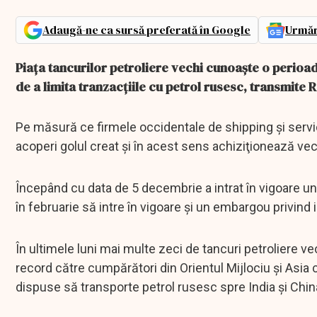
Adaugă-ne ca sursă preferată în Google
Urmăr
Piaţa tancurilor petroliere vechi cunoaşte o perioad
de a limita tranzacţiile cu petrol rusesc, transmite 
Pe măsură ce firmele occidentale de shipping şi servic
acoperi golul creat şi în acest sens achiziţionează vechi
Începând cu data de 5 decembrie a intrat în vigoare u
în februarie să intre în vigoare şi un embargou privind 
În ultimele luni mai multe zeci de tancuri petroliere ve
record către cumpărători din Orientul Mijlociu şi Asia c
dispuse să transporte petrol rusesc spre India şi Chin