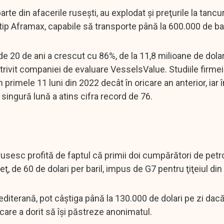
arte din afacerile ruseşti, au explodat şi preţurile la tancur
ip Aframax, capabile să transporte până la 600.000 de baril
 20 de ani a crescut cu 86%, de la 11,8 milioane de dolari
potrivit companiei de evaluare VesselsValue. Studiile firme
primele 11 luni din 2022 decât în oricare an anterior, iar î
singură lună a atins cifra record de 76.
 rusesc profită de faptul că primii doi cumpărători de petr
ţ, de 60 de dolari per baril, impus de G7 pentru ţiţeiul din
editerană, pot câştiga până la 130.000 de dolari pe zi dac
care a dorit să îşi păstreze anonimatul.