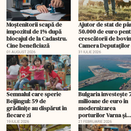
Moștenitorii scapă de
Ajutor de stat de pâ
impozitul de 1% după
50.000 de euro pen
blocajul de la Cadastru.
crescătorii de bovin
Cine beneficiază
Camera Deputaților
aprobat schema
01 AUGUST 2026
31 IULIE 2026
Semnalul care sperie
Bulgaria investește 
Beijingul: 59 de
milioane de euro în
grădinițe au dispărut în
modernizarea
fiecare zi
porturilor Varna și
Burgas
19 IULIE 2026
21 FEBRUARIE 2026