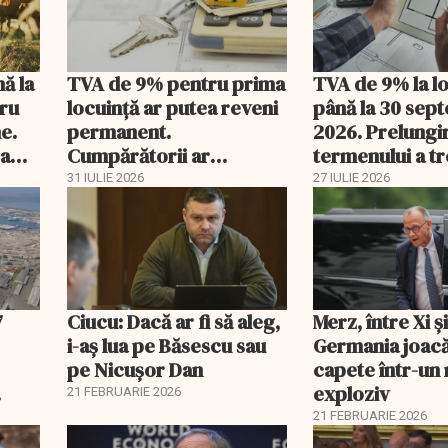
nă la
TVA de 9% pentru prima
TVA de 9% la l
tru
locuință ar putea reveni
până la 30 sep
e.
permanent.
2026. Prelungi
 a
Cumpărătorii ar
termenului a t
economisi zeci de mii de
comisia din Pa
31 IULIE 2026
27 IULIE 2026
lei
7
Ciucu: Dacă ar fi să aleg,
Merz, între Xi 
i-aș lua pe Băsescu sau
Germania joacă
pe Nicușor Dan
capete într-u
exploziv
21 FEBRUARIE 2026
21 FEBRUARIE 2026