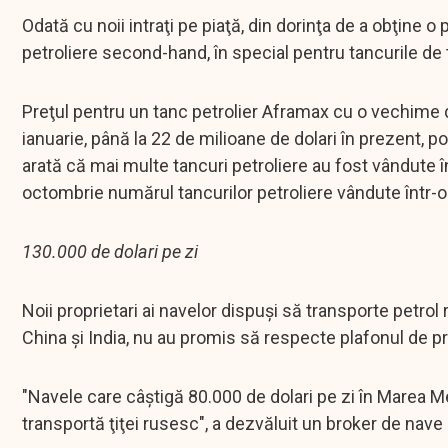
Odată cu noii intraţi pe piaţă, din dorinţa de a obţine o p
petroliere second-hand, în special pentru tancurile de t
Preţul pentru un tanc petrolier Aframax cu o vechime de
ianuarie, până la 22 de milioane de dolari în prezent, 
arată că mai multe tancuri petroliere au fost vândute în 
octombrie numărul tancurilor petroliere vândute într-o 
130.000 de dolari pe zi
Noii proprietari ai navelor dispuşi să transporte petrol
China şi India, nu au promis să respecte plafonul de pre
"Navele care câştigă 80.000 de dolari pe zi în Marea M
transportă ţiţei rusesc", a dezvăluit un broker de nave 