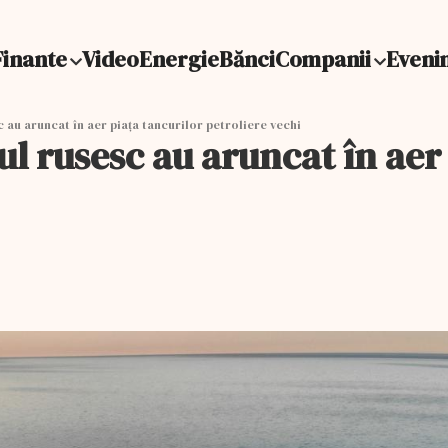
Finante
Video
Energie
Bănci
Companii
Eveni
 au aruncat în aer piaţa tancurilor petroliere vechi
ul rusesc au aruncat în aer