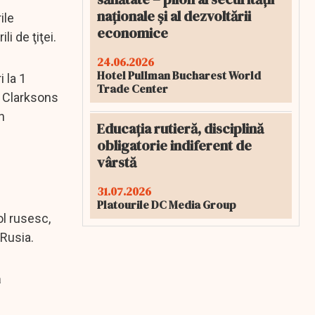
naționale și al dezvoltării
ile
economice
i de ţiţei.
24.06.2026
Hotel Pullman Bucharest World
 la 1
Trade Center
i Clarksons
n
Educația rutieră, disciplină
obligatorie indiferent de
vârstă
31.07.2026
Platourile DC Media Group
ol rusesc,
 Rusia.
ă