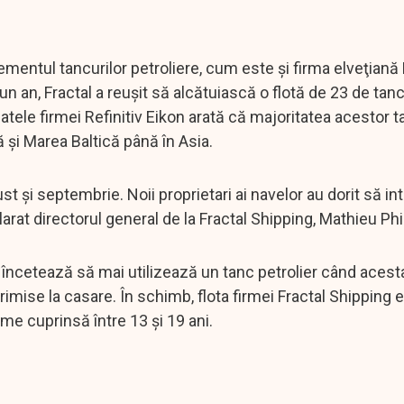
entul tancurilor petroliere, cum este şi firma elveţiană 
 an, Fractal a reuşit să alcătuiască o flotă de 23 de tanc
atele firmei Refinitiv Eikon arată că majoritatea acestor t
ă şi Marea Baltică până în Asia.
st şi septembrie. Noii proprietari ai navelor au dorit să int
larat directorul general de la Fractal Shipping, Mathieu Phi
încetează să mai utilizează un tanc petrolier când acest
imise la casare. În schimb, flota firmei Fractal Shipping 
me cuprinsă între 13 şi 19 ani.