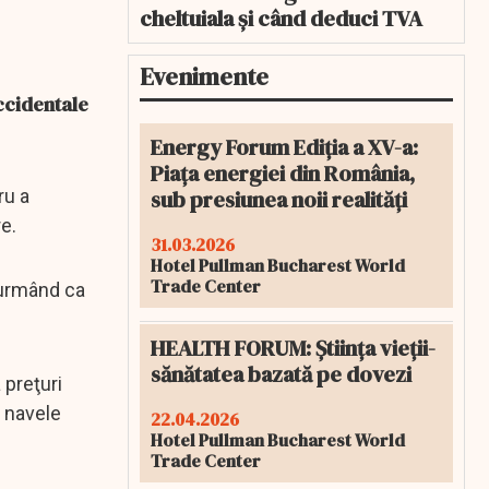
cheltuiala și când deduci TVA
Evenimente
occidentale
Energy Forum Ediția a XV-a:
Piața energiei din România,
sub presiunea noii realități
ru a
re.
31.03.2026
Hotel Pullman Bucharest World
Trade Center
 urmând ca
HEALTH FORUM: Știința vieții-
sănătatea bazată pe dovezi
 preţuri
ă navele
22.04.2026
Hotel Pullman Bucharest World
Trade Center