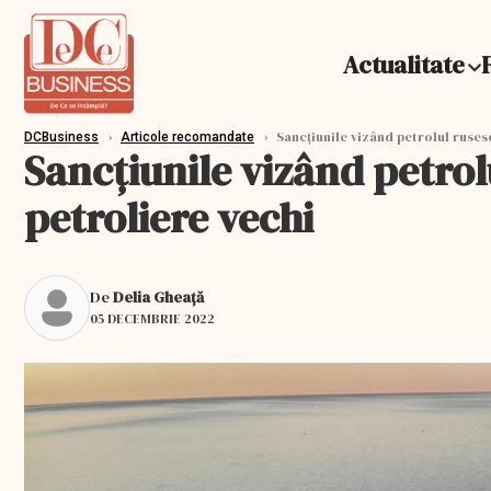
Actualitate
›
›
Sancţiunile vizând petrolul rusesc
DCBusiness
Articole recomandate
Sancţiunile vizând petrol
petroliere vechi
De
Delia Gheață
05 DECEMBRIE 2022