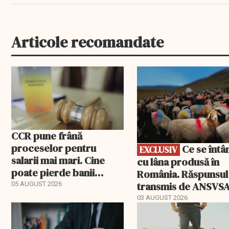
Articole recomandate
EXCLUSIV
CCR pune frână
proceselor pentru
Ce se întâmplă
EXCLUSIV
salarii mai mari. Cine
cu lâna produsă în
poate pierde banii
România. Răspunsul
ceruți statului
transmis de ANSVS
05 AUGUST 2026
03 AUGUST 2026