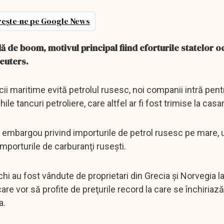
ește-ne pe Google News
ă de boom, motivul principal fiind eforturile statelor 
Reuters.
ii maritime evită petrolul rusesc, noi companii intră pent
le tancuri petroliere, care altfel ar fi fost trimise la casa
n embargou privind importurile de petrol rusesc pe mare,
importurile de carburanţi ruseşti.
chi au fost vândute de proprietari din Grecia şi Norvegia la
are vor să profite de preţurile record la care se închiriaz
a.