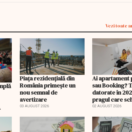
Vezi toate a
Piața rezidențială din
Ai apartament 
România primește un
sau Booking? 
nou semnal de
datorate în 202
avertizare
pragul care s
regimul fiscal
A
03 AUGUST 2026
02 AUGUST 2026