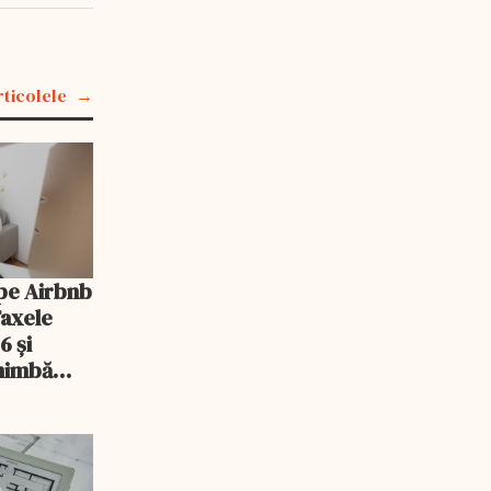
rticolele
pe Airbnb
Taxele
6 și
chimbă