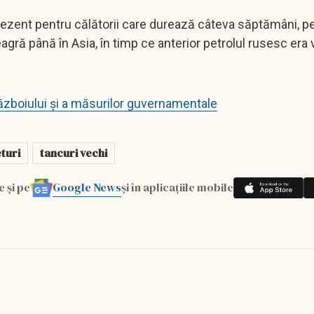
 prezent pentru călătorii care durează câteva săptămâni, p
gră până în Asia, în timp ce anterior petrolul rusesc era 
războiului şi a măsurilor guvernamentale
turi
tancuri vechi
Google News
e și pe
și în aplicațiile mobile