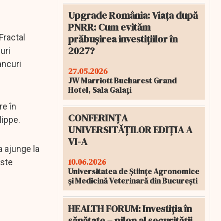
Upgrade România: Viața după
PNRR: Cum evităm
prăbușirea investițiilor în
Fractal
2027?
uri
ancuri
27.05.2026
JW Marriott Bucharest Grand
Hotel, Sala Galați
re în
CONFERINȚA
lippe.
UNIVERSITĂȚILOR EDIȚIA A
VI-A
a ajunge la
10.06.2026
este
Universitatea de Științe Agronomice
și Medicină Veterinară din București
HEALTH FORUM: Investiția în
sănătate – pilon al securității