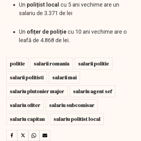
Un
polițist local
cu 5 ani vechime are un
salariu de 3.371 de lei
Un
ofițer de poliție
cu 10 ani vechime are o
leafă de 4.868 de lei.
politie
salarii romania
salarii politie
salarii politisti
salarii mai
salariu plutonier major
salariu agent sef
salariu ofiter
salariu subcomisar
salariu capitan
salariu politist local