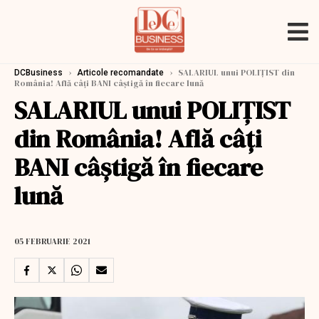
›
›
SALARIUL unui POLIȚIST din
DCBusiness
Articole recomandate
România! Află câți BANI câștigă în fiecare lună
SALARIUL unui POLIȚIST
din România! Află câți
BANI câștigă în fiecare
lună
05 FEBRUARIE 2021