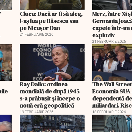
7
Ciucu: Dacă ar fi să aleg,
Merz, între Xi 
i-aș lua pe Băsescu sau
Germania joacă
pe Nicușor Dan
capete într-u
exploziv
21 FEBRUARIE 2026
21 FEBRUARIE 2026
Ray Dalio: ordinea
The Wall Street
bile
mondială de după 1945
Economia SUA 
s-a prăbușit și începe o
dependentă d
nouă eră geopolitică
miliardari. Ris
pentru burse ș
19 FEBRUARIE 2026
18 FEBRUARIE 2026