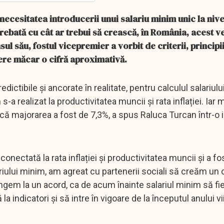
necesitatea introducerii unui salariu minim unic la nive
rebată cu cât ar trebui să crească, în România, acest v
l său, fostul vicepremier a vorbit de criterii, principii
ofere măcar o cifră aproximativă.
edictibile și ancorate în realitate, pentru calculul salariulu
s-a realizat la productivitatea muncii și rata inflației. Iar 
d că majorarea a fost de 7,3%, a spus Raluca Turcan într-o 
 conectată la rata inflației și productivitatea muncii și a f
lariului minim, am agreat cu partenerii sociali să creăm un
ungem la un acord, ca de acum înainte salariul minim să fi
a indicatori și să intre în vigoare de la începutul anului vi