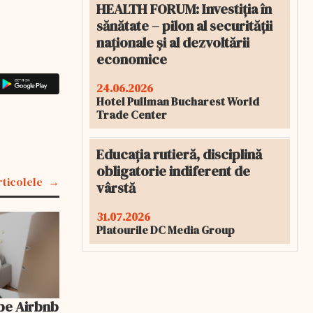
HEALTH FORUM: Investiția în
sănătate – pilon al securității
naționale și al dezvoltării
economice
24.06.2026
Hotel Pullman Bucharest World
Trade Center
Educația rutieră, disciplină
obligatorie indiferent de
rticolele
vârstă
31.07.2026
Platourile DC Media Group
pe Airbnb