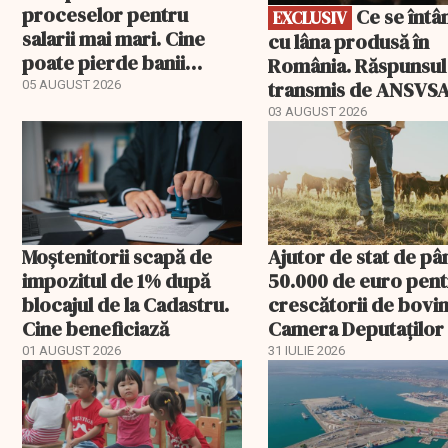
proceselor pentru
Ce se întâmplă
EXCLUSIV
salarii mai mari. Cine
cu lâna produsă în
poate pierde banii
România. Răspunsul
ceruți statului
transmis de ANSVS
05 AUGUST 2026
03 AUGUST 2026
Moștenitorii scapă de
Ajutor de stat de pâ
impozitul de 1% după
50.000 de euro pen
blocajul de la Cadastru.
crescătorii de bovin
Cine beneficiază
Camera Deputaților
aprobat schema
01 AUGUST 2026
31 IULIE 2026