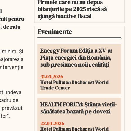
Firmele care nu au depus
bilanțurile pe 2025 riscă să
l
ajungă inactive fiscal
enit pentru
, de rata
Evenimente
Energy Forum Ediția a XV-a:
i minim. Și
Piața energiei din România,
majorarea a
sub presiunea noii realități
intervenție
31.03.2026
Hotel Pullman Bucharest World
Trade Center
ost undeva
 cadru de
HEALTH FORUM: Știința vieții-
e prevăzut
sănătatea bazată pe dovezi
itor”.
22.04.2026
Hotel Pullman Bucharest World