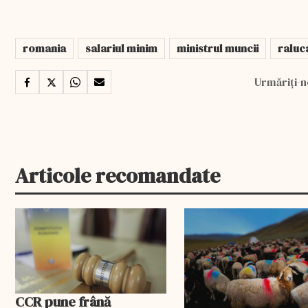
romania
salariul minim
ministrul muncii
raluc
Urmăriți-n
Articole recomandate
EXCLUSIV
CCR pune frână