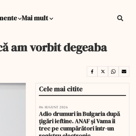
mente
Mai mult
 că am vorbit degeaba
Cele mai citite
06 AUGUST 2026
Adio drumuri în Bulgaria după
țigări ieftine. ANAF și Vama îi
trec pe cumpărători într-un
registru electronic