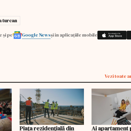
a turcan
Google News
e și pe
și în aplicațiile mobile
Vezi toate a
Piața rezidențială din
Ai apartament 