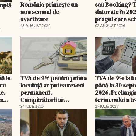
România primește un
sau Booking? 
nou semnal de
datorate în 202
avertizare
pragul care s
regimul fiscal
A
03 AUGUST 2026
02 AUGUST 2026
nă la
TVA de 9% pentru prima
TVA de 9% la l
tru
locuință ar putea reveni
până la 30 sep
e.
permanent.
2026. Prelungi
 a
Cumpărătorii ar
termenului a t
economisi zeci de mii de
comisia din Pa
31 IULIE 2026
27 IULIE 2026
lei