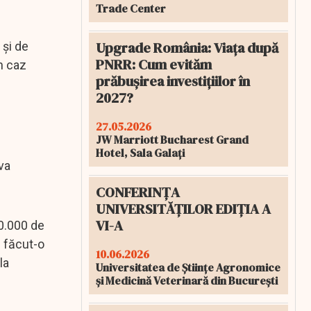
Trade Center
Upgrade România: Viața după
 și de
PNRR: Cum evităm
n caz
prăbușirea investițiilor în
2027?
27.05.2026
JW Marriott Bucharest Grand
Hotel, Sala Galați
va
CONFERINȚA
UNIVERSITĂȚILOR EDIȚIA A
VI-A
60.000 de
m făcut-o
10.06.2026
la
Universitatea de Științe Agronomice
și Medicină Veterinară din București