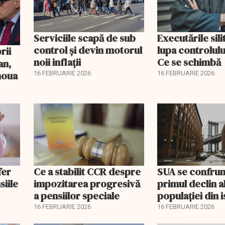
Serviciile scapă de sub
Executările sili
control și devin motorul
lupa controlului
noii inflații
Ce se schimbă
an,
 noua
16 FEBRUARIE 2026
16 FEBRUARIE 2026
fer
Ce a stabilit CCR despre
SUA se confrun
siile
impozitarea progresivă
primul declin a
a pensiilor speciale
populației din i
16 FEBRUARIE 2026
16 FEBRUARIE 2026