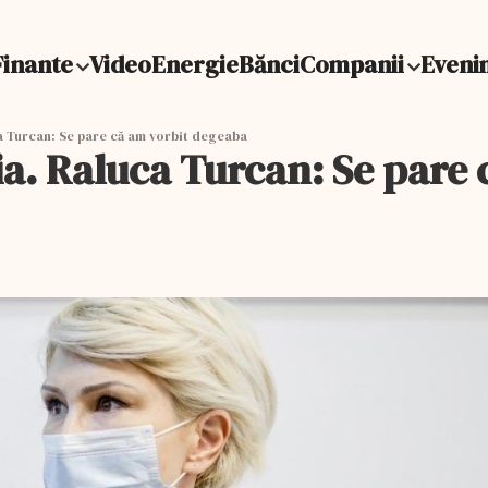
Finante
Video
Energie
Bănci
Companii
Eveni
a Turcan: Se pare că am vorbit degeaba
a. Raluca Turcan: Se pare