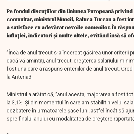
Pe fondul discuțiilor din Uniunea Europeană privind 
comunitar, ministrul Muncii, Raluca Turcan a fost înt
a satisface cu adevărat nevoile oamenilor. În răspunsu
inflației, indicatori și multe altele, evitând însă să 
”Încă de anul trecut s-a încercat găsirea unor criterii pr
dacă vă amintiți, anul trecut, creșterea salariului minim 
fost una care a răspuns criteriilor de anul trecut. Cre
la Antena3.
Ministrul a arătat că, ”anul acesta, majorarea a fost tot
la 3,1%. Și din momentul în care am stabilit nivelul sa
dezbatere în următoarele șase luni, astfel încât să aj
spre finalul anului cu modalitatea de creștere raportată l