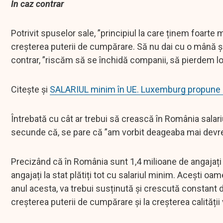
În caz contrar
Potrivit spuselor sale, ”principiul la care ținem foarte
creșterea puterii de cumpărare. Să nu dai cu o mână și s
contrar, ”riscăm să se închidă companii, să pierdem l
Citește și
SALARIUL minim în UE. Luxemburg propune
Întrebată cu cât ar trebui să crească în România sala
secunde că, se pare că ”am vorbit deageaba mai dev
Precizând că în România sunt 1,4 milioane de angajați d
angajați la stat plătiți tot cu salariul minim. Acești o
anul acesta, va trebui susținută și crescută constant d
creșterea puterii de cumpărare și la creșterea calității 