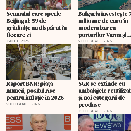
Semnalul care sperie
Bulgaria investește 
Beijingul: 59 de
milioane de euro în
grădinițe au dispărut în
modernizarea
fiecare zi
porturilor Varna și
Burgas
19 IULIE 2026
21 FEBRUARIE 2026
Raport BNR: piața
SGR se extinde cu
muncii, posibil risc
ambalajele reutiliza
pentru inflație în 2026
și noi categorii de
produse
20 FEBRUARIE 2026
19 FEBRUARIE 2026
EXCLUSIV
EXCLUSIV