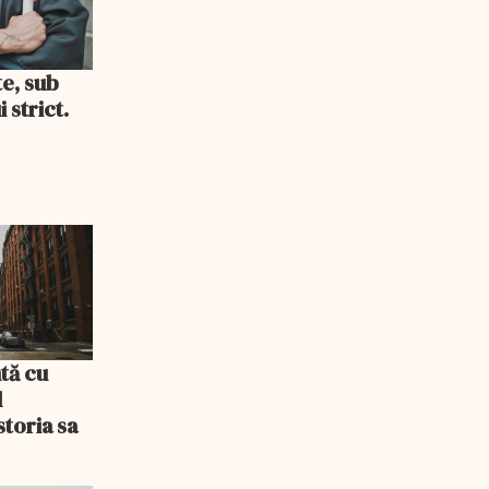
te, sub
 strict.
tă cu
l
storia sa