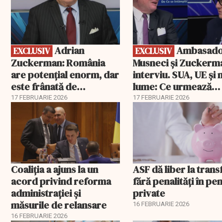
Adrian
Ambasadorii
EXCLUSIV
EXCLUSIV
Zuckerman: România
Musneci și Zuckerm
are potențial enorm, dar
interviu. SUA, UE și
este frânată de
lume: Ce urmează
corupție, companii de
pentru România
17 FEBRUARIE 2026
17 FEBRUARIE 2026
stat și influența
propagandei ruse
Coaliția a ajuns la un
ASF dă liber la trans
acord privind reforma
fără penalități în pen
administrației și
private
măsurile de relansare
16 FEBRUARIE 2026
16 FEBRUARIE 2026