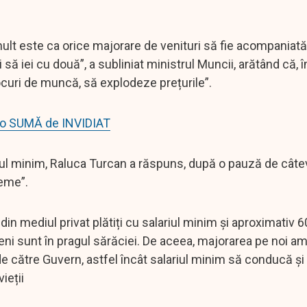
 mult este ca orice majorare de venituri să fie acompaniată
ă iei cu două”, a subliniat ministrul Muncii, arătând că, î
ocuri de muncă, să explodeze prețurile”.
 o SUMĂ de INVIDIAT
riul minim, Raluca Turcan a răspuns, după o pauză de câte
reme”.
in mediul privat plătiți cu salariul minim și aproximativ 
ameni sunt în pragul sărăciei. De aceea, majorarea pe noi a
e către Guvern, astfel încât salariul minim să conducă și 
vieții