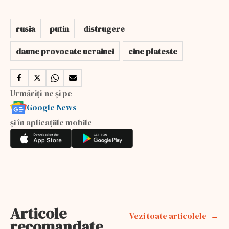
rusia
putin
distrugere
daune provocate ucrainei
cine plateste
Urmăriți-ne și pe
Google News
și în aplicațiile mobile
Articole
Vezi toate articolele
recomandate