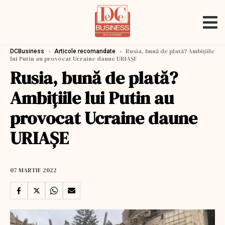
›
›
Rusia, bună de plată? Ambițiile
DCBusiness
Articole recomandate
lui Putin au provocat Ucraine daune URIAȘE
Rusia, bună de plată?
Ambițiile lui Putin au
provocat Ucraine daune
URIAȘE
07 MARTIE 2022