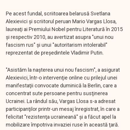
Pe acest fundal, scriitoarea belarusă Svetlana
Alexievici şi scriitorul peruan Mario Vargas Llosa,
laureaţi ai Premiului Nobel pentru Literatură în 2015
şi respectiv 2010, au avertizat asupra "unui nou
fascism rus" şi unui "autoritarism intolerabil"
reprezentat de preşedintele Vladimir Putin.
"Asistăm la naşterea unui nou fascism", a asigurat
Alexievici, într-o intervenţie online cu prilejul unei
manifestaţii convocate duminică la Berlin, care a
concentrat sute persoane pentru susţinerea
Ucrainei. La rândul său, Vargas Llosa s-a adresat
participanţilor printr-un mesaj înregistrat, în care a
felicitat "rezistenţa ucraineană" şi a făcut apel la
mobilizare împotriva invaziei ruse în această ţară.