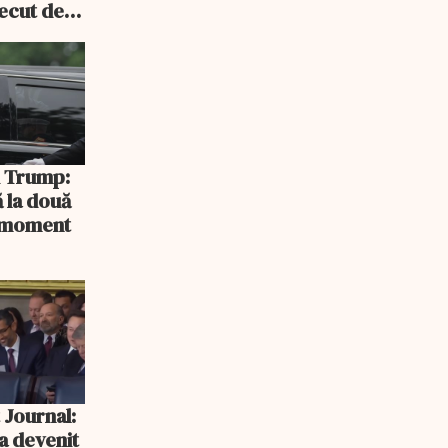
recut de
rlament
și Trump:
 la două
n moment
 Journal:
a devenit