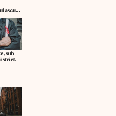
e
cul ascuns
i consum
te, sub
 strict.