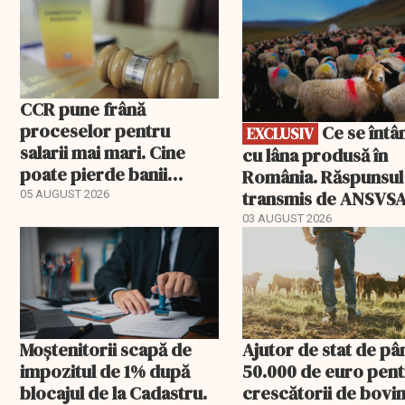
CCR pune frână
proceselor pentru
Ce se întâmplă
EXCLUSIV
salarii mai mari. Cine
cu lâna produsă în
poate pierde banii
România. Răspunsul
ceruți statului
transmis de ANSVS
05 AUGUST 2026
03 AUGUST 2026
Moștenitorii scapă de
Ajutor de stat de pâ
impozitul de 1% după
50.000 de euro pen
blocajul de la Cadastru.
crescătorii de bovin