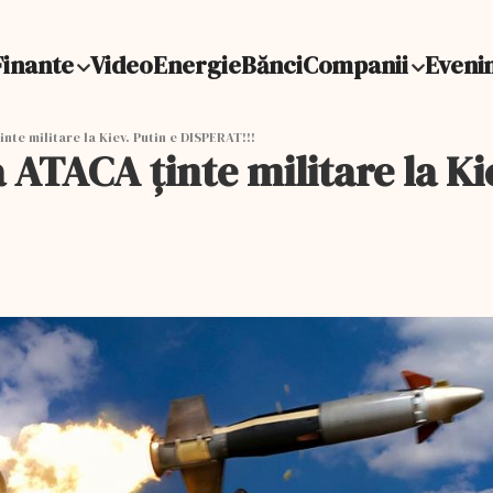
Finante
Video
Energie
Bănci
Companii
Eveni
te militare la Kiev. Putin e DISPERAT!!!
ATACA ţinte militare la Ki