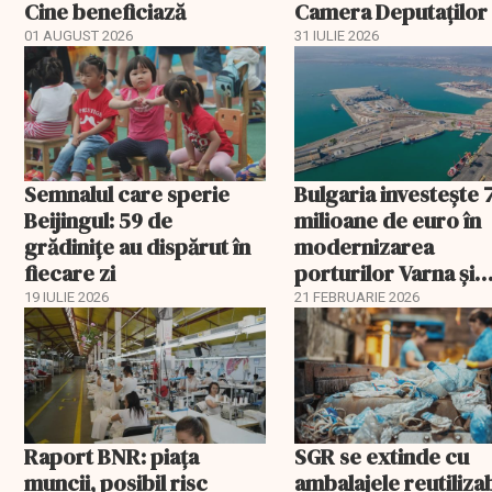
Cine beneficiază
Camera Deputaților
aprobat schema
01 AUGUST 2026
31 IULIE 2026
Semnalul care sperie
Bulgaria investește 
Beijingul: 59 de
milioane de euro în
grădinițe au dispărut în
modernizarea
fiecare zi
porturilor Varna și
Burgas
19 IULIE 2026
21 FEBRUARIE 2026
Raport BNR: piața
SGR se extinde cu
muncii, posibil risc
ambalajele reutiliza