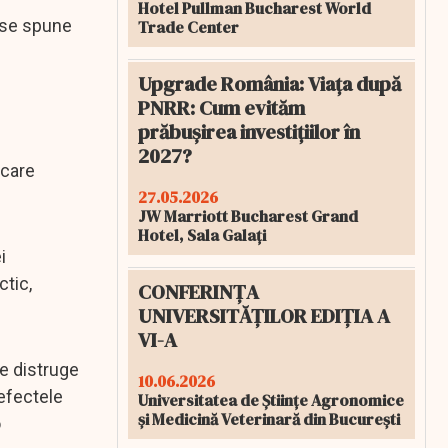
Hotel Pullman Bucharest World
i se spune
Trade Center
Upgrade România: Viața după
PNRR: Cum evităm
prăbușirea investițiilor în
2027?
 care
27.05.2026
JW Marriott Bucharest Grand
Hotel, Sala Galați
i
ctic,
CONFERINȚA
UNIVERSITĂȚILOR EDIȚIA A
VI-A
re distruge
10.06.2026
 efectele
Universitatea de Științe Agronomice
și Medicină Veterinară din București
o