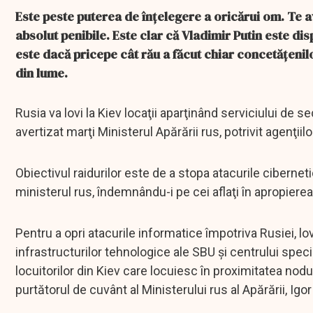
Este peste puterea de înțelegere a oricărui om. Te av
absolut penibile. Este clar că Vladimir Putin este d
este dacă pricepe cât rău a făcut chiar concetățenil
din lume.
Rusia va lovi la Kiev locaţii aparţinând serviciului de se
avertizat marţi Ministerul Apărării rus, potrivit agenţiil
Obiectivul raidurilor este de a stopa atacurile ciberne
ministerul rus, îndemnându-i pe cei aflaţi în apropiere
Pentru a opri atacurile informatice împotriva Rusiei, lo
infrastructurilor tehnologice ale SBU şi centrului specia
locuitorilor din Kiev care locuiesc în proximitatea nod
purtătorul de cuvânt al Ministerului rus al Apărării, Ig