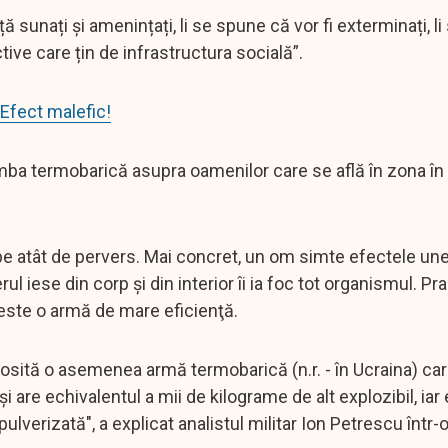
ă sunați și amenințați, li se spune că vor fi exterminați, l
ctive care țin de infrastructura socială”.
"Efect malefic!
omba termobarică asupra oamenilor care se află în zona în
pe atât de pervers. Mai concret, un om simte efectele une
 iese din corp şi din interior îi ia foc tot organismul. Pra
e este o armă de mare eficienţă.
olosită o asemenea armă termobarică (n.r. - în Ucraina) ca
şi are echivalentul a mii de kilograme de alt explozibil, iar
pulverizată", a explicat analistul militar Ion Petrescu într-