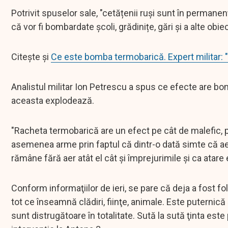
Potrivit spuselor sale, "cetățenii ruși sunt în permanenț
că vor fi bombardate școli, grădinițe, gări și a alte obie
Citește și
Ce este bomba termobarică. Expert militar: 
Analistul militar Ion Petrescu a spus ce efecte are b
aceasta explodează.
"Racheta termobarică are un efect pe cât de malefic, 
asemenea arme prin faptul că dintr-o dată simte că aerul
rămâne fără aer atât el cât şi împrejurimile şi ca atar
Conform informaţiilor de ieri, se pare că deja a fost f
tot ce înseamnă clădiri, fiinţe, animale. Este puternică 
sunt distrugătoare în totalitate. Sută la sută ţinta este 