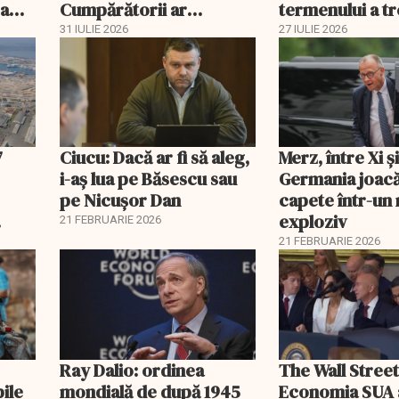
 a
Cumpărătorii ar
termenului a t
economisi zeci de mii de
comisia din Pa
31 IULIE 2026
27 IULIE 2026
lei
7
Ciucu: Dacă ar fi să aleg,
Merz, între Xi 
i-aș lua pe Băsescu sau
Germania joacă
pe Nicușor Dan
capete într-u
exploziv
21 FEBRUARIE 2026
21 FEBRUARIE 2026
Ray Dalio: ordinea
The Wall Street
bile
mondială de după 1945
Economia SUA 