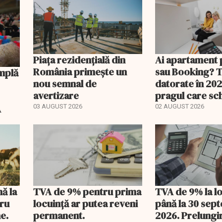
Piața rezidențială din
Ai apartament 
România primește un
sau Booking? 
nou semnal de
datorate în 202
avertizare
pragul care s
regimul fiscal
A
03 AUGUST 2026
02 AUGUST 2026
nă la
TVA de 9% pentru prima
TVA de 9% la l
tru
locuință ar putea reveni
până la 30 sep
e.
permanent.
2026. Prelungi