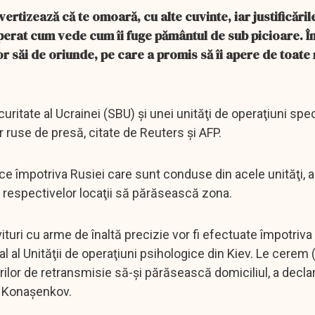
ertizează că te omoară, cu alte cuvinte, iar justificăril
isperat cum vede cum îi fuge pământul de sub picioare. 
or săi de oriunde, pe care a promis să îi apere de toate
curitate al Ucrainei (SBU) şi unei unităţi de operaţiuni spec
or ruse de presă, citate de Reuters şi AFP.
tice împotriva Rusiei care sunt conduse din acele unităţi,
a respectivelor locaţii să părăsească zona.
vituri cu arme de înaltă precizie vor fi efectuate împotriva
l al Unităţii de operaţiuni psihologice din Kiev. Le cerem (.
urilor de retransmisie să-şi părăsească domiciliul, a decla
or Konaşenkov.