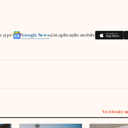
Google News
e și pe
și în aplicațiile mobile
Vezi toate a