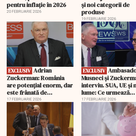
pentru inflație în 2026
și noi categorii de
produse
20 FEBRUARIE 2026
19 FEBRUARIE 2026
EXCLUSIV
EXCLUSIV
Adrian
Ambasadorii
EXCLUSIV
EXCLUSIV
Zuckerman: România
Musneci și Zuckerm
are potențial enorm, dar
interviu. SUA, UE și
este frânată de
lume: Ce urmează
corupție, companii de
pentru România
17 FEBRUARIE 2026
17 FEBRUARIE 2026
stat și influența
propagandei ruse