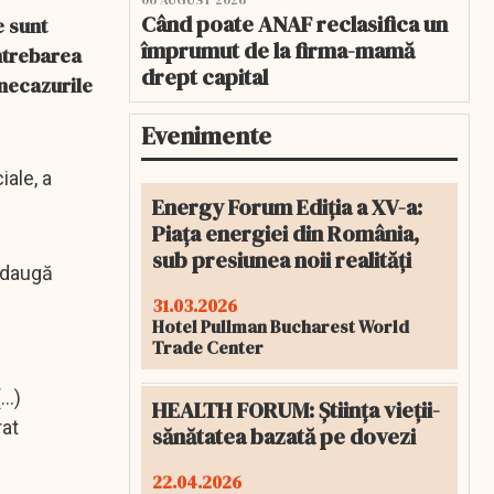
06 AUGUST 2026
Când poate ANAF reclasifica un
e sunt
împrumut de la firma-mamă
Întrebarea
drept capital
 necazurile
Evenimente
iale, a
Energy Forum Ediția a XV-a:
Piața energiei din România,
sub presiunea noii realități
 adaugă
31.03.2026
Hotel Pullman Bucharest World
Trade Center
..)
HEALTH FORUM: Știința vieții-
rat
sănătatea bazată pe dovezi
22.04.2026