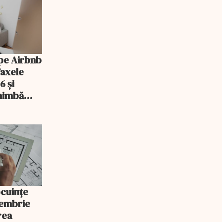
pe Airbnb
Taxele
6 și
chimbă
ocuințe
tembrie
rea