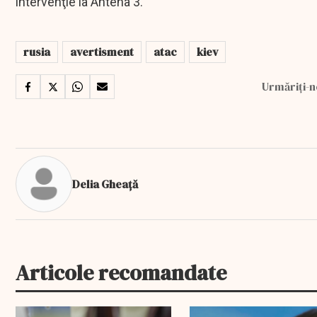
intervenţie la Antena 3.
rusia
avertisment
atac
kiev
Urmăriți-n
Delia Gheață
Articole recomandate
EXCLUSIV