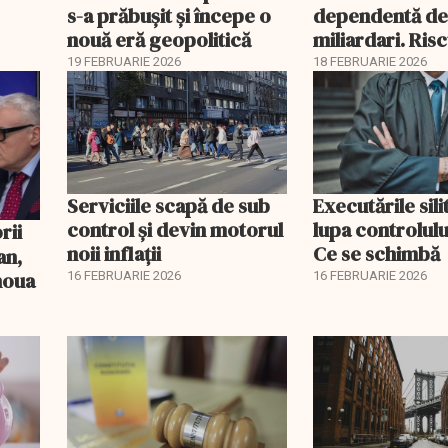
s-a prăbușit și începe o
dependentă d
nouă eră geopolitică
miliardari. Ris
pentru burse ș
19 FEBRUARIE 2026
18 FEBRUARIE 2026
Serviciile scapă de sub
Executările sili
control și devin motorul
lupa controlului
noii inflații
Ce se schimbă
an,
 noua
16 FEBRUARIE 2026
16 FEBRUARIE 2026