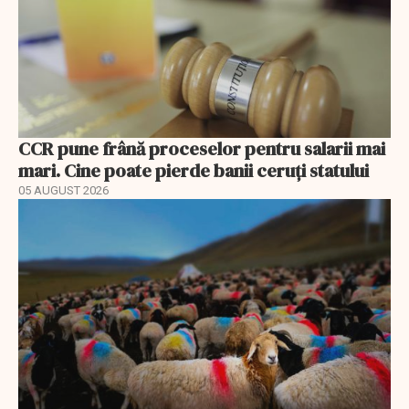
CCR pune frână proceselor pentru salarii mai
mari. Cine poate pierde banii ceruți statului
05 AUGUST 2026
EXCLUSIV