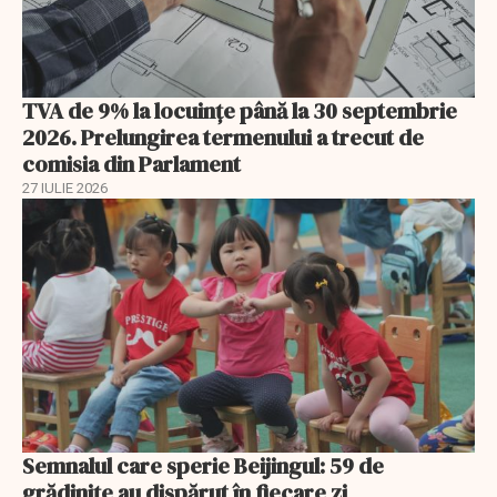
TVA de 9% la locuințe până la 30 septembrie
2026. Prelungirea termenului a trecut de
comisia din Parlament
27 IULIE 2026
Semnalul care sperie Beijingul: 59 de
grădinițe au dispărut în fiecare zi