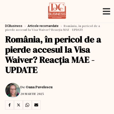
›
›
România, în pericol de a
DCBusiness
Articole recomandate
pierde accesul la Visa Waiver? Reacția MAE - UPDATE
România, în pericol de a
pierde accesul la Visa
Waiver? Reacția MAE -
UPDATE
De
Oana Pavelescu
20 MARTIE 2025