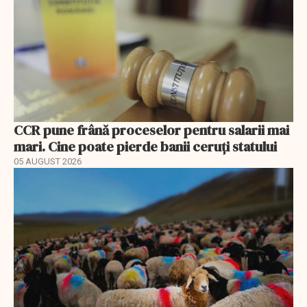
CCR pune frână proceselor pentru salarii mai
mari. Cine poate pierde banii ceruți statului
05 AUGUST 2026
EXCLUSIV