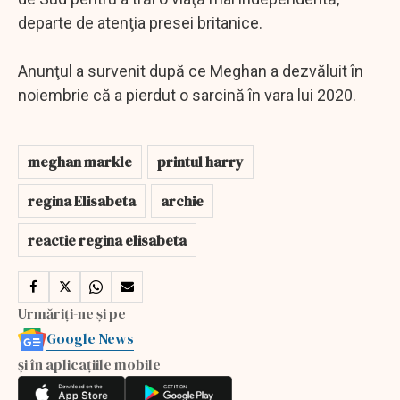
departe de atenţia presei britanice.
Anunţul a survenit după ce Meghan a dezvăluit în
noiembrie că a pierdut o sarcină în vara lui 2020.
meghan markle
printul harry
regina Elisabeta
archie
reactie regina elisabeta
Urmăriți-ne și pe
Google News
și în aplicațiile mobile