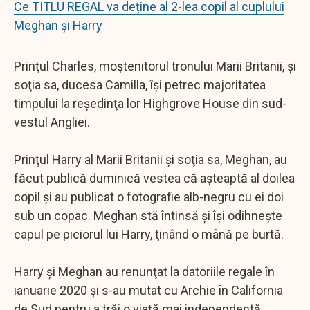
Ce TITLU REGAL va deține al 2-lea copil al cuplului
Meghan și Harry
Prinţul Charles, moştenitorul tronului Marii Britanii, şi
soţia sa, ducesa Camilla, îşi petrec majoritatea
timpului la reşedinţa lor Highgrove House din sud-
vestul Angliei.
Prinţul Harry al Marii Britanii şi soţia sa, Meghan, au
făcut publică duminică vestea că aşteaptă al doilea
copil şi au publicat o fotografie alb-negru cu ei doi
sub un copac. Meghan stă întinsă şi îşi odihneşte
capul pe piciorul lui Harry, ţinând o mână pe burtă.
Harry şi Meghan au renunţat la datoriile regale în
ianuarie 2020 şi s-au mutat cu Archie în California
de Sud pentru a trăi o viaţă mai independentă,