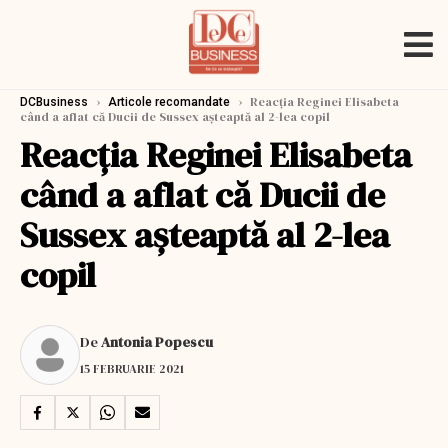
›
›
Reacția Reginei Elisabeta
DCBusiness
Articole recomandate
când a aflat că Ducii de Sussex așteaptă al 2-lea copil
Reacția Reginei Elisabeta
când a aflat că Ducii de
Sussex așteaptă al 2-lea
copil
De
Antonia Popescu
15 FEBRUARIE 2021