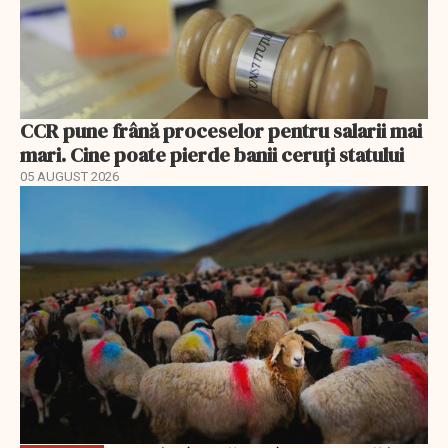
CCR pune frână proceselor pentru salarii mai
mari. Cine poate pierde banii ceruți statului
05 AUGUST 2026
EXCLUSIV