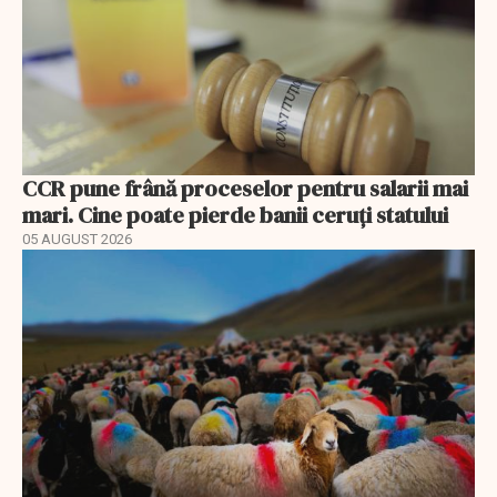
CCR pune frână proceselor pentru salarii mai
mari. Cine poate pierde banii ceruți statului
05 AUGUST 2026
EXCLUSIV