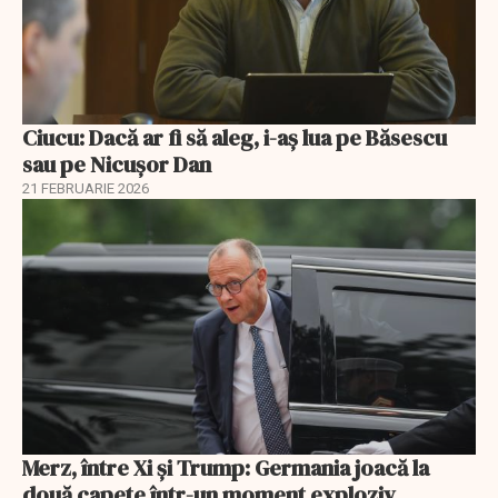
Ciucu: Dacă ar fi să aleg, i-aș lua pe Băsescu
sau pe Nicușor Dan
21 FEBRUARIE 2026
Merz, între Xi și Trump: Germania joacă la
două capete într-un moment exploziv