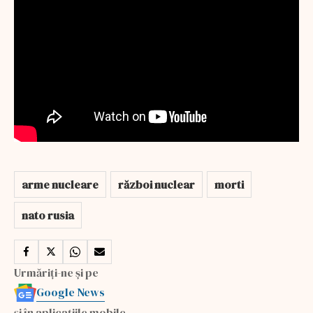
arme nucleare
război nuclear
morti
nato rusia
Urmăriți-ne și pe
Google News
și în aplicațiile mobile