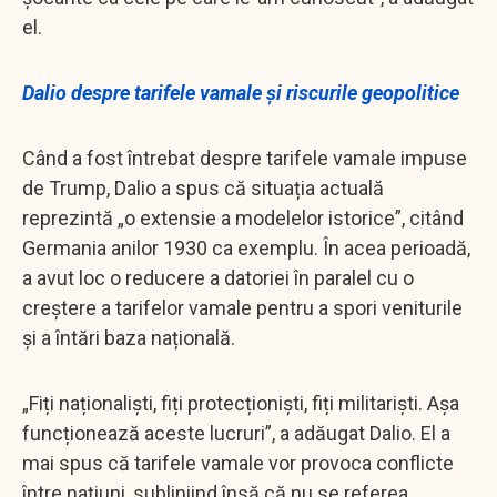
el.
Dalio despre tarifele vamale și riscurile geopolitice
Când a fost întrebat despre tarifele vamale impuse
de Trump, Dalio a spus că situația actuală
reprezintă „o extensie a modelelor istorice”, citând
Germania anilor 1930 ca exemplu. În acea perioadă,
a avut loc o reducere a datoriei în paralel cu o
creștere a tarifelor vamale pentru a spori veniturile
și a întări baza națională.
„Fiți naționaliști, fiți protecționiști, fiți militariști. Așa
funcționează aceste lucruri”, a adăugat Dalio. El a
mai spus că tarifele vamale vor provoca conflicte
între națiuni, subliniind însă că nu se referea