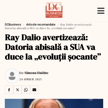
›
›
Ray Dalio avertizează:
DCBusiness
Articole recomandate
Datoria abisală a SUA va duce la „evoluții șocante”
Ray Dalio avertizează:
Datoria abisală a SUA va
duce la „evoluții șocante”
De
Simona Haiduc
24 APRILIE 2025