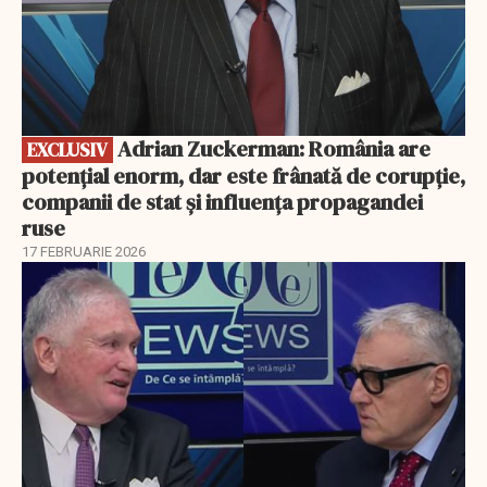
Adrian Zuckerman: România are
EXCLUSIV
potențial enorm, dar este frânată de corupție,
companii de stat și influența propagandei
ruse
17 FEBRUARIE 2026
EXCLUSIV