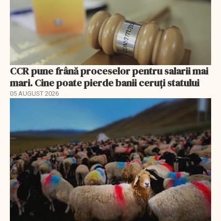
CCR pune frână proceselor pentru salarii mai
mari. Cine poate pierde banii ceruți statului
05 AUGUST 2026
EXCLUSIV