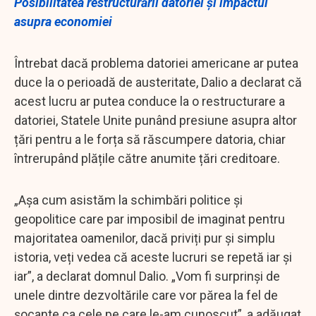
Posibilitatea restructurării datoriei și impactul
asupra economiei
Întrebat dacă problema datoriei americane ar putea
duce la o perioadă de austeritate, Dalio a declarat că
acest lucru ar putea conduce la o restructurare a
datoriei, Statele Unite punând presiune asupra altor
țări pentru a le forța să răscumpere datoria, chiar
întrerupând plățile către anumite țări creditoare.
„Așa cum asistăm la schimbări politice și
geopolitice care par imposibil de imaginat pentru
majoritatea oamenilor, dacă priviți pur și simplu
istoria, veți vedea că aceste lucruri se repetă iar și
iar”, a declarat domnul Dalio. „Vom fi surprinși de
unele dintre dezvoltările care vor părea la fel de
șocante ca cele pe care le-am cunoscut”, a adăugat