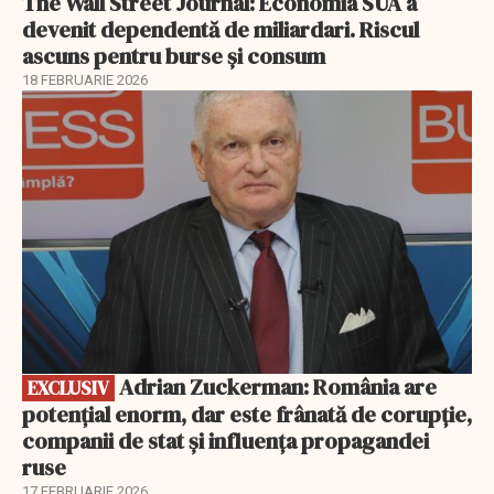
The Wall Street Journal: Economia SUA a
devenit dependentă de miliardari. Riscul
ascuns pentru burse și consum
18 FEBRUARIE 2026
EXCLUSIV
Adrian Zuckerman: România are
EXCLUSIV
potențial enorm, dar este frânată de corupție,
companii de stat și influența propagandei
ruse
17 FEBRUARIE 2026