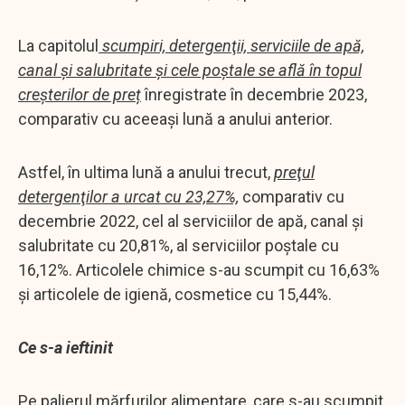
La capitolul
scumpiri, detergenţii, serviciile de apă,
canal şi salubritate şi cele poştale se află în topul
creșterilor de preț
înregistrate în decembrie 2023,
comparativ cu aceeaşi lună a anului anterior.
Astfel, în ultima lună a anului trecut,
preţul
detergenţilor a urcat cu 23,27%,
comparativ cu
decembrie 2022, cel al serviciilor de apă, canal şi
salubritate cu 20,81%, al serviciilor poştale cu
16,12%. Articolele chimice s-au scumpit cu 16,63%
şi articolele de igienă, cosmetice cu 15,44%.
Ce s-a ieftinit
Pe palierul mărfurilor alimentare, care s-au scumpit,