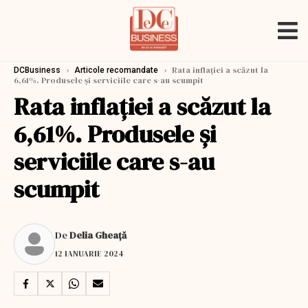
›
›
Rata inflaţiei a scăzut la
DCBusiness
Articole recomandate
6,61%. Produsele și serviciile care s-au scumpit
Rata inflaţiei a scăzut la
6,61%. Produsele și
serviciile care s-au
scumpit
De
Delia Gheață
12 IANUARIE 2024