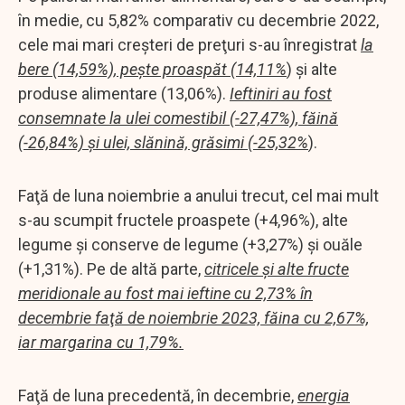
în medie, cu 5,82% comparativ cu decembrie 2022,
cele mai mari creşteri de preţuri s-au înregistrat
la
bere (14,59%), peşte proaspăt (14,11%
) şi alte
produse alimentare (13,06%).
Ieftiniri au fost
consemnate la ulei comestibil (-27,47%), făină
(-26,84%) şi ulei, slănină, grăsimi (-25,32%
).
Faţă de luna noiembrie a anului trecut, cel mai mult
s-au scumpit fructele proaspete (+4,96%), alte
legume şi conserve de legume (+3,27%) şi ouăle
(+1,31%). Pe de altă parte,
citricele şi alte fructe
meridionale au fost mai ieftine cu 2,73% în
decembrie faţă de noiembrie 2023, făina cu 2,67%,
iar margarina cu 1,79%.
Faţă de luna precedentă, în decembrie,
energia