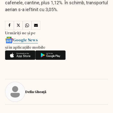
cafenele, cantine, plus 1,12%. În schimb, transportul
aerian s-a ieftinit cu 3,05%.
Urmăriți-ne și pe
Google News
și în aplicațiile mobile
Delia Gheață