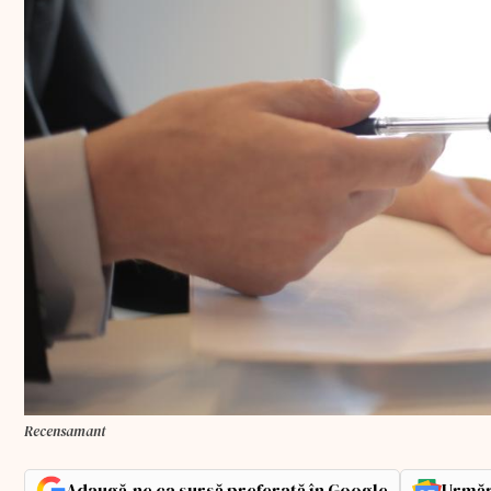
Recensamant
Adaugă-ne ca sursă preferată în Google
Urmăr