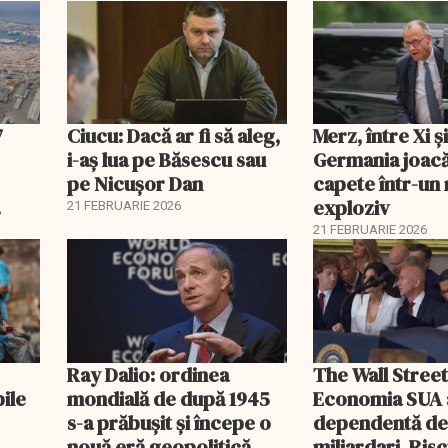
lei
7
Ciucu: Dacă ar fi să aleg,
Merz, între Xi 
i-aș lua pe Băsescu sau
Germania joacă
pe Nicușor Dan
capete într-u
exploziv
21 FEBRUARIE 2026
21 FEBRUARIE 2026
Ray Dalio: ordinea
The Wall Street
bile
mondială de după 1945
Economia SUA 
s-a prăbușit și începe o
dependentă d
nouă eră geopolitică
miliardari. Ris