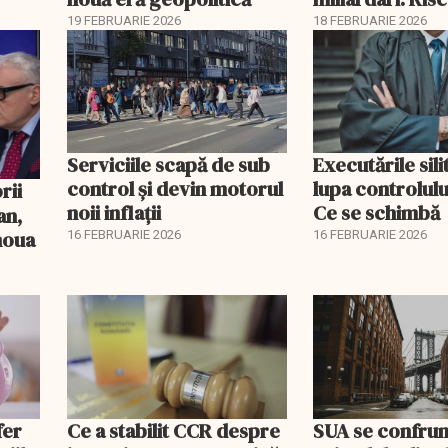
pentru burse ș
19 FEBRUARIE 2026
18 FEBRUARIE 2026
Serviciile scapă de sub
Executările sili
control și devin motorul
lupa controlului
noii inflații
Ce se schimbă
an,
 noua
16 FEBRUARIE 2026
16 FEBRUARIE 2026
fer
Ce a stabilit CCR despre
SUA se confrun