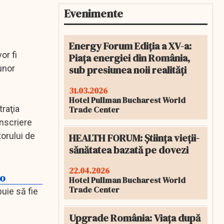
Evenimente
Energy Forum Ediția a XV-a:
or fi
Piața energiei din România,
sub presiunea noii realități
unor
31.03.2026
Hotel Pullman Bucharest World
traţia
Trade Center
înscriere
torului de
HEALTH FORUM: Știința vieții-
sănătatea bazată pe dovezi
22.04.2026
to
Hotel Pullman Bucharest World
Trade Center
buie să fie
Upgrade România: Viața după