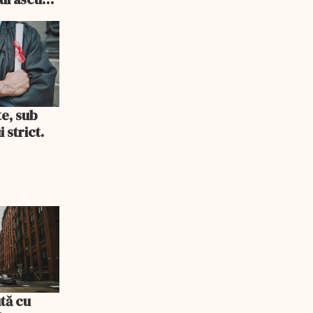
i consum
te, sub
 strict.
tă cu