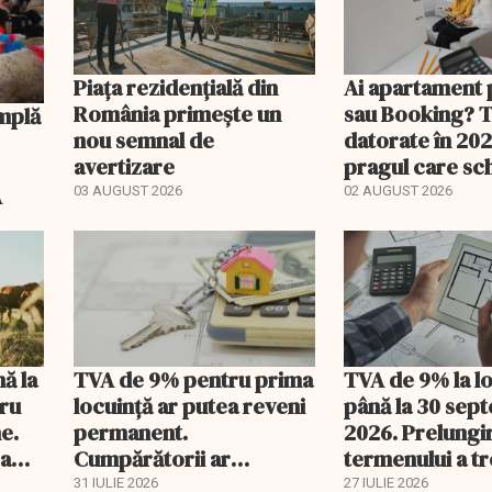
Piața rezidențială din
Ai apartament 
România primește un
sau Booking? 
nou semnal de
datorate în 202
avertizare
pragul care s
regimul fiscal
A
03 AUGUST 2026
02 AUGUST 2026
nă la
TVA de 9% pentru prima
TVA de 9% la l
tru
locuință ar putea reveni
până la 30 sep
e.
permanent.
2026. Prelungi
 a
Cumpărătorii ar
termenului a t
economisi zeci de mii de
comisia din Pa
31 IULIE 2026
27 IULIE 2026