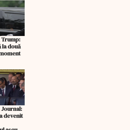
și Trump:
 la două
n moment
 Journal:
a devenit
e
cul ascuns