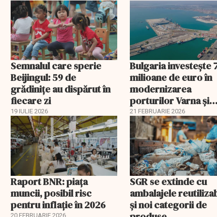
Semnalul care sperie
Bulgaria investește 
Beijingul: 59 de
milioane de euro în
grădinițe au dispărut în
modernizarea
fiecare zi
porturilor Varna și
Burgas
19 IULIE 2026
21 FEBRUARIE 2026
Raport BNR: piața
SGR se extinde cu
muncii, posibil risc
ambalajele reutiliza
pentru inflație în 2026
și noi categorii de
produse
20 FEBRUARIE 2026