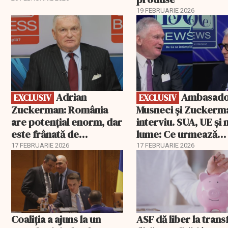
19 FEBRUARIE 2026
EXCLUSIV
EXCLUSIV
Adrian
Ambasadorii
EXCLUSIV
EXCLUSIV
Zuckerman: România
Musneci și Zuckerm
are potențial enorm, dar
interviu. SUA, UE și
este frânată de
lume: Ce urmează
corupție, companii de
pentru România
17 FEBRUARIE 2026
17 FEBRUARIE 2026
stat și influența
propagandei ruse
Coaliția a ajuns la un
ASF dă liber la trans