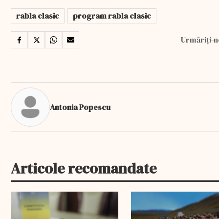
rabla clasic
program rabla clasic
Urmăriți-n
Antonia Popescu
Articole recomandate
EXCLUSIV