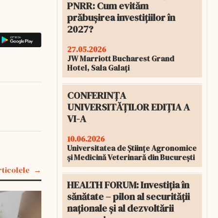
PNRR: Cum evităm
prăbușirea investițiilor în
2027?
27.05.2026
JW Marriott Bucharest Grand
Hotel, Sala Galați
CONFERINȚA
UNIVERSITĂȚILOR EDIȚIA A
VI-A
10.06.2026
Universitatea de Științe Agronomice
și Medicină Veterinară din București
rticolele
HEALTH FORUM: Investiția în
sănătate – pilon al securității
naționale și al dezvoltării