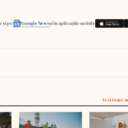
Google News
e și pe
și în aplicațiile mobile
Vezi toate a