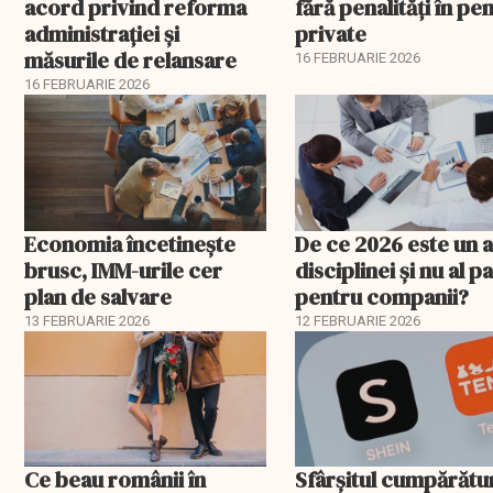
acord privind reforma
fără penalități în pen
administrației și
private
măsurile de relansare
16 FEBRUARIE 2026
16 FEBRUARIE 2026
Economia încetinește
De ce 2026 este un a
brusc, IMM-urile cer
disciplinei și nu al pa
plan de salvare
pentru companii?
13 FEBRUARIE 2026
12 FEBRUARIE 2026
Ce beau românii în
Sfârșitul cumpărătu