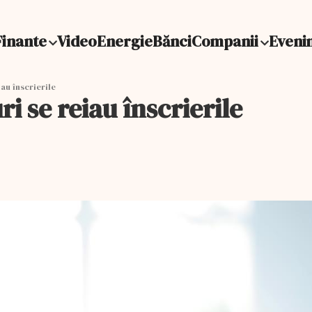
Finante
Video
Energie
Bănci
Companii
Eveni
au înscrierile
i se reiau înscrierile