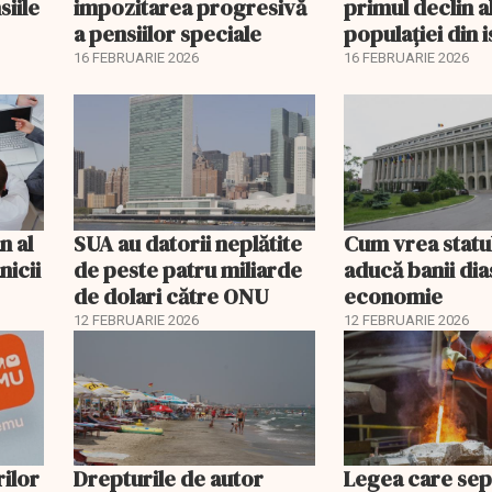
siile
impozitarea progresivă
primul declin a
a pensiilor speciale
populației din i
16 FEBRUARIE 2026
16 FEBRUARIE 2026
n al
SUA au datorii neplătite
Cum vrea statu
nicii
de peste patru miliarde
aducă banii dia
de dolari către ONU
economie
12 FEBRUARIE 2026
12 FEBRUARIE 2026
rilor
Drepturile de autor
Legea care se