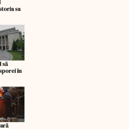
l
storia sa
l să
sporei în
pară