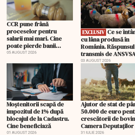
CCR pune frână
proceselor pentru
Ce se întâmplă
EXCLUSIV
salarii mai mari. Cine
cu lâna produsă în
poate pierde banii
România. Răspunsul
ceruți statului
transmis de ANSVS
05 AUGUST 2026
03 AUGUST 2026
Moștenitorii scapă de
Ajutor de stat de pâ
impozitul de 1% după
50.000 de euro pen
blocajul de la Cadastru.
crescătorii de bovin
Cine beneficiază
Camera Deputaților
aprobat schema
01 AUGUST 2026
31 IULIE 2026