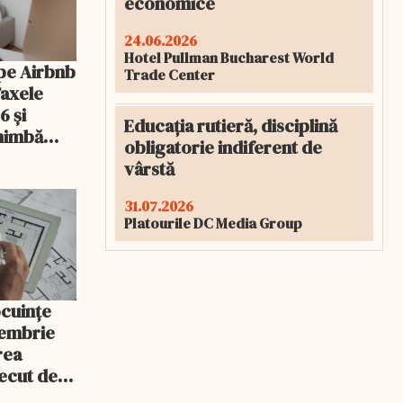
economice
24.06.2026
Hotel Pullman Bucharest World
pe Airbnb
Trade Center
Taxele
6 și
Educația rutieră, disciplină
chimbă
obligatorie indiferent de
vârstă
31.07.2026
Platourile DC Media Group
ocuințe
tembrie
rea
recut de
rlament