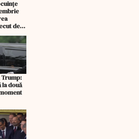
ocuințe
tembrie
rea
recut de
rlament
și Trump:
 la două
n moment