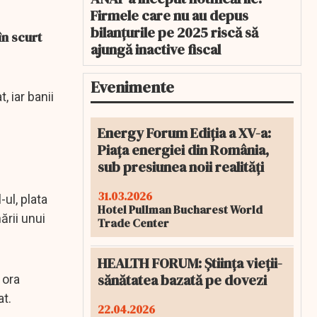
Firmele care nu au depus
bilanțurile pe 2025 riscă să
în scurt
ajungă inactive fiscal
Evenimente
 iar banii
Energy Forum Ediția a XV-a:
Piața energiei din România,
sub presiunea noii realități
31.03.2026
-ul, plata
Hotel Pullman Bucharest World
ării unui
Trade Center
HEALTH FORUM: Știința vieții-
sănătatea bazată pe dovezi
 ora
at.
22.04.2026