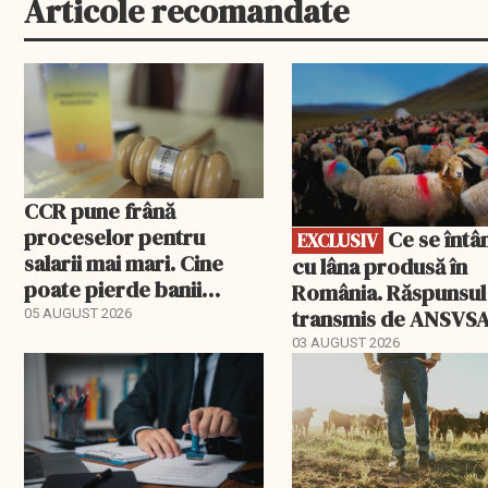
Articole recomandate
EXCLUSIV
CCR pune frână
proceselor pentru
Ce se întâmplă
EXCLUSIV
salarii mai mari. Cine
cu lâna produsă în
poate pierde banii
România. Răspunsul
ceruți statului
transmis de ANSVS
05 AUGUST 2026
03 AUGUST 2026