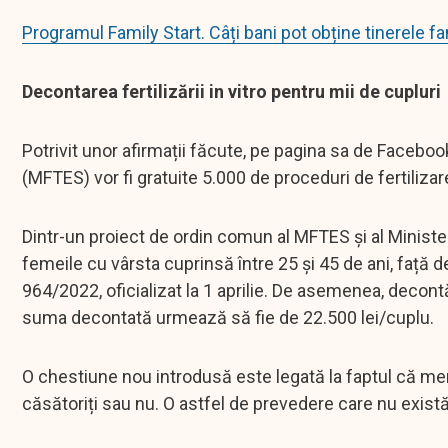
Programul Family Start. Câți bani pot obține tinerele fam
Decontarea fertilizării in vitro pentru mii de cupluri
Potrivit unor afirmații făcute, pe pagina sa de Facebook,
(MFTES) vor fi gratuite 5.000 de proceduri de fertilizare
Dintr-un proiect de ordin comun al MFTES și al Minister
femeile cu vârsta cuprinsă între 25 și 45 de ani, față d
964/2022, oficializat la 1 aprilie. De asemenea, decontă
suma decontată urmează să fie de 22.500 lei/cuplu.
O chestiune nou introdusă este legată la faptul că memb
căsătoriți sau nu. O astfel de prevedere care nu exist