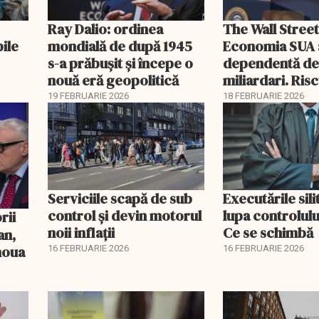
Ray Dalio: ordinea
The Wall Street
bile
mondială de după 1945
Economia SUA 
s-a prăbușit și începe o
dependentă d
nouă eră geopolitică
miliardari. Ris
pentru burse ș
19 FEBRUARIE 2026
18 FEBRUARIE 2026
Serviciile scapă de sub
Executările sili
control și devin motorul
lupa controlului
noii inflații
Ce se schimbă
an,
 noua
16 FEBRUARIE 2026
16 FEBRUARIE 2026