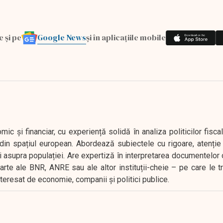
Google News
e și pe
și în aplicațiile mobile
 și financiar, cu experiență solidă în analiza politicilor fiscal
in spațiul european. Abordează subiectele cu rigoare, atenție l
i asupra populației. Are expertiză în interpretarea documentelor 
oarte ale BNR, ANRE sau ale altor instituții-cheie – pe care le 
interesat de economie, companii și politici publice.