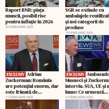
Raport BNR: piața
SGR se extinde cu
muncii, posibil risc
ambalajele reutiliza
pentru inflație în 2026
și noi categorii de
produse
20 FEBRUARIE 2026
19 FEBRUARIE 2026
EXCLUSIV
EXCLUSIV
Adrian
Ambasadorii
EXCLUSIV
EXCLUSIV
Zuckerman: România
Musneci și Zuckerm
are potențial enorm, dar
interviu. SUA, UE și
este frânată de
lume: Ce urmează
corupție, companii de
pentru România
17 FEBRUARIE 2026
17 FEBRUARIE 2026
stat și influența