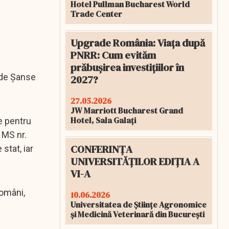
Hotel Pullman Bucharest World
Trade Center
Upgrade România: Viața după
PNRR: Cum evităm
prăbușirea investițiilor în
i de Șanse
2027?
27.05.2026
JW Marriott Bucharest Grand
Hotel, Sala Galați
e pentru
 MS nr.
CONFERINȚA
stat, iar
UNIVERSITĂȚILOR EDIȚIA A
VI-A
români,
10.06.2026
Universitatea de Științe Agronomice
și Medicină Veterinară din București