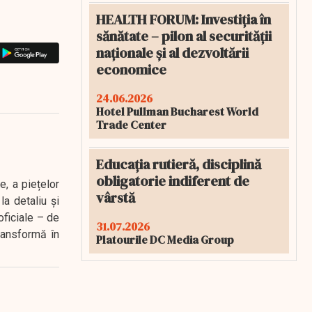
HEALTH FORUM: Investiția în
sănătate – pilon al securității
naționale și al dezvoltării
economice
24.06.2026
Hotel Pullman Bucharest World
Trade Center
Educația rutieră, disciplină
obligatorie indiferent de
e, a piețelor
vârstă
a detaliu și
oficiale – de
31.07.2026
transformă în
Platourile DC Media Group