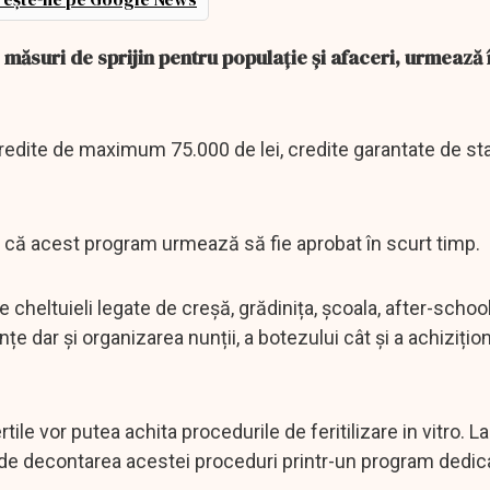
 măsuri de sprijin pentru populație și afaceri, urmează 
redite de maximum 75.000 de lei, credite garantate de stat,
 că acest program urmează să fie aprobat în scurt timp.
 cheltuieli legate de creșă, grădinița, școala, after-school
nțe dar și organizarea nunții, a botezului cât și a achizițion
tile vor putea achita procedurile de feritilizare in vitro. La
a de decontarea acestei proceduri printr-un program dedic