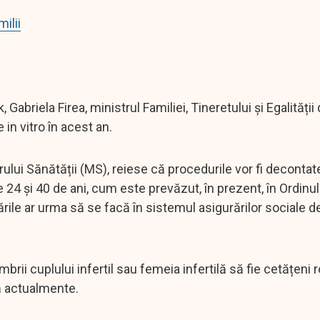
ilii
 Gabriela Firea, ministrul Familiei, Tineretului și Egalități
 in vitro în acest an.
ului Sănătății (MS), reiese că procedurile vor fi decontat
e 24 și 40 de ani, cum este prevăzut, în prezent, în Ordinul
rile ar urma să se facă în sistemul asigurărilor sociale de 
rii cuplului infertil sau femeia infertilă să fie cetățeni 
ă actualmente.