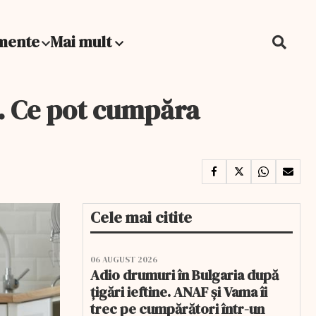
mente
Mai mult
i. Ce pot cumpăra
Cele mai citite
06 AUGUST 2026
Adio drumuri în Bulgaria după
țigări ieftine. ANAF și Vama îi
trec pe cumpărători într-un