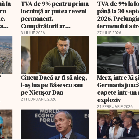
nă la
TVA de 9% pentru prima
TVA de 9% la l
tru
locuință ar putea reveni
până la 30 sep
e.
permanent.
2026. Prelungi
 a
Cumpărătorii ar
termenului a t
economisi zeci de mii de
comisia din Pa
31 IULIE 2026
27 IULIE 2026
lei
7
Ciucu: Dacă ar fi să aleg,
Merz, între Xi 
i-aș lua pe Băsescu sau
Germania joacă
pe Nicușor Dan
capete într-u
exploziv
21 FEBRUARIE 2026
21 FEBRUARIE 2026