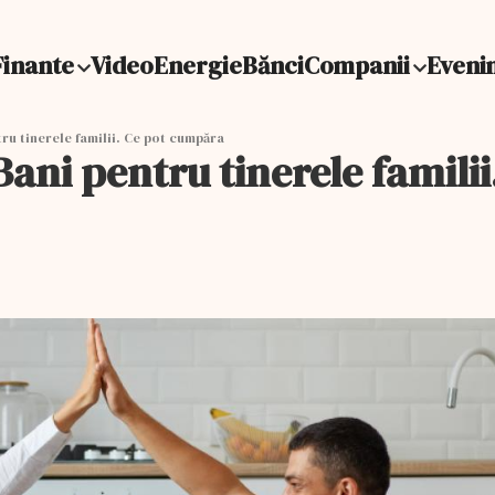
Finante
Video
Energie
Bănci
Companii
Eveni
ru tinerele familii. Ce pot cumpăra
ani pentru tinerele famili