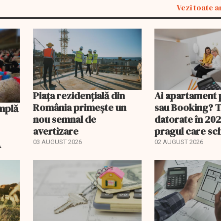
Vezi toate a
Piața rezidențială din
Ai apartament 
România primește un
sau Booking? 
nou semnal de
datorate în 202
avertizare
pragul care s
regimul fiscal
A
03 AUGUST 2026
02 AUGUST 2026