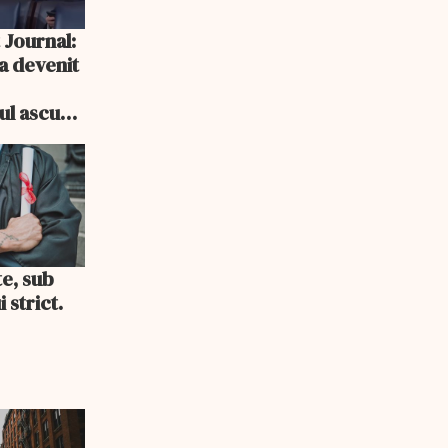
 Journal:
a devenit
e
cul ascuns
i consum
te, sub
 strict.