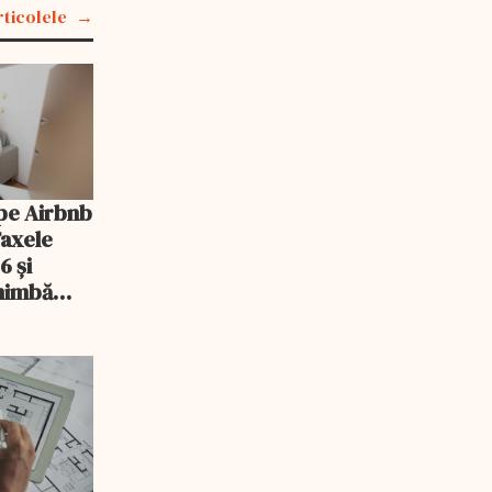
rticolele
pe Airbnb
Taxele
6 și
chimbă