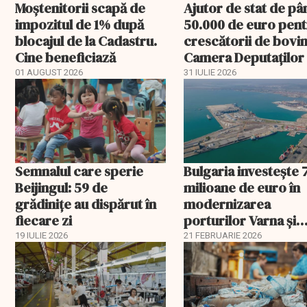
Moștenitorii scapă de
Ajutor de stat de pâ
impozitul de 1% după
50.000 de euro pen
blocajul de la Cadastru.
crescătorii de bovin
Cine beneficiază
Camera Deputaților
aprobat schema
01 AUGUST 2026
31 IULIE 2026
Semnalul care sperie
Bulgaria investește 
Beijingul: 59 de
milioane de euro în
grădinițe au dispărut în
modernizarea
fiecare zi
porturilor Varna și
Burgas
19 IULIE 2026
21 FEBRUARIE 2026