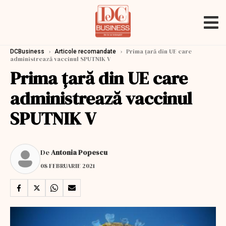
›
›
Prima țară din UE care
DCBusiness
Articole recomandate
administrează vaccinul SPUTNIK V
Prima țară din UE care
administrează vaccinul
SPUTNIK V
De
Antonia Popescu
08 FEBRUARIE 2021