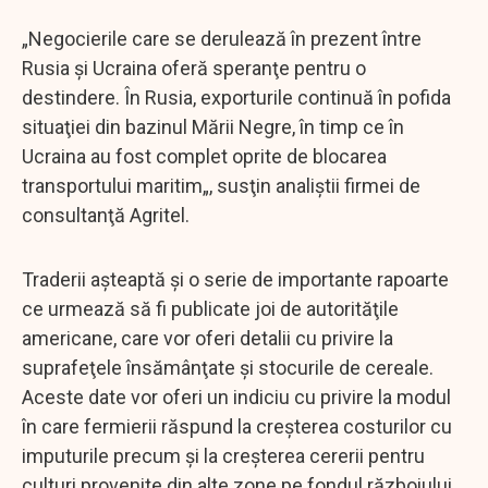
„Negocierile care se derulează în prezent între
Rusia şi Ucraina oferă speranţe pentru o
destindere. În Rusia, exporturile continuă în pofida
situaţiei din bazinul Mării Negre, în timp ce în
Ucraina au fost complet oprite de blocarea
transportului maritim„, susţin analiştii firmei de
consultanţă Agritel.
Traderii aşteaptă şi o serie de importante rapoarte
ce urmează să fi publicate joi de autorităţile
americane, care vor oferi detalii cu privire la
suprafeţele însămânţate şi stocurile de cereale.
Aceste date vor oferi un indiciu cu privire la modul
în care fermierii răspund la creşterea costurilor cu
imputurile precum şi la creşterea cererii pentru
culturi provenite din alte zone pe fondul războiului