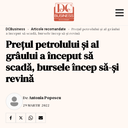
›
›
Preţul petrolului şi al grâului
DCBusiness
Articole recomandate
a început să scadă, bursele încep să-şi revină
Preţul petrolului şi al
grâului a început să
scadă, bursele încep să-şi
revină
De
Antonia Popescu
29 MARTIE 2022