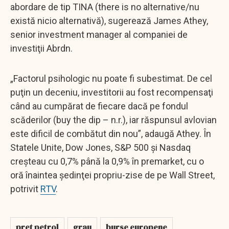
abordare de tip TINA (there is no alternative/nu
există nicio alternativă), sugerează James Athey,
senior investment manager al companiei de
investiţii Abrdn.
„Factorul psihologic nu poate fi subestimat. De cel
puţin un deceniu, investitorii au fost recompensaţi
când au cumpărat de fiecare dacă pe fondul
scăderilor (buy the dip – n.r.), iar răspunsul avlovian
este dificil de combătut din nou”, adaugă Athey. În
Statele Unite, Dow Jones, S&P 500 şi Nasdaq
creşteau cu 0,7% până la 0,9% în premarket, cu o
oră înaintea şedinţei propriu-zise de pe Wall Street,
potrivit
RTV
.
pret petrol
grau
burse europene