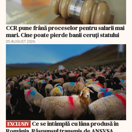
CCR pune frână proceselor pentru salarii mai
mari. Cine poate pierde banii ceruți statului
05 AUGUST 2026
EXCLUSIV
Ce se întâmplă cu lâna produsă în
EXCLUSIV
România. Răspunsul transmis de ANSVSA