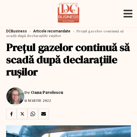
›
›
Prețul gazelor continuă să
DCBusiness
Articole recomandate
scadă după declarațiile rușilor
Prețul gazelor continuă să
scadă după declarațiile
rușilor
De
Oana Pavelescu
11 MARTIE 2022