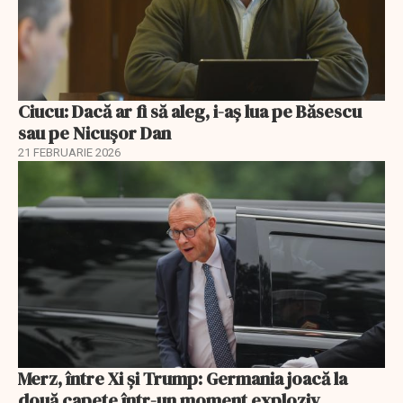
Ciucu: Dacă ar fi să aleg, i-aș lua pe Băsescu
sau pe Nicușor Dan
21 FEBRUARIE 2026
Merz, între Xi și Trump: Germania joacă la
două capete într-un moment exploziv