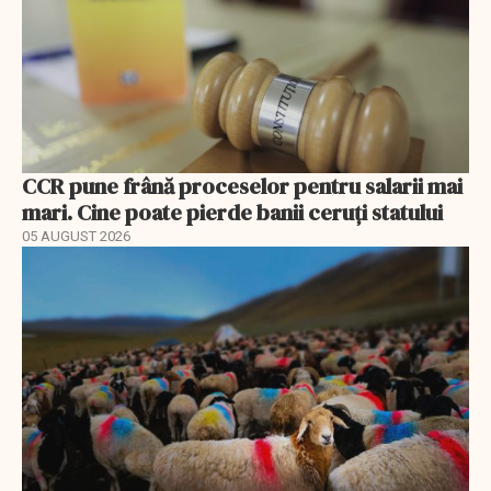
CCR pune frână proceselor pentru salarii mai
mari. Cine poate pierde banii ceruți statului
05 AUGUST 2026
EXCLUSIV