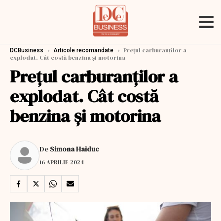
›
›
Prețul carburanților a
DCBusiness
Articole recomandate
explodat. Cât costă benzina și motorina
Prețul carburanților a
explodat. Cât costă
benzina și motorina
De
Simona Haiduc
16 APRILIE 2024