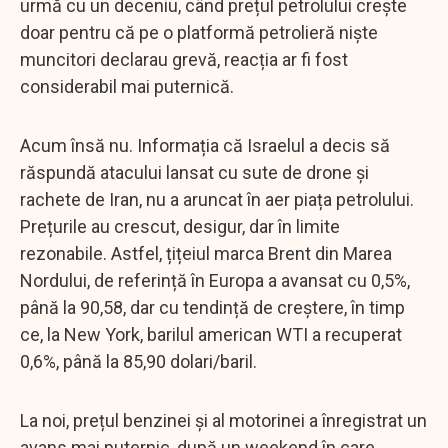
urmă cu un deceniu, când prețul petrolului crește
doar pentru că pe o platformă petrolieră niște
muncitori declarau grevă, reacția ar fi fost
considerabil mai puternică.
Acum însă nu. Informația că Israelul a decis să
răspundă atacului lansat cu sute de drone și
rachete de Iran, nu a aruncat în aer piața petrolului.
Prețurile au crescut, desigur, dar în limite
rezonabile. Astfel, țițeiul marca Brent din Marea
Nordului, de referință în Europa a avansat cu 0,5%,
până la 90,58, dar cu tendință de creștere, în timp
ce, la New York, barilul american WTI a recuperat
0,6%, până la 85,90 dolari/baril.
La noi, prețul benzinei și al motorinei a înregistrat un
avans mai puternic, după un weekend în care