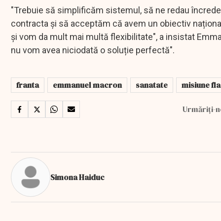
"Trebuie să simplificăm sistemul, să ne redau încrede
contracta și să acceptăm că avem un obiectiv național (.
și vom da mult mai multă flexibilitate", a insistat Em
nu vom avea niciodată o soluție perfectă".
franta
emmanuel macron
sanatate
misiune fl
Urmăriți-n
Simona Haiduc