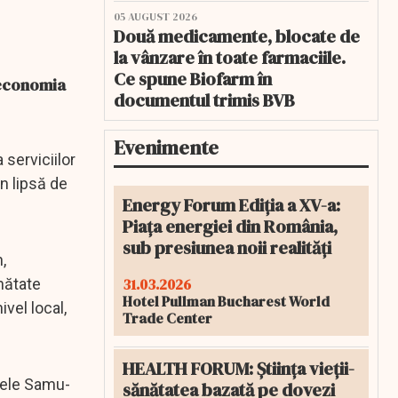
05 AUGUST 2026
Două medicamente, blocate de
la vânzare în toate farmaciile.
Ce spune Biofarm în
 economia
documentul trimis BVB
Evenimente
serviciilor
in lipsă de
Energy Forum Ediția a XV-a:
Piața energiei din România,
sub presiunea noii realități
,
31.03.2026
nătate
Hotel Pullman Bucharest World
vel local,
Trade Center
HEALTH FORUM: Știința vieții-
tele Samu-
sănătatea bazată pe dovezi