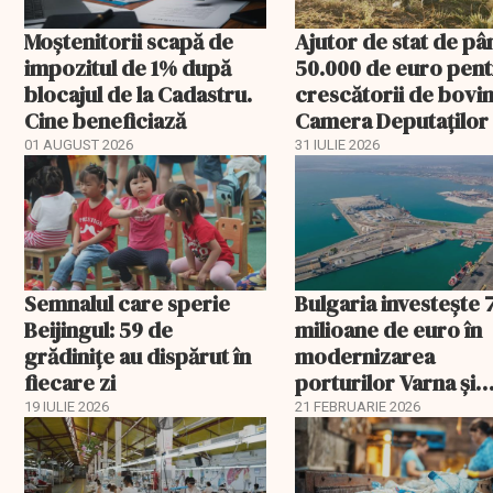
Moștenitorii scapă de
Ajutor de stat de pâ
impozitul de 1% după
50.000 de euro pen
blocajul de la Cadastru.
crescătorii de bovin
Cine beneficiază
Camera Deputaților
aprobat schema
01 AUGUST 2026
31 IULIE 2026
Semnalul care sperie
Bulgaria investește 
Beijingul: 59 de
milioane de euro în
grădinițe au dispărut în
modernizarea
fiecare zi
porturilor Varna și
Burgas
19 IULIE 2026
21 FEBRUARIE 2026