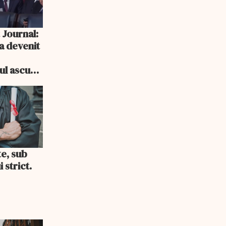
 Journal:
a devenit
e
cul ascuns
i consum
te, sub
 strict.