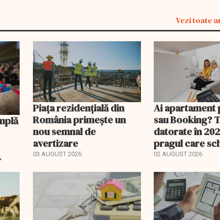
Vezi toate a
Piața rezidențială din
Ai apartament 
România primește un
sau Booking? 
nou semnal de
datorate în 202
avertizare
pragul care s
regimul fiscal
A
03 AUGUST 2026
02 AUGUST 2026