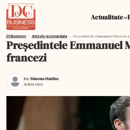
Actualitate
›
›
Președintele Emmanuel Macron a l
DCBusiness
Articole recomandate
Președintele Emmanuel M
francezi
De
Simona Haiduc
31 MAI 2022