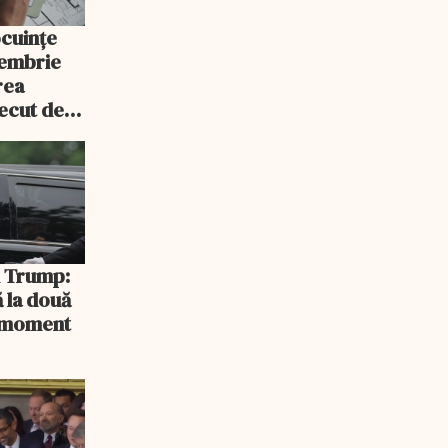
ocuințe
tembrie
rea
recut de
rlament
și Trump:
 la două
n moment