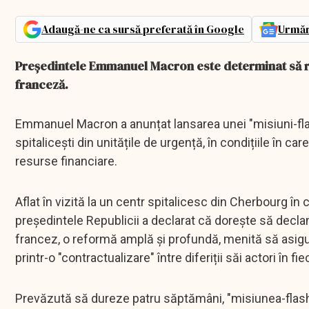
Adaugă-ne ca sursă preferată în Google
Urmăr
Președintele Emmanuel Macron este determinat să re
franceză.
Emmanuel Macron a anunțat lansarea unei "misiuni-flas
spitalicești din unitățile de urgență, în condițiile în car
resurse financiare.
Aflat în vizită la un centr spitalicesc din Cherbourg în
președintele Republicii a declarat că dorește să decla
francez, o reformă amplă și profundă, menită să asigure 
printr-o "contractualizare" între diferiții săi actori în fi
Prevăzută să dureze patru săptămâni, "misiunea-flash"