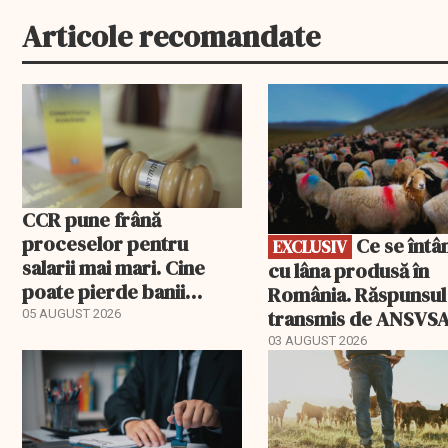
Articole recomandate
EXCLUSIV
CCR pune frână
proceselor pentru
Ce se întâmplă
EXCLUSIV
salarii mai mari. Cine
cu lâna produsă în
poate pierde banii
România. Răspunsul
ceruți statului
transmis de ANSVS
05 AUGUST 2026
03 AUGUST 2026