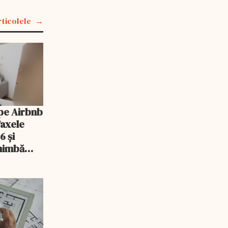
rticolele
pe Airbnb
Taxele
6 și
chimbă