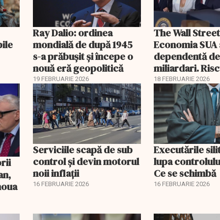
Ray Dalio: ordinea
The Wall Street
bile
mondială de după 1945
Economia SUA 
s-a prăbușit și începe o
dependentă d
nouă eră geopolitică
miliardari. Ris
pentru burse ș
19 FEBRUARIE 2026
18 FEBRUARIE 2026
Serviciile scapă de sub
Executările sili
control și devin motorul
lupa controlului
noii inflații
Ce se schimbă
an,
 noua
16 FEBRUARIE 2026
16 FEBRUARIE 2026