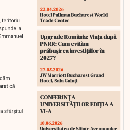
22.04.2026
Hotel Pullman Bucharest World
Trade Center
 teritoriu
ăspunde la
Upgrade România: Viața după
t Emmanuel
PNRR: Cum evităm
prăbușirea investițiilor în
2027?
27.05.2026
JW Marriott Bucharest Grand
lidăm
Hotel, Sala Galați
arat că
CONFERINȚA
UNIVERSITĂȚILOR EDIȚIA A
VI-A
a sfârșitul
10.06.2026
Universitatea de Științe Agronomice