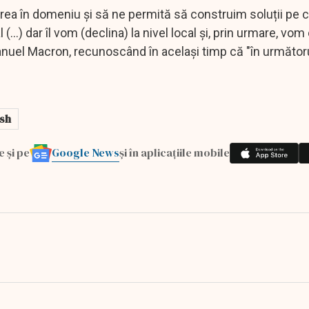
rea în domeniu și să ne permită să construim soluții pe 
..) dar îl vom (declina) la nivel local și, prin urmare, vom
manuel Macron, recunoscând în același timp că "în următor
ash
Google News
e și pe
și în aplicațiile mobile