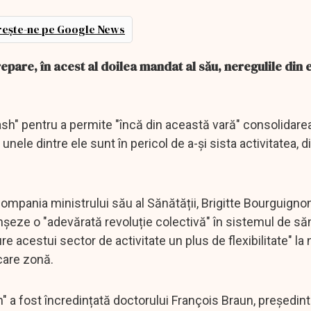
ește-ne pe Google News
pare, în acest al doilea mandat al său, neregulile din
h" pentru a permite "încă din această vară" consolidarea 
e unele dintre ele sunt în pericol de a-și sista activitatea, d
 compania ministrului său al Sănătății, Brigitte Bourguignon
nșeze o "adevărată revoluție colectivă" în sistemul de să
acestui sector de activitate un plus de flexibilitate" la ni
ecare zonă.
 a fost încredințată doctorului François Braun, președin