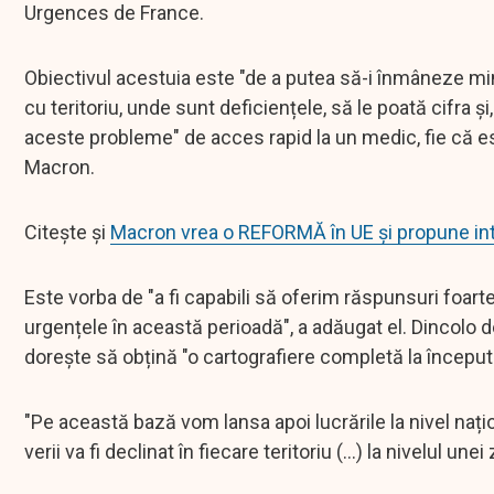
Urgences de France.
Obiectivul acestuia este "de a putea să-i înmâneze minis
cu teritoriu, unde sunt deficiențele, să le poată cifra 
aceste probleme" de acces rapid la un medic, fie că 
Macron.
Citește și
Macron vrea o REFORMĂ în UE şi propune inte
Este vorba de "a fi capabili să oferim răspunsuri foar
urgențele în această perioadă", a adăugat el. Dincol
dorește să obțină "o cartografiere completă la începutul v
"Pe această bază vom lansa apoi lucrările la nivel național
verii va fi declinat în fiecare teritoriu (...) la nivelul u