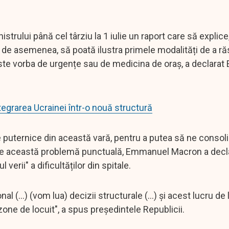
trului până cel târziu la 1 iulie un raport care să explice,
și, de asemenea, să poată ilustra primele modalități de a r
este vorba de urgențe sau de medicina de oraș, a declara
grarea Ucrainei într-o nouă structură
te puternice din această vară, pentru a putea să ne conso
o de această problemă punctuală, Emmanuel Macron a decl
erii" a dificultăților din spitale.
 (...) (vom lua) decizii structurale (...) și acest lucru de l
nei zone de locuit", a spus președintele Republicii.