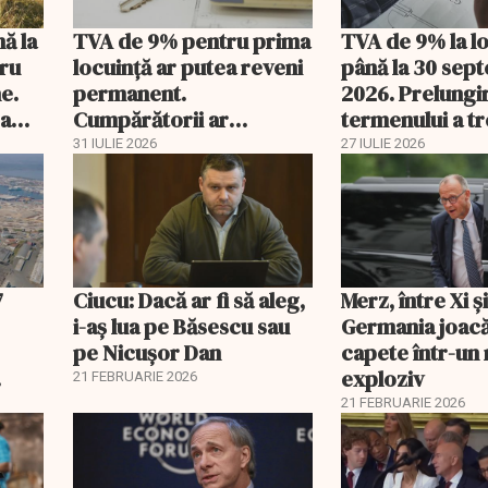
nă la
TVA de 9% pentru prima
TVA de 9% la l
tru
locuință ar putea reveni
până la 30 sep
e.
permanent.
2026. Prelungi
 a
Cumpărătorii ar
termenului a t
economisi zeci de mii de
comisia din Pa
31 IULIE 2026
27 IULIE 2026
lei
7
Ciucu: Dacă ar fi să aleg,
Merz, între Xi 
i-aș lua pe Băsescu sau
Germania joacă
pe Nicușor Dan
capete într-u
exploziv
21 FEBRUARIE 2026
21 FEBRUARIE 2026