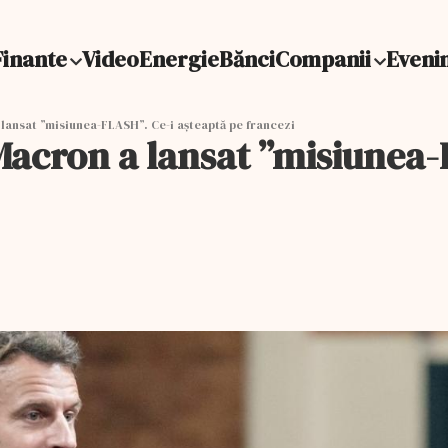
Finante
Video
Energie
Bănci
Companii
Eveni
ansat ”misiunea-FLASH”. Ce-i așteaptă pe francezi
acron a lansat ”misiunea-F