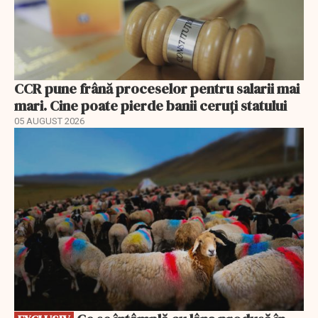
CCR pune frână proceselor pentru salarii mai
mari. Cine poate pierde banii ceruți statului
05 AUGUST 2026
EXCLUSIV