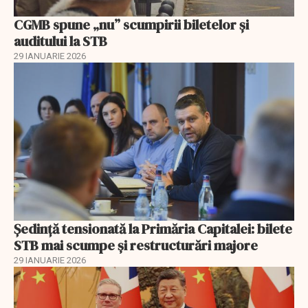
CGMB spune „nu” scumpirii biletelor și
auditului la STB
29 IANUARIE 2026
Ședință tensionată la Primăria Capitalei: bilete
STB mai scumpe și restructurări majore
29 IANUARIE 2026