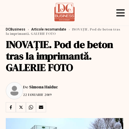
›
›
INOVAŢIE. Pod de beton tras
DCBusiness
Articole recomandate
la imprimantă. GALERIE FOTO
INOVAŢIE. Pod de beton
tras la imprimantă.
GALERIE FOTO
De
Simona Haiduc
22 IANUARIE 2019