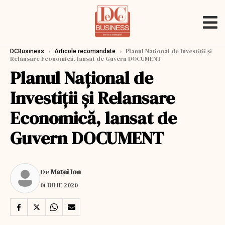
›
›
Planul Naţional de Investiţii şi
DCBusiness
Articole recomandate
Relansare Economică, lansat de Guvern DOCUMENT
Planul Naţional de
Investiţii şi Relansare
Economică, lansat de
Guvern DOCUMENT
De
Matei Ion
01 IULIE 2020