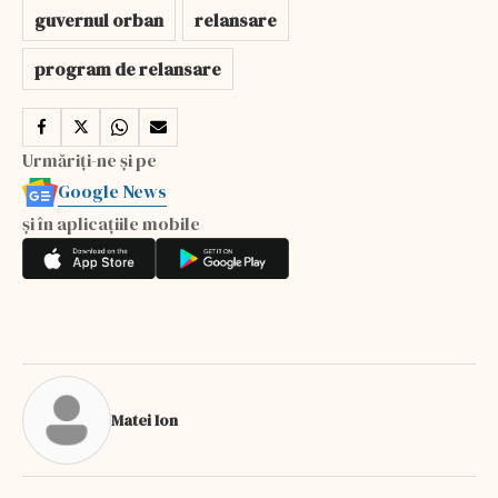
guvernul orban
relansare
program de relansare
Urmăriți-ne și pe
Google News
și în aplicațiile mobile
Matei Ion