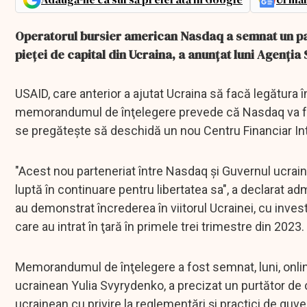
Operatorul bursier american Nasdaq a semnat un par
pieţei de capital din Ucraina, a anunţat luni Agenţi
USAID, care anterior a ajutat Ucraina să facă legătura în
memorandumul de înţelegere prevede că Nasdaq va furn
se pregăteşte să deschidă un nou Centru Financiar Inte
"Acest nou parteneriat între Nasdaq şi Guvernul ucra
luptă în continuare pentru libertatea sa", a declarat ad
au demonstrat încrederea în viitorul Ucrainei, cu investi
care au intrat în ţară în primele trei trimestre din 2023.
Memorandumul de înţelegere a fost semnat, luni, onlin
ucrainean Yulia Svyrydenko, a precizat un purtător de 
ucrainean cu privire la reglementări şi practici de guv