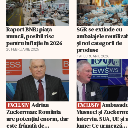
Raport BNR: piața
SGR se extinde cu
muncii, posibil risc
ambalajele reutiliza
pentru inflație în 2026
și noi categorii de
produse
20 FEBRUARIE 2026
19 FEBRUARIE 2026
EXCLUSIV
EXCLUSIV
Adrian
Ambasadorii
EXCLUSIV
EXCLUSIV
Zuckerman: România
Musneci și Zuckerm
are potențial enorm, dar
interviu. SUA, UE și
este frânată de
lume: Ce urmează