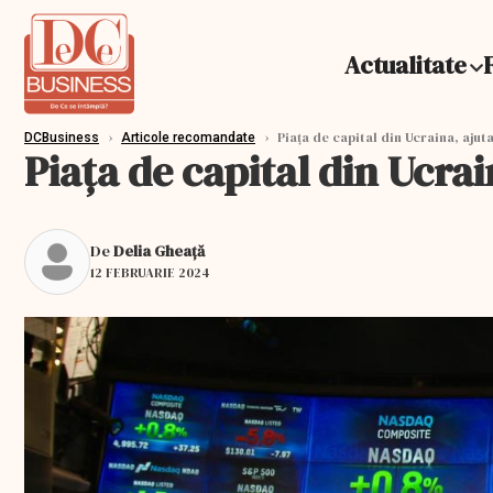
Actualitate
›
›
Piața de capital din Ucraina, aju
DCBusiness
Articole recomandate
Piața de capital din Ucra
De
Delia Gheață
12 FEBRUARIE 2024