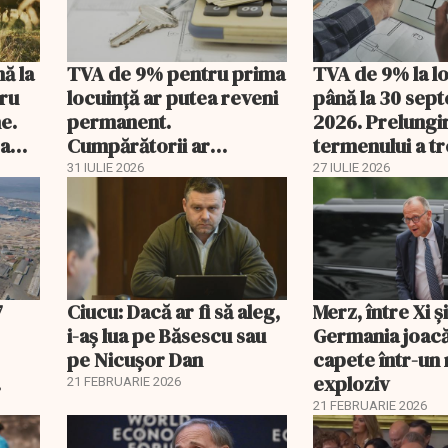
nă la
TVA de 9% pentru prima
TVA de 9% la l
tru
locuință ar putea reveni
până la 30 sep
e.
permanent.
2026. Prelungi
 a
Cumpărătorii ar
termenului a t
economisi zeci de mii de
comisia din Pa
31 IULIE 2026
27 IULIE 2026
lei
7
Ciucu: Dacă ar fi să aleg,
Merz, între Xi 
i-aș lua pe Băsescu sau
Germania joacă
pe Nicușor Dan
capete într-u
exploziv
21 FEBRUARIE 2026
21 FEBRUARIE 2026