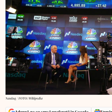
Nasdaq / FOTO: Wikipedia
Adaugă-ne ca sursă preferată în Google
Urmăr