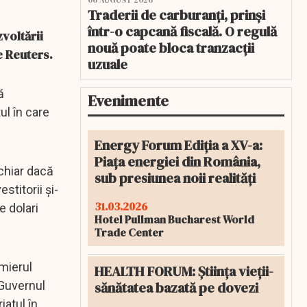
06 AUGUST 2026
Traderii de carburanți, prinși
într-o capcană fiscală. O regulă
voltării
nouă poate bloca tranzacții
e Reuters.
uzuale
ă
Evenimente
l în care
Energy Forum Ediția a XV-a:
Piața energiei din România,
chiar dacă
sub presiunea noii realități
stitorii şi-
31.03.2026
e dolari
Hotel Pullman Bucharest World
Trade Center
mierul
HEALTH FORUM: Știința vieții-
sănătatea bazată pe dovezi
 Guvernul
iatul în