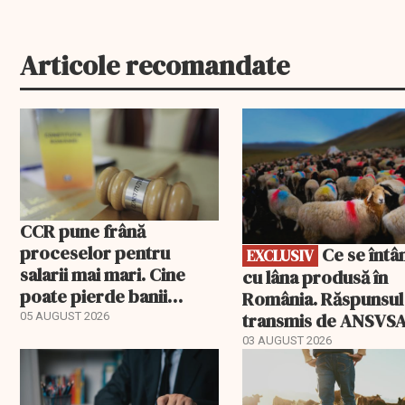
Articole recomandate
EXCLUSIV
CCR pune frână
proceselor pentru
Ce se întâmplă
EXCLUSIV
salarii mai mari. Cine
cu lâna produsă în
poate pierde banii
România. Răspunsul
ceruți statului
transmis de ANSVS
05 AUGUST 2026
03 AUGUST 2026