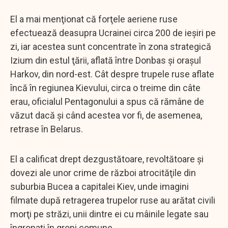
El a mai menţionat că forţele aeriene ruse
efectuează deasupra Ucrainei circa 200 de ieşiri pe
zi, iar acestea sunt concentrate în zona strategică
Izium din estul ţării, aflată între Donbas şi oraşul
Harkov, din nord-est. Cât despre trupele ruse aflate
încă în regiunea Kievului, circa o treime din câte
erau, oficialul Pentagonului a spus că rămâne de
văzut dacă şi când acestea vor fi, de asemenea,
retrase în Belarus.
El a calificat drept dezgustătoare, revoltătoare şi
dovezi ale unor crime de război atrocităţile din
suburbia Bucea a capitalei Kiev, unde imagini
filmate după retragerea trupelor ruse au arătat civili
morţi pe străzi, unii dintre ei cu mâinile legate sau
îngropaţi în gropi comune.