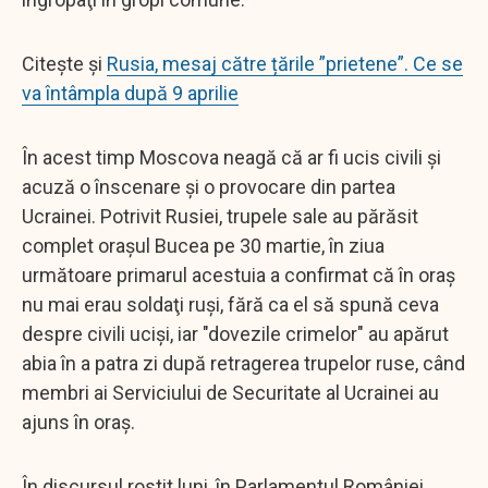
Citește și
Rusia, mesaj către țările ”prietene”. Ce se
va întâmpla după 9 aprilie
În acest timp Moscova neagă că ar fi ucis civili şi
acuză o înscenare şi o provocare din partea
Ucrainei. Potrivit Rusiei, trupele sale au părăsit
complet oraşul Bucea pe 30 martie, în ziua
următoare primarul acestuia a confirmat că în oraş
nu mai erau soldaţi ruşi, fără ca el să spună ceva
despre civili ucişi, iar "dovezile crimelor" au apărut
abia în a patra zi după retragerea trupelor ruse, când
membri ai Serviciului de Securitate al Ucrainei au
ajuns în oraş.
În discursul rostit luni, în Parlamentul României,