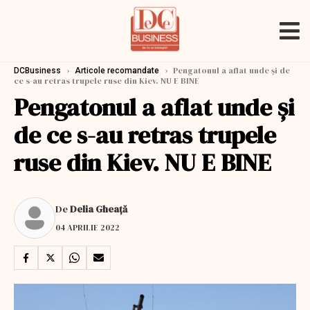
›
›
Pengatonul a aflat unde și de
DCBusiness
Articole recomandate
ce s-au retras trupele ruse din Kiev. NU E BINE
Pengatonul a aflat unde și
de ce s-au retras trupele
ruse din Kiev. NU E BINE
De
Delia Gheață
04 APRILIE 2022