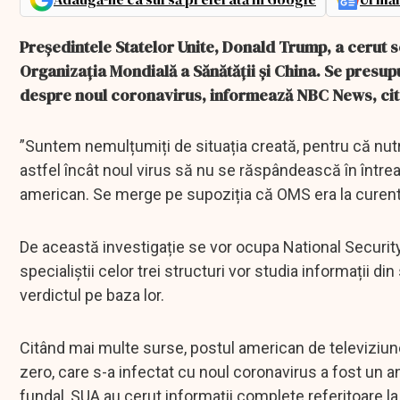
Președintele Statelor Unite, Donald Trump, a cerut se
Organizația Mondială a Sănătății și China. Se presup
despre noul coronavirus, informează NBC News, cit
”Suntem nemulțumiți de situația creată, pentru că nut
astfel încât noul virus să nu se răspândească în întreag
american. Se merge pe supoziția că OMS era la curent 
De această investigație se vor ocupa National Security
specialiștii celor trei structuri vor studia informații din
verdictul pe baza lor.
Citând mai multe surse, postul american de televiziun
zero, care s-a infectat cu noul coronavirus a fost un an
fundal, SUA au cerut informații complete referitoare la