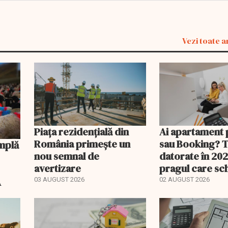
Vezi toate a
Piața rezidențială din
Ai apartament 
România primește un
sau Booking? 
nou semnal de
datorate în 202
avertizare
pragul care s
regimul fiscal
A
03 AUGUST 2026
02 AUGUST 2026