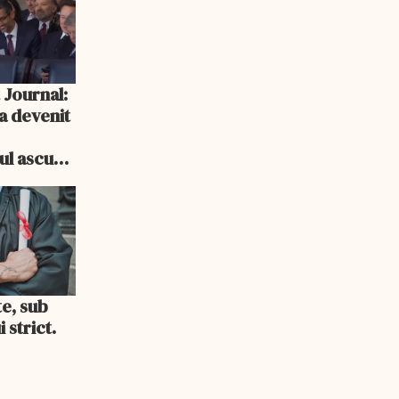
 Journal:
a devenit
e
cul ascuns
i consum
te, sub
 strict.