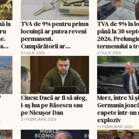
nă la
TVA de 9% pentru prima
TVA de 9% la l
tru
locuință ar putea reveni
până la 30 sep
e.
permanent.
2026. Prelungi
 a
Cumpărătorii ar
termenului a t
economisi zeci de mii de
comisia din Pa
31 IULIE 2026
27 IULIE 2026
lei
7
Ciucu: Dacă ar fi să aleg,
Merz, între Xi 
i-aș lua pe Băsescu sau
Germania joacă
pe Nicușor Dan
capete într-u
exploziv
21 FEBRUARIE 2026
21 FEBRUARIE 2026