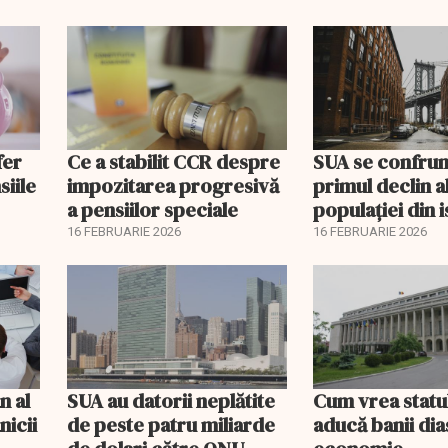
fer
Ce a stabilit CCR despre
SUA se confrun
siile
impozitarea progresivă
primul declin a
a pensiilor speciale
populației din i
16 FEBRUARIE 2026
16 FEBRUARIE 2026
n al
SUA au datorii neplătite
Cum vrea statu
nicii
de peste patru miliarde
aducă banii dia