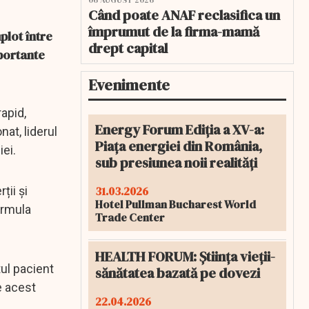
06 AUGUST 2026
Când poate ANAF reclasifica un
împrumut de la firma-mamă
plot între
drept capital
mportante
Evenimente
apid,
Energy Forum Ediția a XV-a:
nat, liderul
Piața energiei din România,
ei.
sub presiunea noii realități
31.03.2026
ții și
Hotel Pullman Bucharest World
formula
Trade Center
HEALTH FORUM: Știința vieții-
ul pacient
sănătatea bazată pe dovezi
e acest
22.04.2026