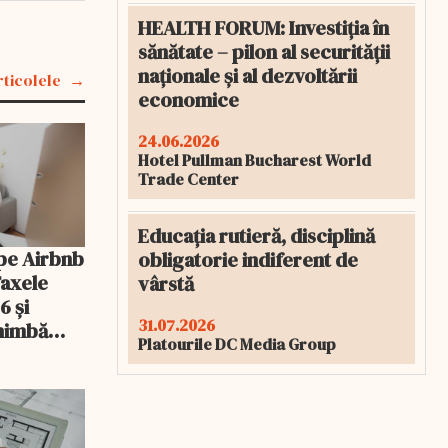
HEALTH FORUM: Investiția în
sănătate – pilon al securității
naționale și al dezvoltării
rticolele
economice
24.06.2026
Hotel Pullman Bucharest World
Trade Center
Educația rutieră, disciplină
pe Airbnb
obligatorie indiferent de
Taxele
vârstă
6 și
31.07.2026
chimbă
Platourile DC Media Group