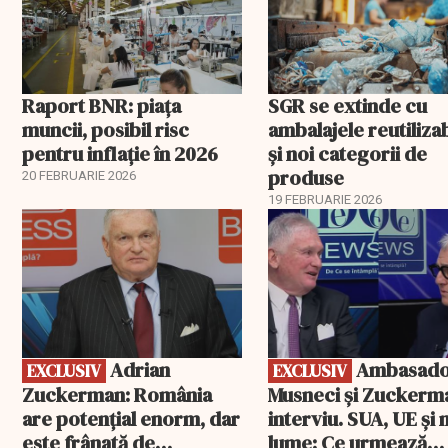
Raport BNR: piața
SGR se extinde cu
muncii, posibil risc
ambalajele reutiliza
pentru inflație în 2026
și noi categorii de
produse
20 FEBRUARIE 2026
19 FEBRUARIE 2026
EXCLUSIV
EXCLUSIV
Adrian
Ambasadorii
EXCLUSIV
EXCLUSIV
Zuckerman: România
Musneci și Zuckerm
are potențial enorm, dar
interviu. SUA, UE și
este frânată de
lume: Ce urmează