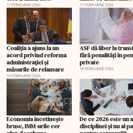
corupție, companii de
pentru România
17 FEBRUARIE 2026
17 FEBRUARIE 2026
stat și influența
propagandei ruse
Coaliția a ajuns la un
ASF dă liber la trans
acord privind reforma
fără penalități în pen
administrației și
private
măsurile de relansare
16 FEBRUARIE 2026
16 FEBRUARIE 2026
Economia încetinește
De ce 2026 este un a
brusc, IMM-urile cer
disciplinei și nu al pa