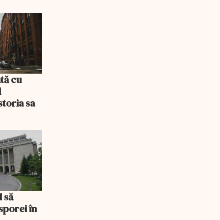
tă cu
l
storia sa
l să
sporei în