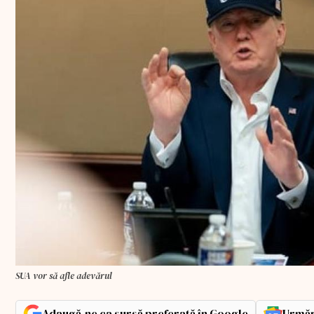
SUA vor să afle adevărul
Adaugă-ne ca sursă preferată în Google
Urmăr