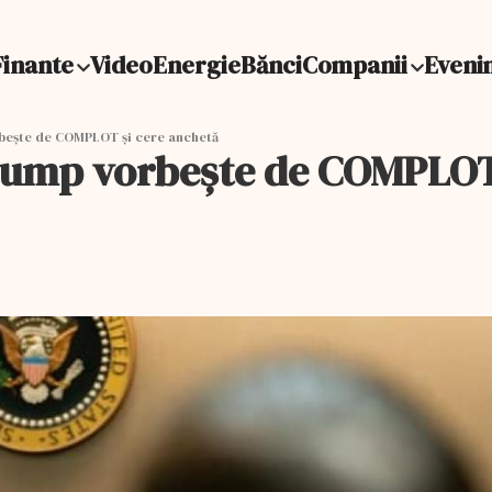
Finante
Video
Energie
Bănci
Companii
Eveni
bește de COMPLOT și cere anchetă
rump vorbește de COMPLOT 