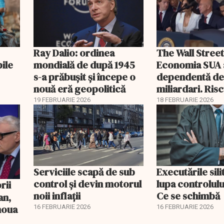
Ray Dalio: ordinea
The Wall Street
bile
mondială de după 1945
Economia SUA 
s-a prăbușit și începe o
dependentă d
nouă eră geopolitică
miliardari. Ris
pentru burse ș
19 FEBRUARIE 2026
18 FEBRUARIE 2026
Serviciile scapă de sub
Executările sili
control și devin motorul
lupa controlului
noii inflații
Ce se schimbă
an,
 noua
16 FEBRUARIE 2026
16 FEBRUARIE 2026