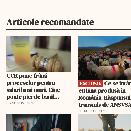
Articole recomandate
EXCLUSIV
CCR pune frână
proceselor pentru
Ce se întâmplă
EXCLUSIV
salarii mai mari. Cine
cu lâna produsă în
poate pierde banii
România. Răspunsul
ceruți statului
transmis de ANSVS
05 AUGUST 2026
03 AUGUST 2026