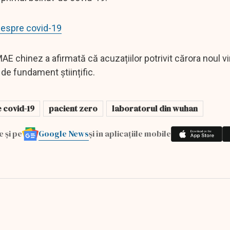
despre covid-19
MAE chinez a afirmată că acuzațiilor potrivit cărora noul vir
 de fundament științific.
 covid-19
pacient zero
laboratorul din wuhan
Google News
e și pe
și în aplicațiile mobile