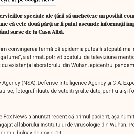
rviciilor speciale ale țării să ancheteze un posibil com
une că cele două părți ar fi putut ascunde informații i
ând surse de la Casa Albă.
rim convingerea fermă că epidemia putea fi stopată mai r
a lume”, a afirmat, potrivit postului de televiziune mențio
cu existența laboratorului din Wuhan, epicentrul pandemi
 Agency (NSA), Defense Intelligence Agency și CIA. Exper
 surse, fotografii luate de sateliți și alte date, pentru a-și 
e Fox News a anunțat recent că primul pacient, așa numit
gajat al laborului Institutului de virusologie din Wuhan. P
 primul bolnav de covid-19.