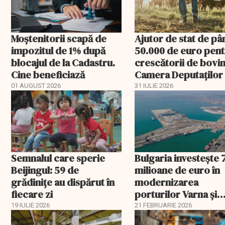
Moștenitorii scapă de
Ajutor de stat de pâ
impozitul de 1% după
50.000 de euro pen
blocajul de la Cadastru.
crescătorii de bovin
Cine beneficiază
Camera Deputaților
aprobat schema
01 AUGUST 2026
31 IULIE 2026
Semnalul care sperie
Bulgaria investește 
Beijingul: 59 de
milioane de euro în
grădinițe au dispărut în
modernizarea
fiecare zi
porturilor Varna și
Burgas
19 IULIE 2026
21 FEBRUARIE 2026