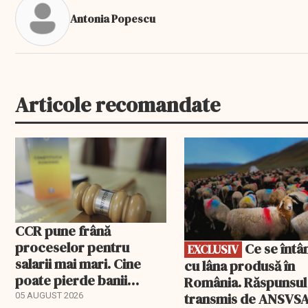
Antonia Popescu
Articole recomandate
EXCLUSIV
CCR pune frână
proceselor pentru
Ce se întâmplă
EXCLUSIV
salarii mai mari. Cine
cu lâna produsă în
poate pierde banii
România. Răspunsul
ceruți statului
transmis de ANSVS
05 AUGUST 2026