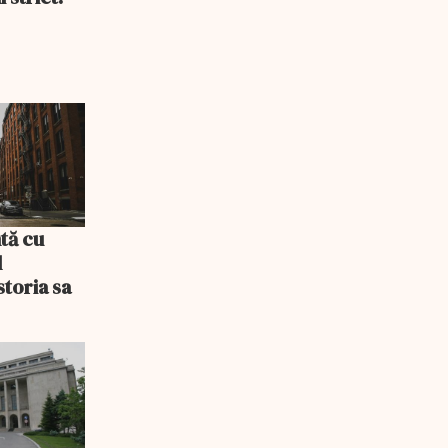
tă cu
l
storia sa