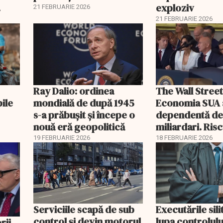
exploziv
21 FEBRUARIE 2026
21 FEBRUARIE 2026
Ray Dalio: ordinea
The Wall Street
bile
mondială de după 1945
Economia SUA 
s-a prăbușit și începe o
dependentă d
nouă eră geopolitică
miliardari. Ris
pentru burse ș
19 FEBRUARIE 2026
18 FEBRUARIE 2026
Serviciile scapă de sub
Executările sili
control și devin motorul
lupa controlului