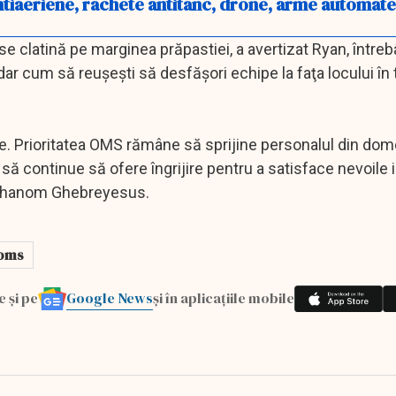
tiaeriene, rachete antitanc, drone, arme automate 
se clatină pe marginea prăpastiei, a avertizat Ryan, întreb
dar cum să reuşeşti să desfăşori echipe la faţa locului în
e. Prioritatea OMS rămâne să sprijine personalul din dom
 să continue să ofere îngrijire pentru a satisface nevoile 
 Adhanom Ghebreyesus.
oms
Google News
e și pe
și în aplicațiile mobile