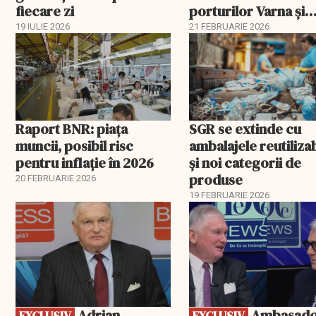
fiecare zi
porturilor Varna și
Burgas
19 IULIE 2026
21 FEBRUARIE 2026
Raport BNR: piața
SGR se extinde cu
muncii, posibil risc
ambalajele reutiliza
pentru inflație în 2026
și noi categorii de
produse
20 FEBRUARIE 2026
19 FEBRUARIE 2026
EXCLUSIV
EXCLUSIV
Adrian
Ambasadorii