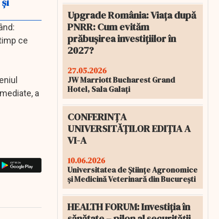
şi
Upgrade România: Viața după
PNRR: Cum evităm
ând:
prăbușirea investițiilor în
 timp ce
2027?
27.05.2026
JW Marriott Bucharest Grand
eniul
Hotel, Sala Galați
imediate, a
CONFERINȚA
UNIVERSITĂȚILOR EDIȚIA A
VI-A
10.06.2026
Universitatea de Științe Agronomice
și Medicină Veterinară din București
HEALTH FORUM: Investiția în
sănătate – pilon al securității