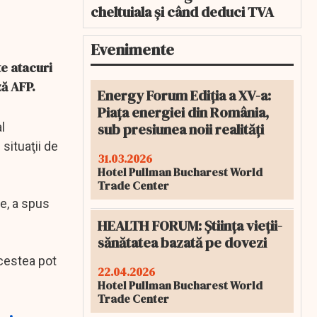
cheltuiala și când deduci TVA
Evenimente
te atacuri
ză AFP.
Energy Forum Ediția a XV-a:
Piața energiei din România,
sub presiunea noii realități
l
situaţii de
31.03.2026
Hotel Pullman Bucharest World
Trade Center
me, a spus
HEALTH FORUM: Știința vieții-
sănătatea bazată pe dovezi
Acestea pot
22.04.2026
Hotel Pullman Bucharest World
Trade Center