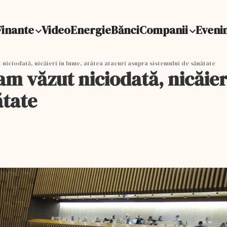
Finante
Video
Energie
Bănci
Companii
Eveni
niciodată, nicăieri în lume, atâtea atacuri asupra sistemului de sănătate
m văzut niciodată, nicăieri
ătate