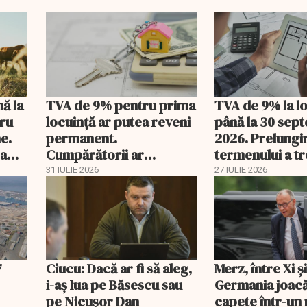
nă la
TVA de 9% pentru prima
TVA de 9% la l
tru
locuință ar putea reveni
până la 30 sep
e.
permanent.
2026. Prelungi
 a
Cumpărătorii ar
termenului a t
economisi zeci de mii de
comisia din Pa
31 IULIE 2026
27 IULIE 2026
lei
7
Ciucu: Dacă ar fi să aleg,
Merz, între Xi 
i-aș lua pe Băsescu sau
Germania joacă
pe Nicușor Dan
capete într-u