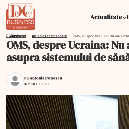
Actualitate
›
›
OMS, despre Ucraina: Nu am văzut 
DCBusiness
Articole recomandate
OMS, despre Ucraina: Nu a
asupra sistemului de săn
De
Antonia Popescu
16 MARTIE 2022