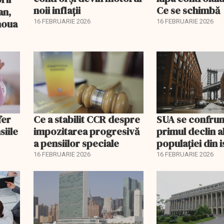
noii inflații
Ce se schimbă
an,
 noua
16 FEBRUARIE 2026
16 FEBRUARIE 2026
fer
Ce a stabilit CCR despre
SUA se confrun
siile
impozitarea progresivă
primul declin a
a pensiilor speciale
populației din i
16 FEBRUARIE 2026
16 FEBRUARIE 2026