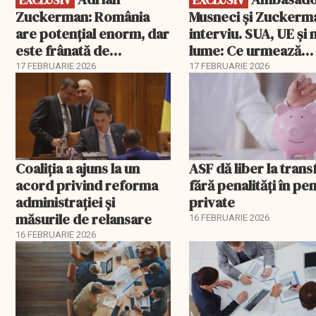
EXCLUSIV
EXCLUSIV
Zuckerman: România
Musneci și Zuckerm
are potențial enorm, dar
interviu. SUA, UE și
este frânată de
lume: Ce urmează
corupție, companii de
pentru România
17 FEBRUARIE 2026
17 FEBRUARIE 2026
stat și influența
propagandei ruse
Coaliția a ajuns la un
ASF dă liber la trans
acord privind reforma
fără penalități în pen
administrației și
private
măsurile de relansare
16 FEBRUARIE 2026
16 FEBRUARIE 2026