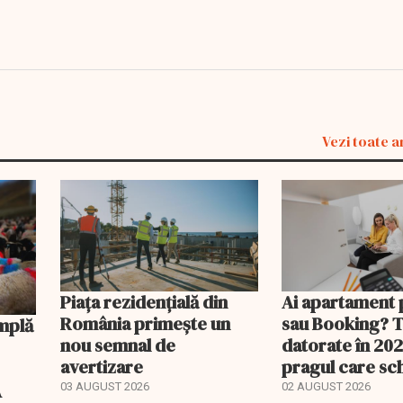
Vezi toate a
Piața rezidențială din
Ai apartament 
România primește un
sau Booking? 
nou semnal de
datorate în 202
avertizare
pragul care s
regimul fiscal
A
03 AUGUST 2026
02 AUGUST 2026