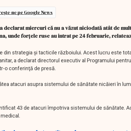
ește-ne pe Google News
 a declarat miercuri că nu a văzut niciodată atât de mul
na, unde forţele ruse au intrat pe 24 februarie, relatea
 din strategia şi tacticile războiului. Acest lucru este tota
nitar, a declarat directorul executiv al Programului pentru 
tr-o conferinţă de presă.
tâtea atacuri asupra sistemului de sănătate nicăieri în lu
dentificat 43 de atacuri împotriva sistemului de sănătate. 
i medical.