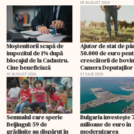
03 AUGUST 2026
Moștenitorii scapă de
Ajutor de stat de pâ
impozitul de 1% după
50.000 de euro pen
blocajul de la Cadastru.
crescătorii de bovin
Cine beneficiază
Camera Deputaților
aprobat schema
01 AUGUST 2026
31 IULIE 2026
Semnalul care sperie
Bulgaria investește 
Beijingul: 59 de
milioane de euro în
grădinițe au dispărut în
modernizarea