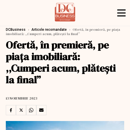
›
›
Ofertă, în premieră, pe piața
DCBusiness
Articole recomandate
imobiliară: ,,Cumperi acum, plătești la final’’
Ofertă, în premieră, pe
piața imobiliară:
,,Cumperi acum, plătești
la final’’
13 NOIEMBRIE 2023