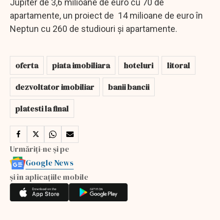
Jupiter de 3,6 milioane de euro cu 70 de
apartamente, un proiect de 14 milioane de euro în
Neptun cu 260 de studiouri și apartamente.
oferta
piata imobiliara
hoteluri
litoral
dezvoltator imobiliar
banii bancii
platesti la final
Urmăriți-ne și pe
Google News
și în aplicațiile mobile