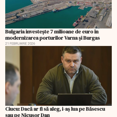
Bulgaria investește 7 milioane de euro în
modernizarea porturilor Varna și Burgas
21 FEBRUARIE 2026
Ciucu: Dacă ar fi să aleg, i-aș lua pe Băsescu
sau pe Nicușor Dan