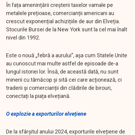
În fața amenințării creșterii taxelor vamale pe
metalele prețioase, comercianții americani au
crescut exponențial achizițiile de aur din Elveția.
Stocurile Bursei de la New York sunt la cel mai înalt
nivel din 1992.
Este o nouă „febră a aurului”, așa cum Statele Unite
au cunoscut mai multe astfel de episoade de-a
lungul istoriei lor. Însă, de această dată, nu sunt
minerii cu târnăcop și sită cei care acționează, ci
traderii și comercianții din clădirile de birouri,
conectați la piața elvețiană.
O explozie a exporturilor elvețiene
De la sfârșitul anului 2024, exporturile elvețiene de