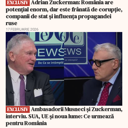
Adrian Zuckerman: România are
EXCLUSIV
potențial enorm, dar este frânată de corupție,
companii de stat și influența propagandei
ruse
17 FEBRUARIE 2026
EXCLUSIV
Ambasadorii Musneci și Zuckerman,
EXCLUSIV
interviu. SUA, UE și noua lume: Ce urmează
pentru România