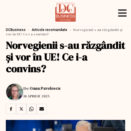
›
›
Norvegienii s-au răzgândit și
DCBusiness
Articole recomandate
vor în UE! Ce i-a convins?
Norvegienii s-au răzgândit
și vor în UE! Ce i-a
convins?
De
Oana Pavelescu
01 APRILIE 2025