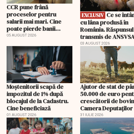
CCR pune frână
proceselor pentru
Ce se întâmplă
EXCLUSIV
salarii mai mari. Cine
cu lâna produsă în
poate pierde banii
România. Răspunsul
ceruți statului
transmis de ANSVS
05 AUGUST 2026
03 AUGUST 2026
Moștenitorii scapă de
Ajutor de stat de pâ
impozitul de 1% după
50.000 de euro pen
blocajul de la Cadastru.
crescătorii de bovin
Cine beneficiază
Camera Deputaților
aprobat schema
01 AUGUST 2026
31 IULIE 2026