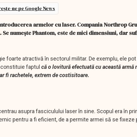
ește-ne pe Google News
u introducerea armelor cu laser. Compania Northrop G
ă. Se numește Phantom, este de mici dimensiuni, dar suf
e foarte atractivă în sectorul militar. De exemplu, ele pot 
 constituie faptul
că o lovitură efectuată cu această armă
r fi rachetele, extrem de costisitoare.
trau asupra fasciculului laser în sine. Scopul era în pri
rnic pentru a fi eficient, de a permite armei să se fixeze 