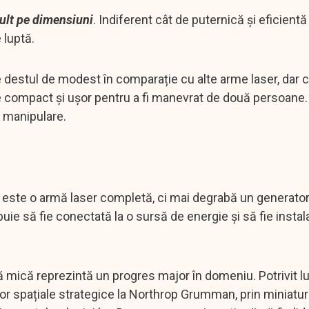
lt pe dimensiuni
. Indiferent cât de puternică și eficientă
e luptă.
 destul de modest în comparație cu alte arme laser, dar 
de compact și ușor pentru a fi manevrat de două persoane.
a manipulare.
ste o armă laser completă, ci mai degrabă un generator 
ie să fie conectată la o sursă de energie și să fie instal
ă mică reprezintă un progres major în domeniu. Potrivit l
lor spațiale strategice la Northrop Grumman, prin miniatu