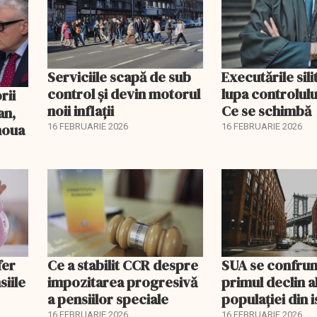
Serviciile scapă de sub
Executările sili
control și devin motorul
lupa controlului
noii inflații
Ce se schimbă
an,
 noua
16 FEBRUARIE 2026
16 FEBRUARIE 2026
fer
Ce a stabilit CCR despre
SUA se confrun
siile
impozitarea progresivă
primul declin a
a pensiilor speciale
populației din i
16 FEBRUARIE 2026
16 FEBRUARIE 2026