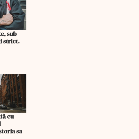
te, sub
 strict.
tă cu
l
storia sa