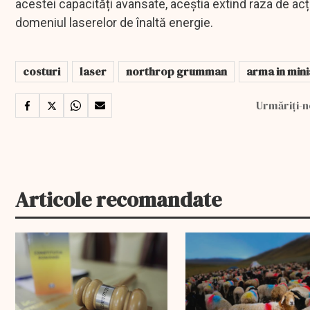
acestei capacități avansate, aceștia extind raza de acți
domeniul laserelor de înaltă energie.
costuri
laser
northrop grumman
arma in min
Urmăriți-n
Articole recomandate
EXCLUSIV