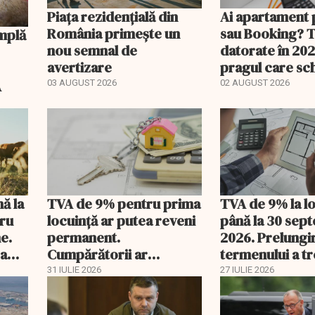
Piața rezidențială din
Ai apartament 
România primește un
sau Booking? 
nou semnal de
datorate în 202
avertizare
pragul care s
regimul fiscal
A
03 AUGUST 2026
02 AUGUST 2026
nă la
TVA de 9% pentru prima
TVA de 9% la l
tru
locuință ar putea reveni
până la 30 sep
e.
permanent.
2026. Prelungi
 a
Cumpărătorii ar
termenului a t
economisi zeci de mii de
comisia din Pa
31 IULIE 2026
27 IULIE 2026
lei