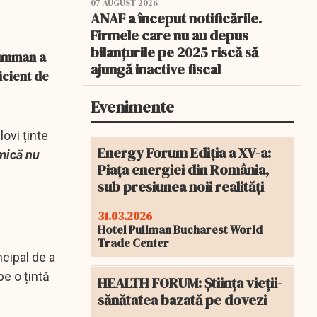
07 AUGUST 2026
ANAF a început notificările.
Firmele care nu au depus
bilanțurile pe 2025 riscă să
rumman a
ajungă inactive fiscal
icient de
Evenimente
lovi ținte
Energy Forum Ediția a XV-a:
 mică nu
Piața energiei din România,
sub presiunea noii realități
31.03.2026
Hotel Pullman Bucharest World
Trade Center
ncipal de a
pe o țintă
HEALTH FORUM: Știința vieții-
sănătatea bazată pe dovezi