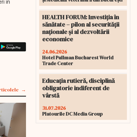
ri în
HEALTH FORUM: Investiția în
sănătate – pilon al securității
naționale și al dezvoltării
economice
24.06.2026
Hotel Pullman Bucharest World
Trade Center
Educația rutieră, disciplină
obligatorie indiferent de
rticolele
vârstă
31.07.2026
Platourile DC Media Group