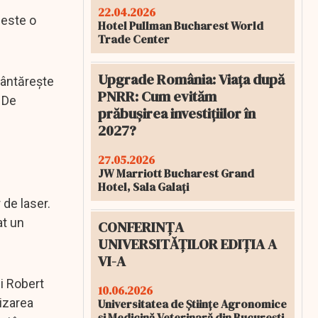
22.04.2026
 este o
Hotel Pullman Bucharest World
Trade Center
Upgrade România: Viața după
cântărește
PNRR: Cum evităm
 De
prăbușirea investițiilor în
2027?
27.05.2026
JW Marriott Bucharest Grand
Hotel, Sala Galați
de laser.
at un
CONFERINȚA
UNIVERSITĂȚILOR EDIȚIA A
VI-A
ui Robert
10.06.2026
rizarea
Universitatea de Științe Agronomice
și Medicină Veterinară din București