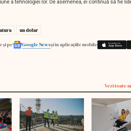
une a tehnologiei lor. De asemenea, ei continuă să fie lide
iatura
un dolar
Google News
e și pe
și în aplicațiile mobile
Vezi toate a