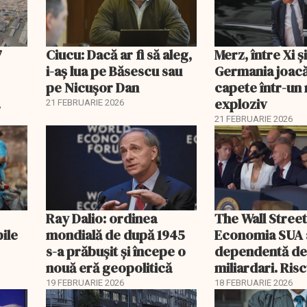
7
Ciucu: Dacă ar fi să aleg,
Merz, între Xi 
i-aș lua pe Băsescu sau
Germania joacă
pe Nicușor Dan
capete într-u
exploziv
21 FEBRUARIE 2026
21 FEBRUARIE 2026
Ray Dalio: ordinea
The Wall Street
bile
mondială de după 1945
Economia SUA 
s-a prăbușit și începe o
dependentă d
nouă eră geopolitică
miliardari. Ris
pentru burse ș
19 FEBRUARIE 2026
18 FEBRUARIE 2026