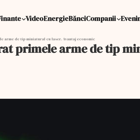
Finante
Video
Energie
Bănci
Companii
Eveni
e arme de tip miniatural cu laser. Avantaj economic
t primele arme de tip mini