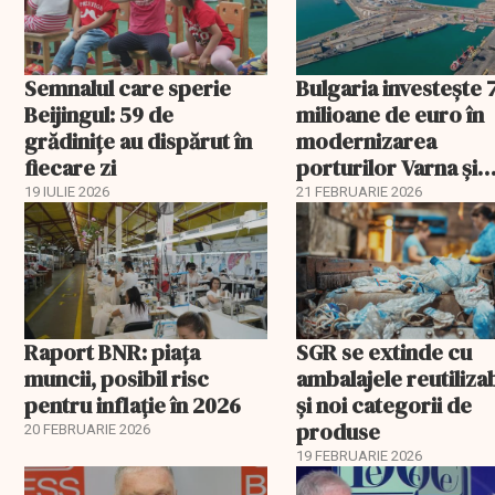
Semnalul care sperie
Bulgaria investește 
Beijingul: 59 de
milioane de euro în
grădinițe au dispărut în
modernizarea
fiecare zi
porturilor Varna și
Burgas
19 IULIE 2026
21 FEBRUARIE 2026
Raport BNR: piața
SGR se extinde cu
muncii, posibil risc
ambalajele reutiliza
pentru inflație în 2026
și noi categorii de
produse
20 FEBRUARIE 2026
19 FEBRUARIE 2026
EXCLUSIV
EXCLUSIV