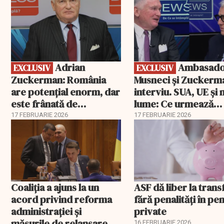
Adrian
Ambasadorii
EXCLUSIV
EXCLUSIV
Zuckerman: România
Musneci și Zuckerm
are potențial enorm, dar
interviu. SUA, UE și
este frânată de
lume: Ce urmează
corupție, companii de
pentru România
17 FEBRUARIE 2026
17 FEBRUARIE 2026
stat și influența
propagandei ruse
Coaliția a ajuns la un
ASF dă liber la trans
acord privind reforma
fără penalități în pen
administrației și
private
măsurile de relansare
16 FEBRUARIE 2026