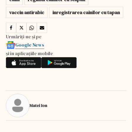
vaccin antirabic
inregistrarea cainilor cu tapan
Urmăriți-ne și pe
Google News
și în aplicațiile mobile
Matei Ion