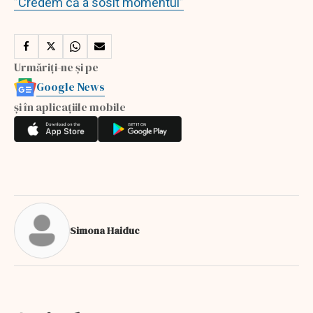
”Credem că a sosit momentul”
Urmăriți-ne și pe
Google News
și în aplicațiile mobile
Simona Haiduc