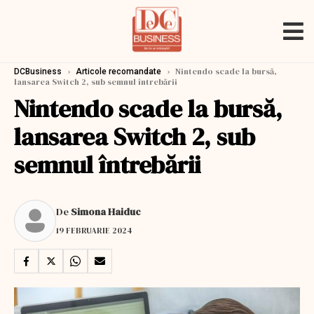
›
›
Nintendo scade la bursă,
DCBusiness
Articole recomandate
lansarea Switch 2, sub semnul întrebării
Nintendo scade la bursă,
lansarea Switch 2, sub
semnul întrebării
De
Simona Haiduc
19 FEBRUARIE 2024