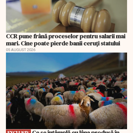
CCR pune frână proceselor pentru salarii mai
mari. Cine poate pierde banii ceruți statului
05 AUGUST 2026
EXCLUSIV
Ce se întâmplă cu lâna produsă în
EXCLUSIV