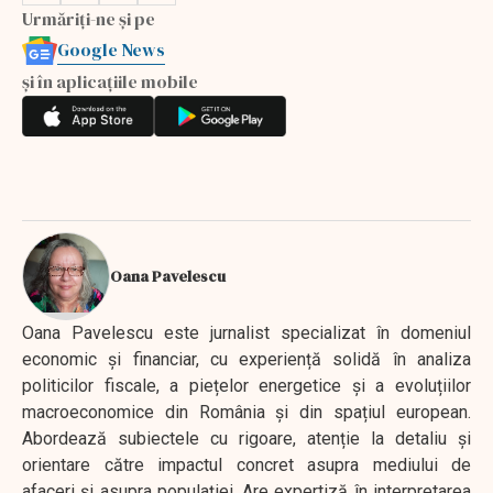
Urmăriți-ne și pe
Google News
și în aplicațiile mobile
Oana Pavelescu
Oana Pavelescu este jurnalist specializat în domeniul
economic și financiar, cu experiență solidă în analiza
politicilor fiscale, a piețelor energetice și a evoluțiilor
macroeconomice din România și din spațiul european.
Abordează subiectele cu rigoare, atenție la detaliu și
orientare către impactul concret asupra mediului de
afaceri și asupra populației. Are expertiză în interpretarea