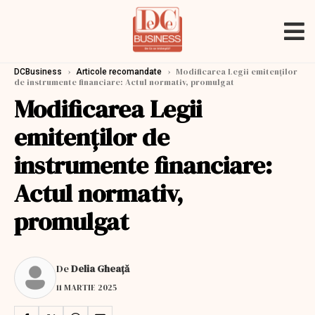
›
›
Modificarea Legii emitenților
DCBusiness
Articole recomandate
de instrumente financiare: Actul normativ, promulgat
Modificarea Legii
emitenților de
instrumente financiare:
Actul normativ,
promulgat
De
Delia Gheață
11 MARTIE 2025