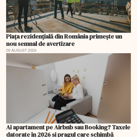
Piața rezidențială din România primește un
nou semnal de avertizare
03 AUGUST 2026
Ai apartament pe Airbnb sau Booking? Taxele
datorate în 2026 și pragul care schimbă