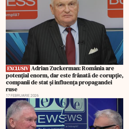
Adrian Zuckerman: România are
EXCLUSIV
potențial enorm, dar este frânată de corupție,
companii de stat și influența propagandei
ruse
17 FEBRUARIE 2026
EXCLUSIV