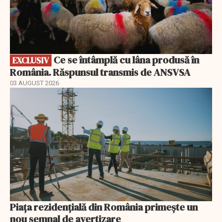
Ce se întâmplă cu lâna produsă în
EXCLUSIV
România. Răspunsul transmis de ANSVSA
03 AUGUST 2026
Piața rezidențială din România primește un
nou semnal de avertizare