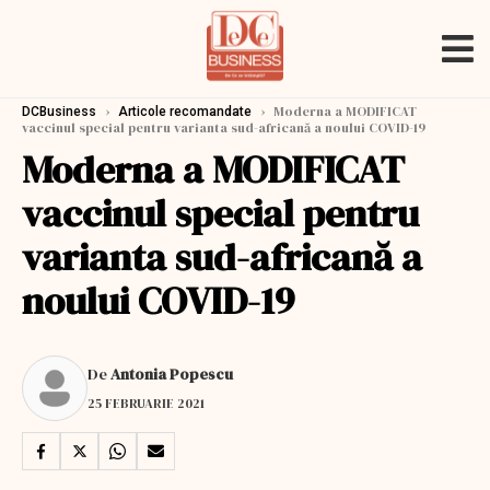
›
›
Moderna a MODIFICAT
DCBusiness
Articole recomandate
vaccinul special pentru varianta sud-africană a noului COVID-19
Moderna a MODIFICAT
vaccinul special pentru
varianta sud-africană a
noului COVID-19
De
Antonia Popescu
25 FEBRUARIE 2021