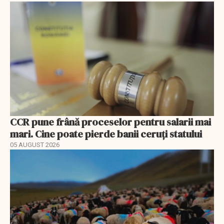
CCR pune frână proceselor pentru salarii mai
mari. Cine poate pierde banii ceruți statului
05 AUGUST 2026
EXCLUSIV