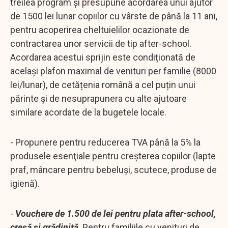
treilea program și presupune acordarea unui ajutor
de 1500 lei lunar copiilor cu vârste de până la 11 ani,
pentru acoperirea cheltuielilor ocazionate de
contractarea unor servicii de tip after-school.
Acordarea acestui sprijin este condiționată de
același plafon maximal de venituri per familie (8000
lei/lunar), de cetățenia română a cel puțin unui
părinte și de nesuprapunera cu alte ajutoare
similare acordate de la bugetele locale.
- Propunere pentru reducerea TVA până la 5% la
produsele esenţiale pentru creşterea copiilor (lapte
praf, mâncare pentru bebeluşi, scutece, produse de
igienă).
-
Vouchere de 1.500 de lei pentru plata after-school,
creşă şi grădiniţă
. Pentru familiile cu venituri de