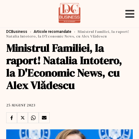
›
›
Ministrul Familiei, la raport!
DCBusiness
Articole recomandate
Natalia Intotero, la D'Economic News, cu Alex Vlădescu
Ministrul Familiei, la
raport! Natalia Intotero,
la D'Economic News, cu
Alex Vlădescu
25 AUGUST 2023