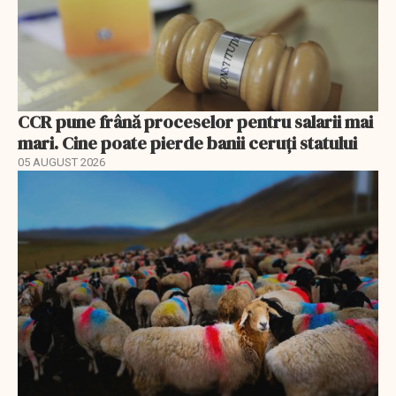
CCR pune frână proceselor pentru salarii mai
mari. Cine poate pierde banii ceruți statului
05 AUGUST 2026
EXCLUSIV