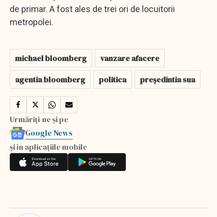
de primar. A fost ales de trei ori de locuitorii
metropolei.
michael bloomberg
vanzare afacere
agentia bloomberg
politica
președintia sua
Urmăriți-ne și pe
Google News
și în aplicațiile mobile