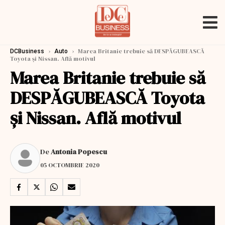
›
›
Marea Britanie trebuie să DESPĂGUBEASCĂ
DCBusiness
Auto
Toyota și Nissan. Află motivul
Marea Britanie trebuie să
DESPĂGUBEASCĂ Toyota
și Nissan. Află motivul
De
Antonia Popescu
05 OCTOMBRIE 2020