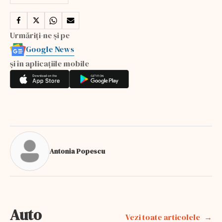
Urmăriți-ne și pe
Google News
și în aplicațiile mobile
Antonia Popescu
Auto
Vezi toate articolele