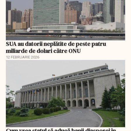
SUA au datorii neplătite de peste patru
miliarde de dolari către ONU
12 FEBRUARIE 2026
Cum vrea statul să aducă banii diasporei în