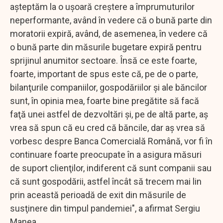
aşteptăm la o uşoară creştere a împrumuturilor
neperformante, având în vedere că o bună parte din
moratorii expiră, având, de asemenea, în vedere că
o bună parte din măsurile bugetare expiră pentru
sprijinul anumitor sectoare. Însă ce este foarte,
foarte, important de spus este că, pe de o parte,
bilanţurile companiilor, gospodăriilor şi ale băncilor
sunt, în opinia mea, foarte bine pregătite să facă
faţă unei astfel de dezvoltări şi, pe de altă parte, aş
vrea să spun că eu cred că băncile, dar aş vrea să
vorbesc despre Banca Comercială Română, vor fi în
continuare foarte preocupate în a asigura măsuri
de suport clienţilor, indiferent că sunt companii sau
că sunt gospodării, astfel încât să trecem mai lin
prin această perioadă de exit din măsurile de
susţinere din timpul pandemiei", a afirmat Sergiu
Manea.