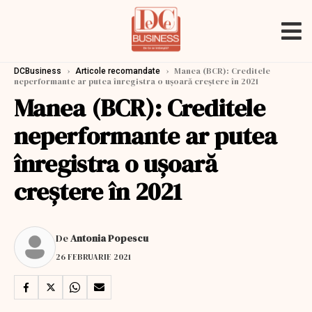
›
›
Manea (BCR): Creditele
DCBusiness
Articole recomandate
neperformante ar putea înregistra o uşoară creştere în 2021
Manea (BCR): Creditele
neperformante ar putea
înregistra o uşoară
creştere în 2021
De
Antonia Popescu
26 FEBRUARIE 2021