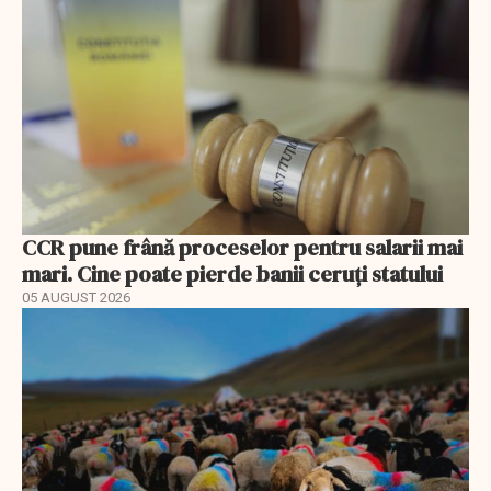
CCR pune frână proceselor pentru salarii mai
mari. Cine poate pierde banii ceruți statului
05 AUGUST 2026
EXCLUSIV