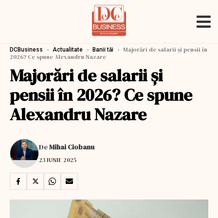
›
›
›
Majorări de salarii şi pensii în
DCBusiness
Actualitate
Banii tăi
2026? Ce spune Alexandru Nazare
Majorări de salarii şi
pensii în 2026? Ce spune
Alexandru Nazare
De
Mihai Ciobanu
23 IUNIE 2025