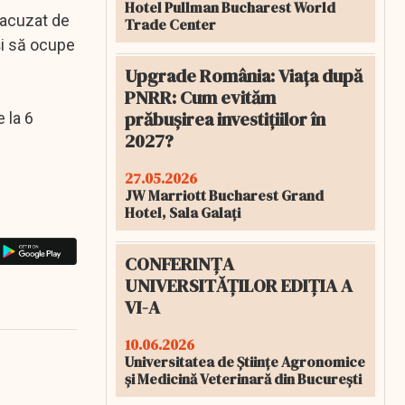
Hotel Pullman Bucharest World
 acuzat de
Trade Center
 şi să ocupe
Upgrade România: Viața după
PNRR: Cum evităm
prăbușirea investițiilor în
 la 6
2027?
27.05.2026
JW Marriott Bucharest Grand
Hotel, Sala Galați
CONFERINȚA
UNIVERSITĂȚILOR EDIȚIA A
VI-A
10.06.2026
Universitatea de Științe Agronomice
și Medicină Veterinară din București