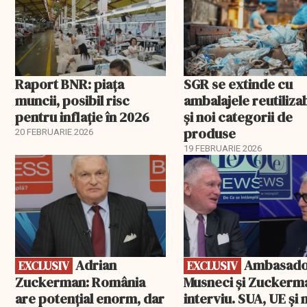
Raport BNR: piața
SGR se extinde cu
muncii, posibil risc
ambalajele reutiliza
pentru inflație în 2026
și noi categorii de
produse
20 FEBRUARIE 2026
19 FEBRUARIE 2026
EXCLUSIV
EXCLUSIV
Adrian
Ambasadorii
EXCLUSIV
EXCLUSIV
Zuckerman: România
Musneci și Zuckerm
are potențial enorm, dar
interviu. SUA, UE și