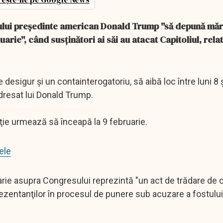
tului preşedinte american Donald Trump ''să depună măr
nuarie'', când susţinători ai săi au atacat Capitoliul, rel
igur şi un containterogatoriu, să aibă loc între luni 8 ş
dresat lui Donald Trump.
cţie urmează să înceapă la 9 februarie.
ele
nuarie asupra Congresului reprezintă "un act de trădare de
ezentanţilor în procesul de punere sub acuzare a fostului