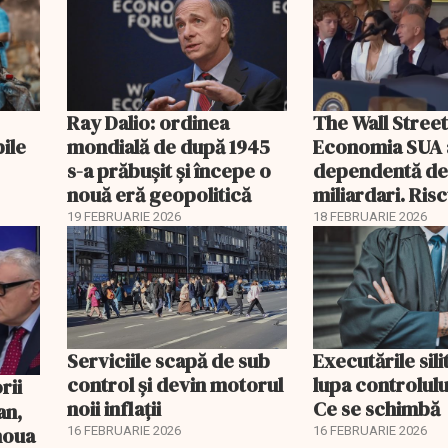
Ray Dalio: ordinea
The Wall Street
bile
mondială de după 1945
Economia SUA 
s-a prăbușit și începe o
dependentă d
nouă eră geopolitică
miliardari. Ris
pentru burse ș
19 FEBRUARIE 2026
18 FEBRUARIE 2026
Serviciile scapă de sub
Executările sili
control și devin motorul
lupa controlului
noii inflații
Ce se schimbă
an,
 noua
16 FEBRUARIE 2026
16 FEBRUARIE 2026