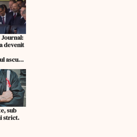
 Journal:
a devenit
e
cul ascuns
i consum
te, sub
 strict.