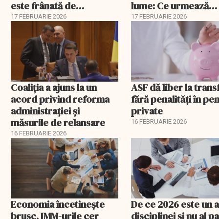
este frânată de
lume: Ce urmează
corupție, companii de
pentru România
17 FEBRUARIE 2026
17 FEBRUARIE 2026
stat și influența
propagandei ruse
Coaliția a ajuns la un
ASF dă liber la trans
acord privind reforma
fără penalități în pen
administrației și
private
măsurile de relansare
16 FEBRUARIE 2026
16 FEBRUARIE 2026
Economia încetinește
De ce 2026 este un a
brusc, IMM-urile cer
disciplinei și nu al pa