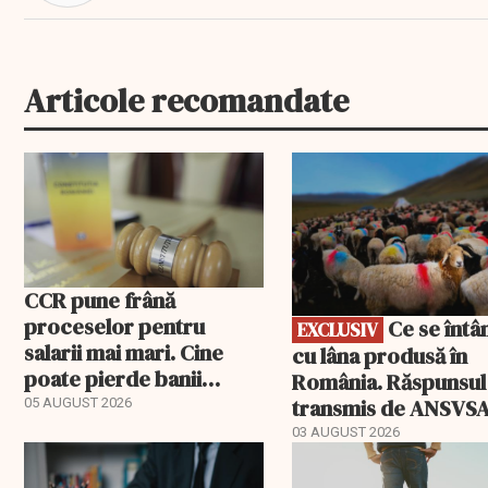
Articole recomandate
EXCLUSIV
CCR pune frână
proceselor pentru
Ce se întâmplă
EXCLUSIV
salarii mai mari. Cine
cu lâna produsă în
poate pierde banii
România. Răspunsul
ceruți statului
transmis de ANSVS
05 AUGUST 2026
03 AUGUST 2026