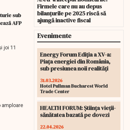
Firmele care nu au depus
bilanțurile pe 2025 riscă să
turie sub
ajungă inactive fiscal
atează AFP
Evenimente
i joi 11
Energy Forum Ediția a XV-a:
Piața energiei din România,
sub presiunea noii realități
31.03.2026
Hotel Pullman Bucharest World
Trade Center
 o amploare
HEALTH FORUM: Știința vieții-
sănătatea bazată pe dovezi
22.04.2026