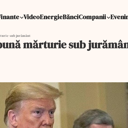
Finante
Video
Energie
Bănci
Companii
Eveni
turie sub jurământ
epună mărturie sub jurămâ