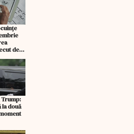
ocuințe
tembrie
rea
recut de
rlament
și Trump:
 la două
n moment