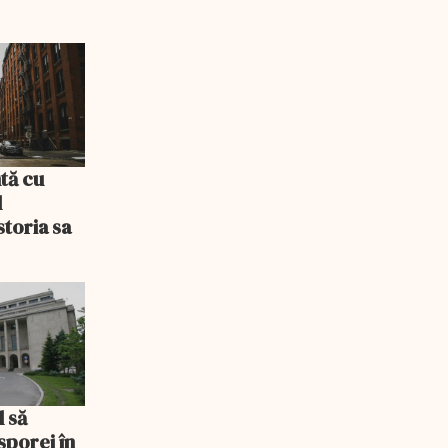
tă cu
l
storia sa
l să
sporei în