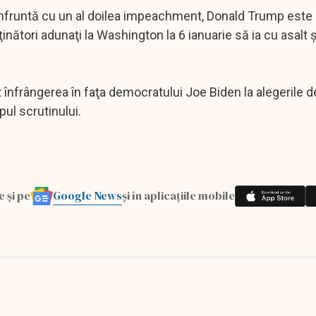
onfruntă cu un al doilea impeachment, Donald Trump este
sţinători adunaţi la Washington la 6 ianuarie să ia cu asalt
 înfrângerea în faţa democratului Joe Biden la alegerile de
ul scrutinului.
Google News
e și pe
și în aplicațiile mobile