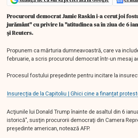
Procurorul democrat Jamie Raskin i-a cerut joi fos
jurământ'' cu privire la ''atitudinea sa în ziua de 6 ia
şi Reuters.
Propunem ca mărturia dumneavoastră, care va include des
februarie, a scris procurorul democrat într-un mesaj a
Procesul fostului preşedinte pentru incitare la insure
Insurecția de la Capitoliu | Ghici cine a finanțat protest
Acţiunile lui Donald Trump înainte de asaltul din 6 ia
istorică", susţin procurorii democraţi din Camera Repr
preşedinte american, notează AFP.