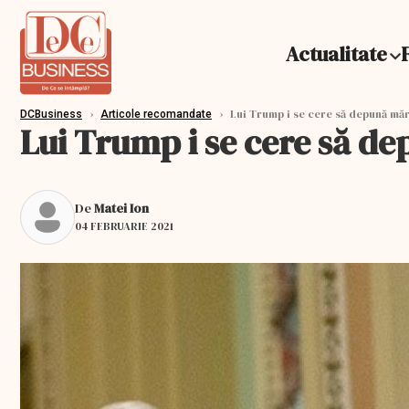
Actualitate
›
›
Lui Trump i se cere să depună măr
DCBusiness
Articole recomandate
Lui Trump i se cere să d
De
Matei Ion
04 FEBRUARIE 2021