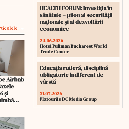
HEALTH FORUM: Investiția în
sănătate – pilon al securității
naționale și al dezvoltării
economice
rticolele
24.06.2026
Hotel Pullman Bucharest World
Trade Center
Educația rutieră, disciplină
obligatorie indiferent de
pe Airbnb
vârstă
Taxele
6 și
31.07.2026
Platourile DC Media Group
chimbă