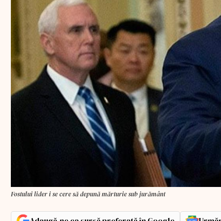
Fostului lider i se cere să depună mărturie sub jurământ
Adaugă-ne ca sursă preferată în Google
Urmăr