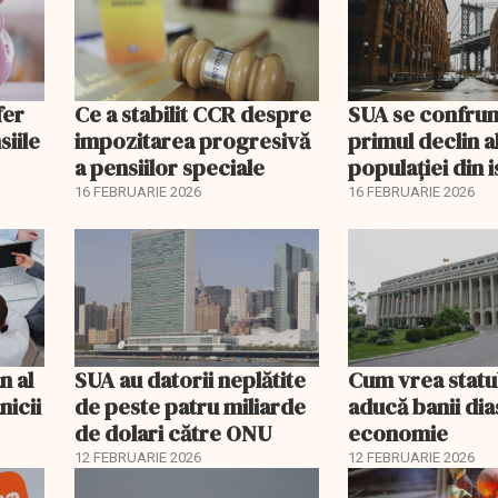
fer
Ce a stabilit CCR despre
SUA se confrun
siile
impozitarea progresivă
primul declin a
a pensiilor speciale
populației din i
16 FEBRUARIE 2026
16 FEBRUARIE 2026
n al
SUA au datorii neplătite
Cum vrea statu
nicii
de peste patru miliarde
aducă banii dia
de dolari către ONU
economie
12 FEBRUARIE 2026
12 FEBRUARIE 2026