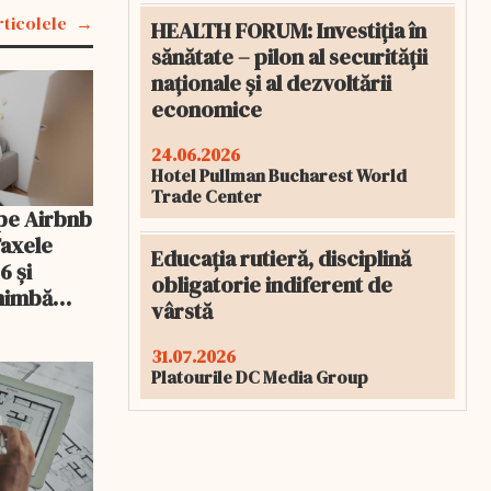
rticolele
HEALTH FORUM: Investiția în
sănătate – pilon al securității
naționale și al dezvoltării
economice
24.06.2026
Hotel Pullman Bucharest World
Trade Center
pe Airbnb
Taxele
Educația rutieră, disciplină
6 și
obligatorie indiferent de
chimbă
vârstă
31.07.2026
Platourile DC Media Group