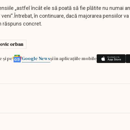
siile „astfel încât ele să poată să fie plătite nu numai an
vor veni”.Întrebat, în continuare, dacă majorarea pensiilor va
 un răspuns concret.
dovic orban
Google News
e și pe
și în aplicațiile mobile