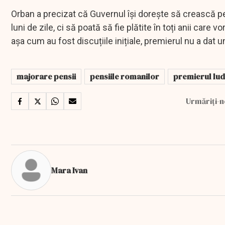
Orban a precizat că Guvernul își dorește să crească pen
luni de zile, ci să poată să fie plătite în toți anii care 
așa cum au fost discuțiile inițiale, premierul nu a dat
majorare pensii
pensiile romanilor
premierul lu
Urmăriți-n
Mara Ivan