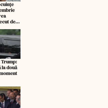
ocuințe
tembrie
rea
recut de
rlament
și Trump:
 la două
n moment