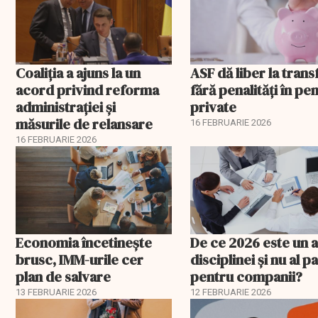
propagandei ruse
Coaliția a ajuns la un
ASF dă liber la trans
acord privind reforma
fără penalități în pen
administrației și
private
măsurile de relansare
16 FEBRUARIE 2026
16 FEBRUARIE 2026
Economia încetinește
De ce 2026 este un a
brusc, IMM-urile cer
disciplinei și nu al pa
plan de salvare
pentru companii?
13 FEBRUARIE 2026
12 FEBRUARIE 2026