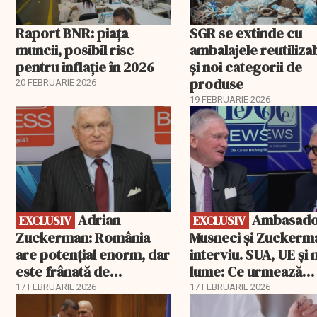
Raport BNR: piața
SGR se extinde cu
muncii, posibil risc
ambalajele reutiliza
pentru inflație în 2026
și noi categorii de
produse
20 FEBRUARIE 2026
19 FEBRUARIE 2026
EXCLUSIV
EXCLUSIV
Adrian
Ambasadorii
EXCLUSIV
EXCLUSIV
Zuckerman: România
Musneci și Zuckerm
are potențial enorm, dar
interviu. SUA, UE și
este frânată de
lume: Ce urmează
corupție, companii de
pentru România
17 FEBRUARIE 2026
17 FEBRUARIE 2026
stat și influența