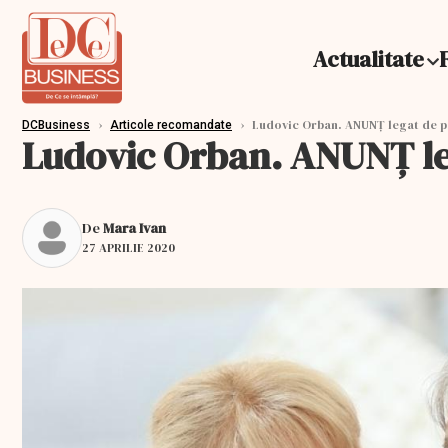
Actualitate
›
›
Ludovic Orban. ANUNȚ legat de pe
DCBusiness
Articole recomandate
Ludovic Orban. ANUNȚ leg
De
Mara Ivan
27 APRILIE 2020