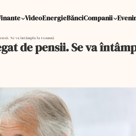
Finante
Video
Energie
Bănci
Companii
Eveni
nsii. Se va întâmpla la toamnă
at de pensii. Se va întâm