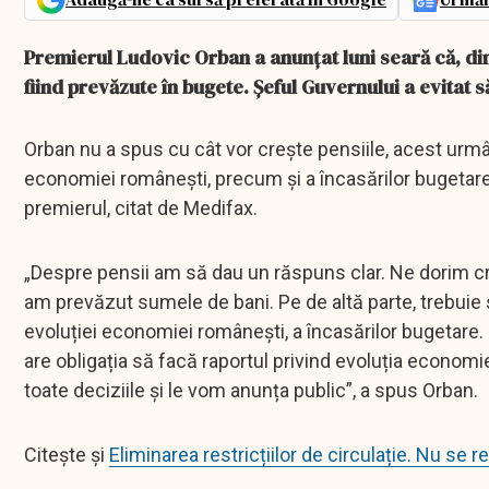
Premierul Ludovic Orban a anunțat luni seară că, din
fiind prevăzute în bugete. Șeful Guvernului a evitat s
Orban nu a spus cu cât vor crește pensiile, acest urmând
economiei românești, precum și a încasărilor bugetare
premierul, citat de Medifax.
„Despre pensii am să dau un răspuns clar. Ne dorim cre
am prevăzut sumele de bani. Pe de altă parte, trebuie
evoluției economiei românești, a încasărilor bugetare.
are obligația să facă raportul privind evoluția economi
toate deciziile și le vom anunța public”, a spus Orban.
Citește și
Eliminarea restricțiilor de circulație. Nu se r