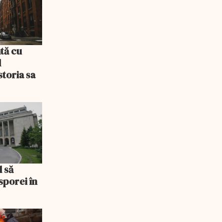
tă cu
l
storia sa
l să
sporei în