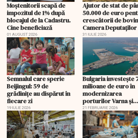
Moștenitorii scapă de
Ajutor de stat de pâ
impozitul de 1% după
50.000 de euro pen
blocajul de la Cadastru.
crescătorii de bovin
Cine beneficiază
Camera Deputaților
aprobat schema
01 AUGUST 2026
31 IULIE 2026
Semnalul care sperie
Bulgaria investește 
Beijingul: 59 de
milioane de euro în
grădinițe au dispărut în
modernizarea
fiecare zi
porturilor Varna și
Burgas
19 IULIE 2026
21 FEBRUARIE 2026