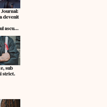
 Journal:
a devenit
e
cul ascuns
i consum
te, sub
 strict.