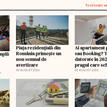
Vezi toate a
Piața rezidențială din
Ai apartament 
România primește un
sau Booking? 
nou semnal de
datorate în 202
avertizare
pragul care s
regimul fiscal
A
03 AUGUST 2026
02 AUGUST 2026