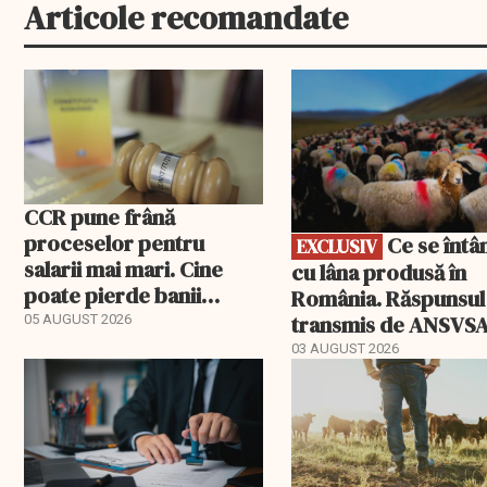
Articole recomandate
EXCLUSIV
CCR pune frână
proceselor pentru
Ce se întâmplă
EXCLUSIV
salarii mai mari. Cine
cu lâna produsă în
poate pierde banii
România. Răspunsul
ceruți statului
transmis de ANSVS
05 AUGUST 2026
03 AUGUST 2026