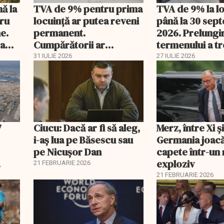
nă la
TVA de 9% pentru prima
TVA de 9% la l
tru
locuință ar putea reveni
până la 30 sep
e.
permanent.
2026. Prelungi
 a
Cumpărătorii ar
termenului a t
economisi zeci de mii de
comisia din Pa
31 IULIE 2026
27 IULIE 2026
lei
7
Ciucu: Dacă ar fi să aleg,
Merz, între Xi 
i-aș lua pe Băsescu sau
Germania joacă
pe Nicușor Dan
capete într-u
exploziv
21 FEBRUARIE 2026
21 FEBRUARIE 2026