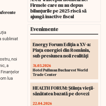
Firmele care nu au depus
bilanțurile pe 2025 riscă să
 aferente
ajungă inactive fiscal
Evenimente
uția
 subliniat
Energy Forum Ediția a XV-a:
Piața energiei din România,
sub presiunea noii realități
ostru, noi
31.03.2026
ic, a
Hotel Pullman Bucharest World
 Finanțelor
Trade Center
vom lua
HEALTH FORUM: Știința vieții-
sănătatea bazată pe dovezi
22.04.2026