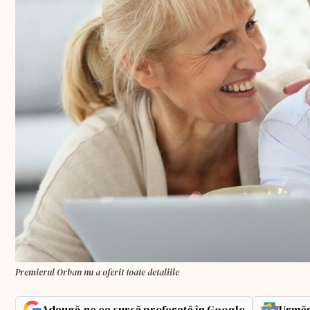
Premierul Orban nu a oferit toate detaliile
Adaugă-ne ca sursă preferată în Google
Urmăr