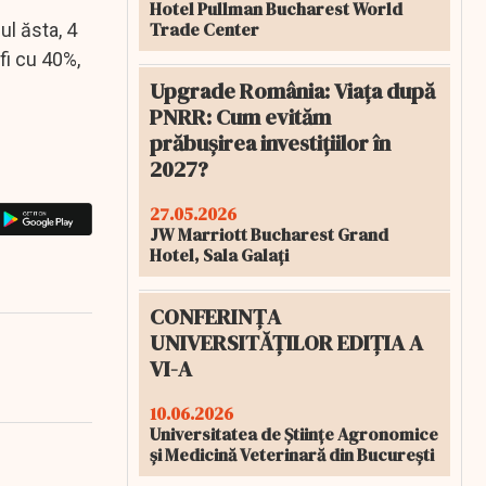
Hotel Pullman Bucharest World
Trade Center
ul ăsta, 4
 fi cu 40%,
Upgrade România: Viața după
PNRR: Cum evităm
prăbușirea investițiilor în
2027?
27.05.2026
JW Marriott Bucharest Grand
Hotel, Sala Galați
CONFERINȚA
UNIVERSITĂȚILOR EDIȚIA A
VI-A
10.06.2026
Universitatea de Științe Agronomice
și Medicină Veterinară din București