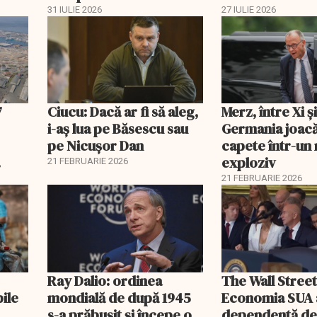
economisi zeci de mii de
comisia din Pa
31 IULIE 2026
27 IULIE 2026
lei
7
Ciucu: Dacă ar fi să aleg,
Merz, între Xi 
i-aș lua pe Băsescu sau
Germania joacă
pe Nicușor Dan
capete într-u
exploziv
21 FEBRUARIE 2026
21 FEBRUARIE 2026
Ray Dalio: ordinea
The Wall Street
bile
mondială de după 1945
Economia SUA 
s-a prăbușit și începe o
dependentă d