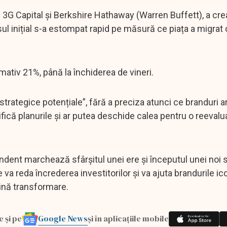
e 3G Capital și Berkshire Hathaway (Warren Buffett), a cre
ul inițial s-a estompat rapid pe măsură ce piața a migrat 
mativ 21%, până la închiderea de vineri.
strategice potențiale”, fără a preciza atunci ce branduri ar
fică planurile și ar putea deschide calea pentru o reevalu
dent marchează sfârșitul unei ere și începutul unei noi s
 reda încrederea investitorilor și va ajuta brandurile ico
lină transformare.
Google News
e și pe
și în aplicațiile mobile