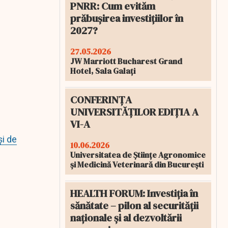
PNRR: Cum evităm
prăbușirea investițiilor în
2027?
27.05.2026
JW Marriott Bucharest Grand
Hotel, Sala Galați
CONFERINȚA
UNIVERSITĂȚILOR EDIȚIA A
VI-A
și de
10.06.2026
Universitatea de Științe Agronomice
și Medicină Veterinară din București
HEALTH FORUM: Investiția în
sănătate – pilon al securității
naționale și al dezvoltării