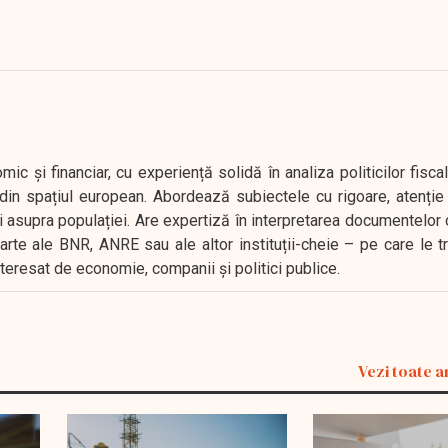
 și financiar, cu experiență solidă în analiza politicilor fiscal
in spațiul european. Abordează subiectele cu rigoare, atenție l
i asupra populației. Are expertiză în interpretarea documentelor 
oarte ale BNR, ANRE sau ale altor instituții-cheie – pe care le 
interesat de economie, companii și politici publice.
Vezi toate a