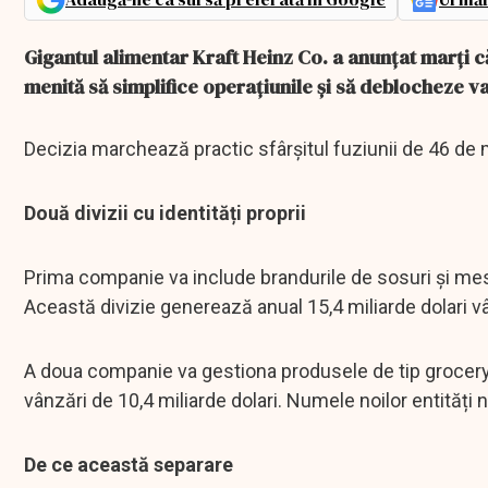
Gigantul alimentar Kraft Heinz Co. a anunțat marți c
menită să simplifice operațiunile și să deblocheze v
Decizia marchează practic sfârșitul fuziunii de 46 de 
Două divizii cu identități proprii
Prima companie va include brandurile de sosuri și me
Această divizie generează anual 15,4 miliarde dolari v
A doua companie va gestiona produsele de tip grocery
vânzări de 10,4 miliarde dolari. Numele noilor entități n
De ce această separare