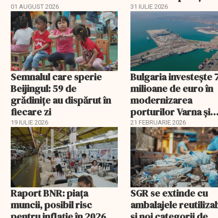
aprobat schema
01 AUGUST 2026
31 IULIE 2026
Semnalul care sperie
Bulgaria investește 
Beijingul: 59 de
milioane de euro în
grădinițe au dispărut în
modernizarea
fiecare zi
porturilor Varna și
Burgas
19 IULIE 2026
21 FEBRUARIE 2026
Raport BNR: piața
SGR se extinde cu
muncii, posibil risc
ambalajele reutiliza
pentru inflație în 2026
și noi categorii de