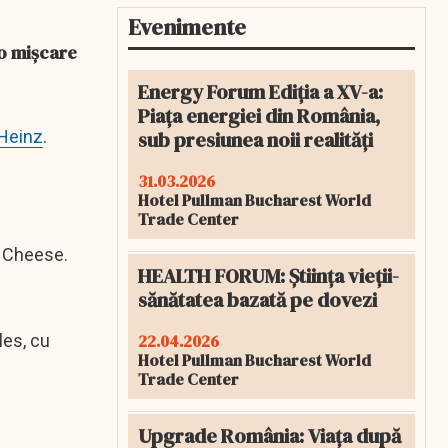
Evenimente
-o mișcare
Energy Forum Ediția a XV-a:
Piața energiei din România,
sub presiunea noii realități
 Heinz
.
31.03.2026
Hotel Pullman Bucharest World
Trade Center
& Cheese.
HEALTH FORUM: Știința vieții-
sănătatea bazată pe dovezi
22.04.2026
les, cu
Hotel Pullman Bucharest World
Trade Center
Upgrade România: Viața după