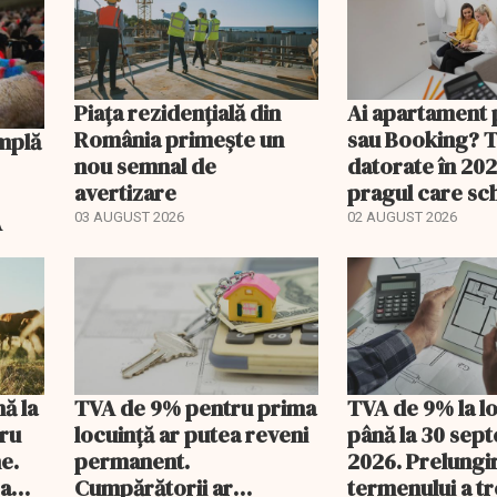
Piața rezidențială din
Ai apartament 
România primește un
sau Booking? 
nou semnal de
datorate în 202
avertizare
pragul care s
regimul fiscal
A
03 AUGUST 2026
02 AUGUST 2026
nă la
TVA de 9% pentru prima
TVA de 9% la l
tru
locuință ar putea reveni
până la 30 sep
e.
permanent.
2026. Prelungi
 a
Cumpărătorii ar
termenului a t