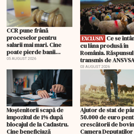
CCR pune frână
proceselor pentru
Ce se întâmplă
EXCLUSIV
salarii mai mari. Cine
cu lâna produsă în
poate pierde banii
România. Răspunsul
ceruți statului
transmis de ANSVS
05 AUGUST 2026
03 AUGUST 2026
Moștenitorii scapă de
Ajutor de stat de pâ
impozitul de 1% după
50.000 de euro pen
blocajul de la Cadastru.
crescătorii de bovin
Cine beneficiază
Camera Deputaților