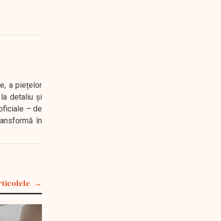
e, a piețelor
a detaliu și
oficiale – de
transformă în
rticolele