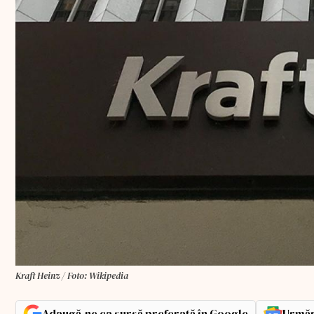
Kraft Heinz / Foto: Wikipedia
Adaugă-ne ca sursă preferată în Google
Urmăr