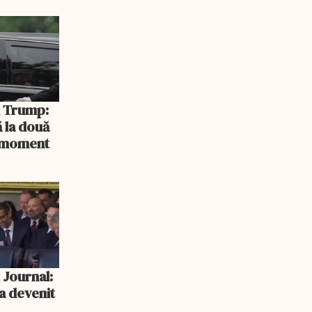
rlament
și Trump:
 la două
n moment
 Journal:
a devenit
e