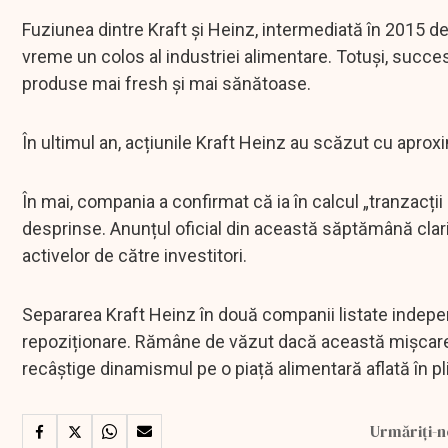
Fuziunea dintre Kraft și Heinz, intermediată în 2015 d
vreme un colos al industriei alimentare. Totuși, succes
produse mai fresh și mai sănătoase.
În ultimul an, acțiunile Kraft Heinz au scăzut cu aproxi
În mai, compania a confirmat că ia în calcul „tranzacții 
desprinse. Anunțul oficial din această săptămână clari
activelor de către investitori.
Separarea Kraft Heinz în două companii listate indepen
repoziționare. Rămâne de văzut dacă această mișcare va
recâștige dinamismul pe o piață alimentară aflată în p
Urmăriți-n