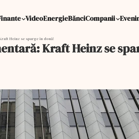
Finante
Video
Energie
Bănci
Companii
Eveni
Kraft Heinz se sparge în două!
mentară: Kraft Heinz se spa