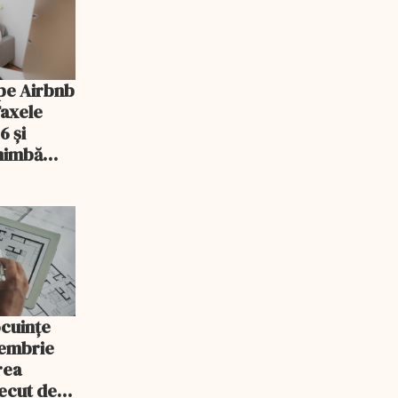
pe Airbnb
Taxele
6 și
chimbă
ocuințe
tembrie
rea
recut de