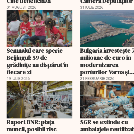
Cine beneficiază
Camera Deputaților
aprobat schema
01 AUGUST 2026
31 IULIE 2026
Semnalul care sperie
Bulgaria investește 
Beijingul: 59 de
milioane de euro în
grădinițe au dispărut în
modernizarea
fiecare zi
porturilor Varna și
Burgas
19 IULIE 2026
21 FEBRUARIE 2026
Raport BNR: piața
SGR se extinde cu
muncii, posibil risc
ambalajele reutiliza