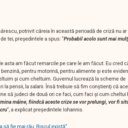
rescu, potrivit căreia în această perioadă de criză nu ar
de tei, preşedintele a spus: "
Probabil acolo sunt mai mulţi
de asta am făcut remarcile pe care le am făcut. Eu cred c
 benzină, pentru motorină, pentru alimente şi este eviden
cheltuim şi cum cheltuim. Guvernul lucrează la scheme de
 pensii, la salarii. Însă trebuie să fim conştienţi că ace
ne să judeci de două ori ce faci, cum faci şi cum cheltui ba
mina mâine, fiindcă aceste crize se vor prelungi, vor fi sit
ucru
", a explicat preşedintele Iohannis.
să fie mai rău. Riscul există”