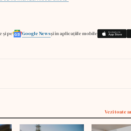
Google News
e și pe
și în aplicațiile mobile
Vezi toate a