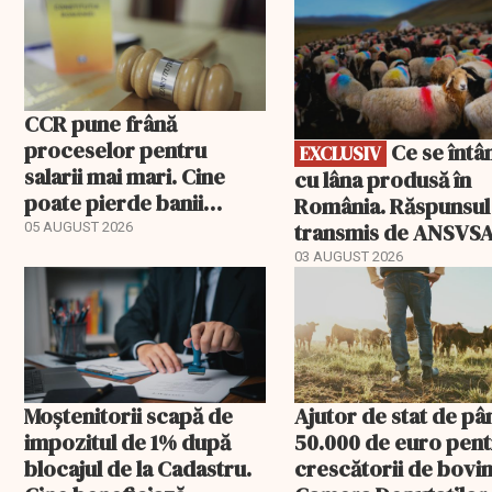
CCR pune frână
proceselor pentru
Ce se întâmplă
EXCLUSIV
salarii mai mari. Cine
cu lâna produsă în
poate pierde banii
România. Răspunsul
ceruți statului
transmis de ANSVS
05 AUGUST 2026
03 AUGUST 2026
Moștenitorii scapă de
Ajutor de stat de pâ
impozitul de 1% după
50.000 de euro pen
blocajul de la Cadastru.
crescătorii de bovin