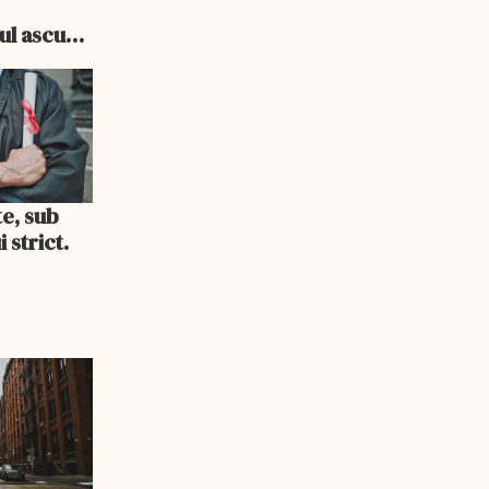
e
cul ascuns
i consum
te, sub
 strict.