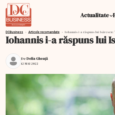
Actualitate
›
›
Iohannis i-a răspuns lui Isărescu: 
DCBusiness
Articole recomandate
Iohannis i-a răspuns lui I
De
Delia Gheață
12 MAI 2022