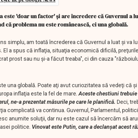
ia este 'doar un factor' şi are încredere că Guvernul a lu
nd că problema nu este românească, ci una globală.
uns simplu, am toată încrederea că Guvernul a luat şi va lu
El a spus că inflaţia, situaţia economică dificilă, preţuri
at prost sau nu şi-a făcut treaba", ci din cauza "războiulu
una globală. Poate aţi avut curiozitatea să vedeţi că şi 
uropa inflaţia este la fel de mare.
Aceste chestiuni trebuie 
erul, ne-a prezentat măsurile pe care le planifică.
Deci, tre
aţia complicată va continua. Guvernul, Parlamentul, politicie
găsesc anumite soluţii, dar nu este cazul să încercăm să a
asei politice.
Vinovat este Putin, care a declanşat acest r