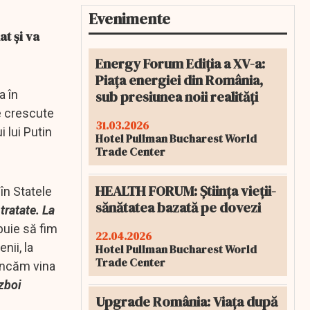
Evenimente
at şi va
Energy Forum Ediția a XV-a:
Piața energiei din România,
sub presiunea noii realități
a în
le crescute
31.03.2026
i lui Putin
Hotel Pullman Bucharest World
Trade Center
HEALTH FORUM: Știința vieții-
în Statele
sănătatea bazată pe dovezi
tratate. La
buie să fim
22.04.2026
nii, la
Hotel Pullman Bucharest World
Trade Center
runcăm vina
ăzboi
Upgrade România: Viața după