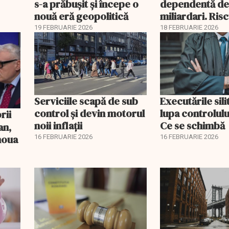
s-a prăbușit și începe o
dependentă d
nouă eră geopolitică
miliardari. Ris
pentru burse ș
19 FEBRUARIE 2026
18 FEBRUARIE 2026
Serviciile scapă de sub
Executările sili
control și devin motorul
lupa controlului
noii inflații
Ce se schimbă
an,
 noua
16 FEBRUARIE 2026
16 FEBRUARIE 2026