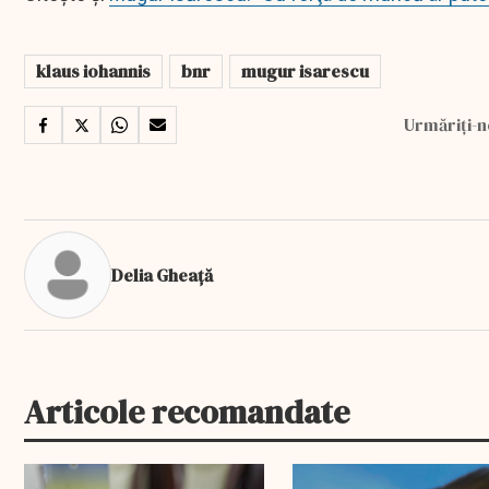
klaus iohannis
bnr
mugur isarescu
Urmăriți-n
Delia Gheață
Articole recomandate
EXCLUSIV