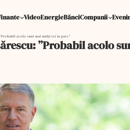
Finante
Video
Energie
Bănci
Companii
Eveni
”Probabil acolo sunt mai mulţi tei în parc”
sărescu: ”Probabil acolo su