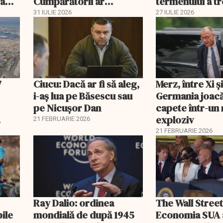
 a
Cumpărătorii ar
termenului a t
economisi zeci de mii de
comisia din Pa
31 IULIE 2026
27 IULIE 2026
lei
7
Ciucu: Dacă ar fi să aleg,
Merz, între Xi 
i-aș lua pe Băsescu sau
Germania joacă
pe Nicușor Dan
capete într-u
exploziv
21 FEBRUARIE 2026
21 FEBRUARIE 2026
Ray Dalio: ordinea
The Wall Street
bile
mondială de după 1945
Economia SUA 