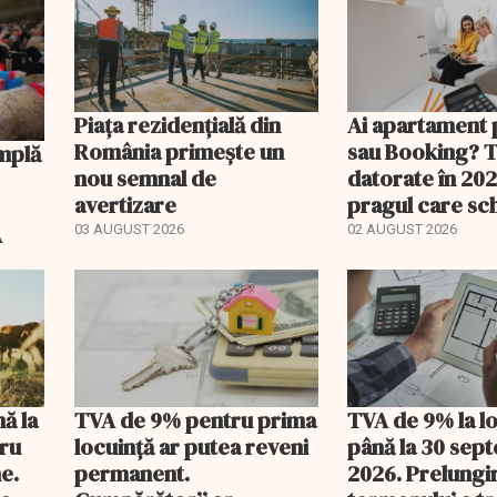
Piața rezidențială din
Ai apartament 
România primește un
sau Booking? 
nou semnal de
datorate în 202
avertizare
pragul care s
regimul fiscal
A
03 AUGUST 2026
02 AUGUST 2026
nă la
TVA de 9% pentru prima
TVA de 9% la l
tru
locuință ar putea reveni
până la 30 sep
e.
permanent.
2026. Prelungi