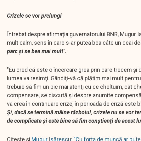
Crizele se vor prelungi
Întrebat despre afirmaţia guvernatorului BNR, Mugur Isă
mult calm, sens în care s-ar putea bea câte un ceai de 
parc şi se bea mai mult".
"Eu cred că este o încercare grea prin care trecem şi 
lumea va resimţi. Gândiţi-vă că plătim mai mult pentru
trebuie să fim un pic mai atenţi cu ce cheltuim, cât 
compensare, se discută şi despre anumite compensări la
va crea în continuare crize, în perioadă de criză este bi
Şi, dacă se termină mâine războiul, crizele nu se vor ter
de complicate şi este bine să fim conştienţi de acest l
Citește și
Mugur Isărescu: ”Cu forţa de muncă ar putea 