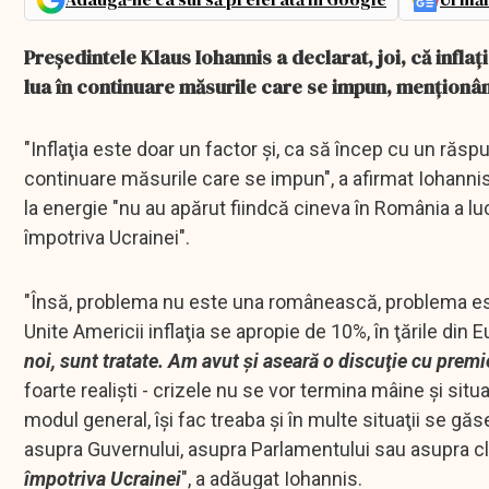
Preşedintele Klaus Iohannis a declarat, joi, că inflaţ
lua în continuare măsurile care se impun, menţionâ
"Inflaţia este doar un factor şi, ca să încep cu un răsp
continuare măsurile care se impun", a afirmat Iohannis. 
la energie "nu au apărut fiindcă cineva în România a lucr
împotriva Ucrainei".
"Însă, problema nu este una românească, problema este 
Unite Americii inflaţia se apropie de 10%, în ţările din E
noi, sunt tratate. Am avut şi aseară o discuţie cu premi
foarte realişti - crizele nu se vor termina mâine şi situ
modul general, îşi fac treaba şi în multe situaţii se 
asupra Guvernului, asupra Parlamentului sau asupra cl
împotriva Ucrainei
", a adăugat Iohannis.