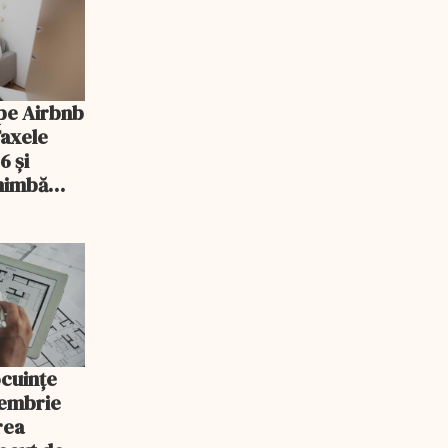
pe Airbnb
Taxele
6 și
chimbă
ocuințe
tembrie
rea