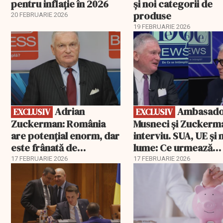
pentru inflație în 2026
și noi categorii de
produse
20 FEBRUARIE 2026
19 FEBRUARIE 2026
EXCLUSIV
EXCLUSIV
Adrian
Ambasadorii
EXCLUSIV
EXCLUSIV
Zuckerman: România
Musneci și Zuckerm
are potențial enorm, dar
interviu. SUA, UE și
este frânată de
lume: Ce urmează
corupție, companii de
pentru România
17 FEBRUARIE 2026
17 FEBRUARIE 2026
stat și influența
propagandei ruse