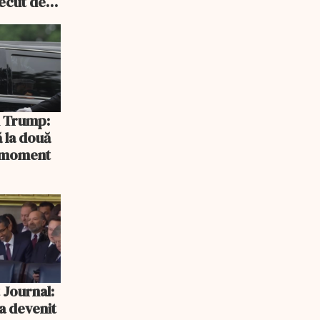
recut de
rlament
și Trump:
 la două
n moment
 Journal:
a devenit