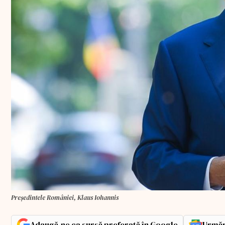
Președintele României, Klaus Iohannis
Adaugă-ne ca sursă preferată în Google
Urmăr