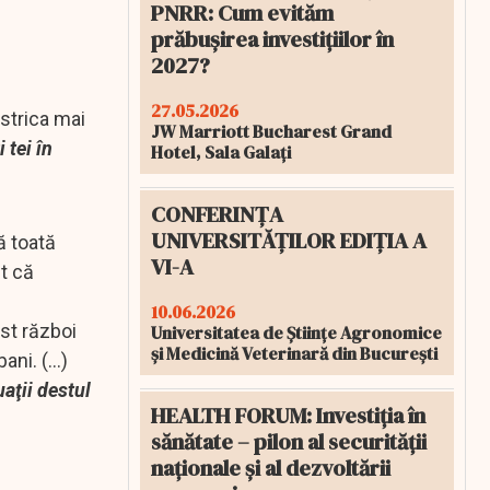
PNRR: Cum evităm
prăbușirea investițiilor în
2027?
27.05.2026
 strica mai
JW Marriott Bucharest Grand
 tei în
Hotel, Sala Galați
CONFERINȚA
UNIVERSITĂȚILOR EDIȚIA A
ă toată
VI-A
t că
10.06.2026
st război
Universitatea de Științe Agronomice
și Medicină Veterinară din București
ni. (...)
uaţii destul
HEALTH FORUM: Investiția în
sănătate – pilon al securității
naționale și al dezvoltării