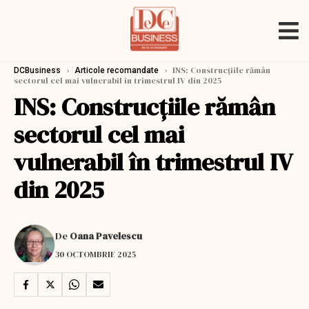
›
›
INS: Construcțiile rămân
DCBusiness
Articole recomandate
sectorul cel mai vulnerabil în trimestrul IV din 2025
INS: Construcțiile rămân
sectorul cel mai
vulnerabil în trimestrul IV
din 2025
De
Oana Pavelescu
30 OCTOMBRIE 2025