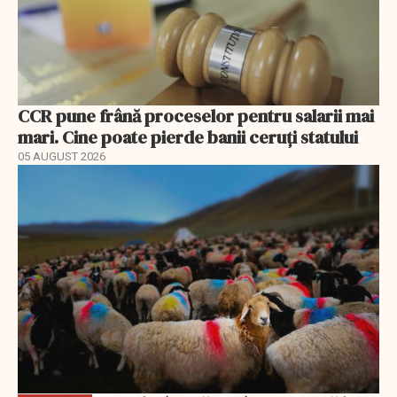
CCR pune frână proceselor pentru salarii mai
mari. Cine poate pierde banii ceruți statului
05 AUGUST 2026
EXCLUSIV