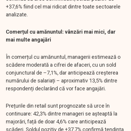
+37,6% fiind cel mai ridicat dintre toate sectoarele
analizate.
Comerțul cu amănuntul: vânzări mai mici, dar
mai multe angajări
În comerțul cu amănuntul, managerii estimează o
scădere moderată a cifrei de afaceri, cu un sold
conjunctural de –7,1%, dar anticipează creșterea
numărului de salariați – aproximativ 13,5% dintre
respondenți declarând că vor face angajări.
Prețurile din retail sunt prognozate să urce în
continuare: 42,3% dintre manageri se așteaptă la
majorări, față de doar 4,6% care anticipează
scăderi. Soldul pozitiv de +37,7% confirmă tendința