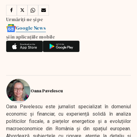
Urmăriți-ne și pe
Google News
și în aplicațiile mobile
Oana Pavelescu
Oana Pavelescu este jurnalist specializat în domeniul
economic și financiar, cu experiență solidă în analiza
politicilor fiscale, a piețelor energetice și a evoluțiilor
macroeconomice din România și din spațiul european.
Abordează subiectele cu rigoare, atenție la detaliu și