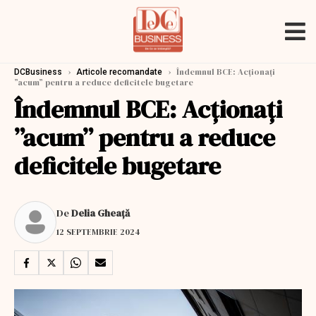
›
›
Îndemnul BCE: Acționați
DCBusiness
Articole recomandate
”acum” pentru a reduce deficitele bugetare
Îndemnul BCE: Acționați
”acum” pentru a reduce
deficitele bugetare
De
Delia Gheață
12 SEPTEMBRIE 2024