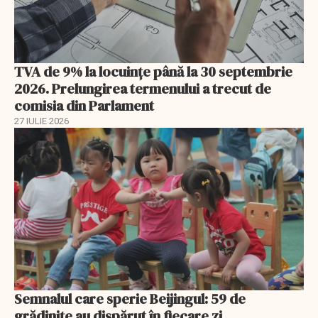
TVA de 9% la locuințe până la 30 septembrie
2026. Prelungirea termenului a trecut de
comisia din Parlament
27 IULIE 2026
Semnalul care sperie Beijingul: 59 de
grădinițe au dispărut în fiecare zi