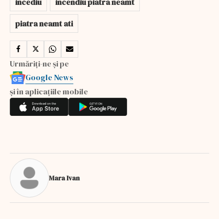
incediu
incendiu piatra neamt
piatra neamt ati
Urmăriți-ne și pe
Google News
și în aplicațiile mobile
Mara Ivan