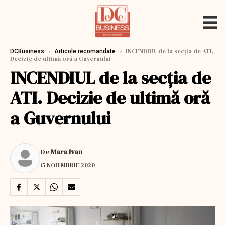
›
›
INCENDIUL de la secția de ATI.
DCBusiness
Articole recomandate
Decizie de ultimă oră a Guvernului
INCENDIUL de la secția de
ATI. Decizie de ultimă oră
a Guvernului
De
Mara Ivan
15 NOIEMBRIE 2020