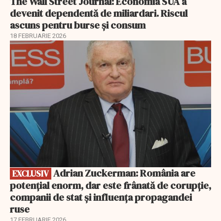
The Wall Street Journal: Economia SUA a
devenit dependentă de miliardari. Riscul
ascuns pentru burse și consum
18 FEBRUARIE 2026
EXCLUSIV
Adrian Zuckerman: România are
EXCLUSIV
potențial enorm, dar este frânată de corupție,
companii de stat și influența propagandei
ruse
17 FEBRUARIE 2026