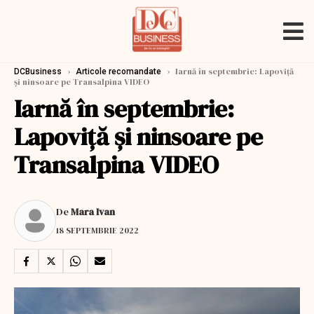
›
›
Iarnă în septembrie: Lapoviţă
DCBusiness
Articole recomandate
şi ninsoare pe Transalpina VIDEO
Iarnă în septembrie:
Lapoviţă şi ninsoare pe
Transalpina VIDEO
De
Mara Ivan
18 SEPTEMBRIE 2022