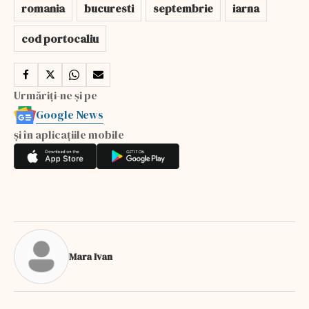
romania
bucuresti
septembrie
iarna
cod portocaliu
Urmăriți-ne și pe
Google News
și în aplicațiile mobile
Mara Ivan