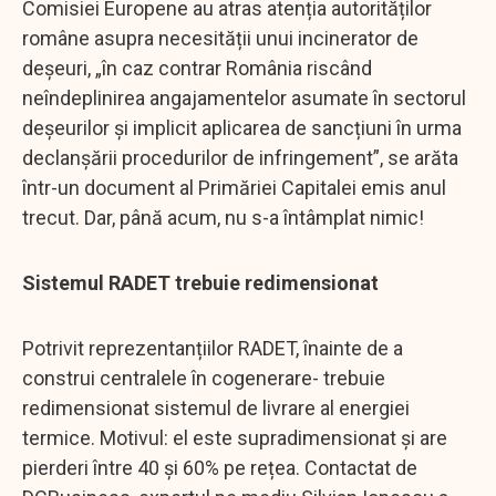
Comisiei Europene au atras atenția autorităților
române asupra necesității unui incinerator de
deșeuri, „în caz contrar România riscând
neîndeplinirea angajamentelor asumate în sectorul
deșeurilor și implicit aplicarea de sancțiuni în urma
declanșării procedurilor de infringement”, se arăta
într-un document al Primăriei Capitalei emis anul
trecut. Dar, până acum, nu s-a întâmplat nimic!
Sistemul RADET trebuie redimensionat
Potrivit reprezentanțiilor RADET, înainte de a
construi centralele în cogenerare- trebuie
redimensionat sistemul de livrare al energiei
termice. Motivul: el este supradimensionat și are
pierderi între 40 și 60% pe rețea. Contactat de