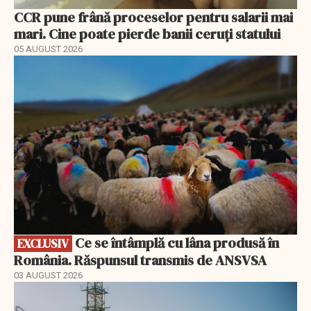
CCR pune frână proceselor pentru salarii mai
mari. Cine poate pierde banii ceruți statului
05 AUGUST 2026
EXCLUSIV
Ce se întâmplă cu lâna produsă în
EXCLUSIV
România. Răspunsul transmis de ANSVSA
03 AUGUST 2026