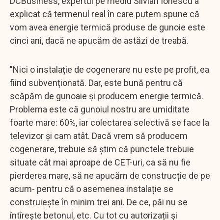
DCBusiness, expertul pe mediu Silvian Ionescu a
explicat că termenul real în care putem spune că
vom avea energie termică produse de gunoie este
cinci ani, dacă ne apucăm de astăzi de treabă.
"Nici o instalație de cogenerare nu este pe profit, ea
fiind subvenționată. Dar, este bună pentru că
scăpăm de gunoaie și producem energie termică.
Problema este că gunoiul nostru are umiditate
foarte mare: 60%, iar colectarea selectivă se face la
televizor și cam atât. Dacă vrem să producem
cogenerare, trebuie să știm că punctele trebuie
situate cât mai aproape de CET-uri, ca să nu fie
pierderea mare, să ne apucăm de construcție de pe
acum- pentru că o asemenea instalație se
construiește în minim trei ani. De ce, păi nu se
întîrește betonul, etc. Cu tot cu autorizații și