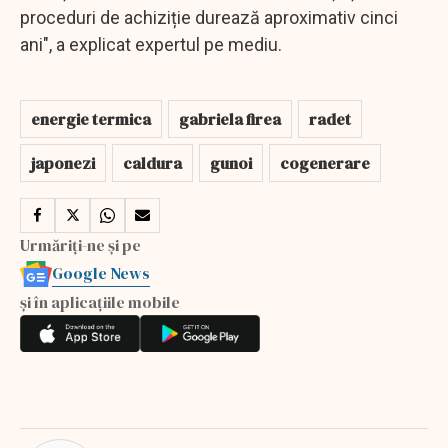
proceduri de achiziție durează aproximativ cinci
ani", a explicat expertul pe mediu.
energie termica
gabriela firea
radet
japonezi
caldura
gunoi
cogenerare
Urmăriți-ne și pe
Google News
și în aplicațiile mobile