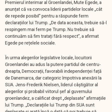
Premierul interimar al Groenlandei, Mute Egede, a
anunțat că va convoca liderii partidelor locale „cât
de repede posibil” pentru a răspunde ferm
declarațiilor lui Trump. „De data aceasta, trebuie să-l
respingem mai ferm pe Trump. Nu trebuie să
continuăm să fim tratați fără respect”, a afirmat
Egede pe rețelele sociale.
În urma alegerilor legislative locale, locuitorii
Groenlandei au adus la putere partidul de centru-
dreapta, Democrații, favorabili independenței față
de Danemarca, dar categoric împotriva anexării la
SUA. Jens-Frederik Nielsen, liderul câștigător al
alegerilor și probabil viitorul șef al guvernului
groenlandez, a calificat drept „deplasate” afirmațiile
lui Trump. „Declarațiile lui Trump din SUA sunt
deplasate și arată încă o dată că noi trebuie să